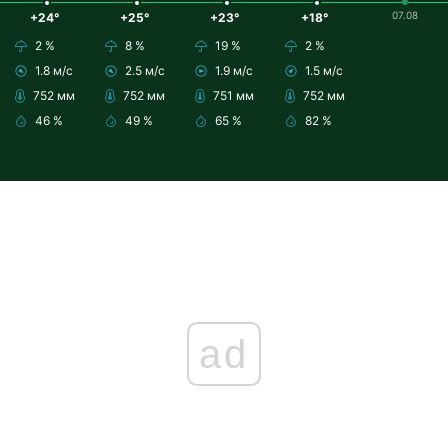
07.08
+24°
+25°
+23°
+18°
2 %
8 %
19 %
2 %
1.8 м/с
2.5 м/с
1.9 м/с
1.5 м/с
752 мм
752 мм
751 мм
752 мм
46 %
49 %
65 %
82 %
ad