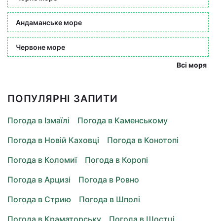
Андаманське море
Червоне море
Всі моря
ПОПУЛЯРНІ ЗАПИТИ
Погода в Ізмаїлі
Погода в Каменському
Погода в Новій Каховці
Погода в Конотопі
Погода в Коломиї
Погода в Коропі
Погода в Арцизі
Погода в Ровно
Погода в Стрию
Погода в Шполі
Погода в Краматорську
Погода в Шостці