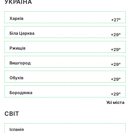
УКРАЇНА
Харків
+27°
Біла Церква
+29°
Ржищів
+29°
Вишгород
+29°
Обухів
+29°
Бородянка
+29°
Усі міста
СВІТ
Іспанія