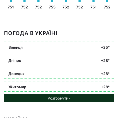
751
752
752
753
752
752
751
752
ПОГОДА В УКРАЇНІ
Вінниця
+25°
Дніпро
+28°
Донецьк
+28°
Житомир
+28°
Розгорнути