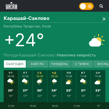
Карашай-Саклово
Республіка Татарстан, Росія
+24°
Погода Карашай-Саклово
: Невелика хмарність
СЬОГОДНІ
ЗАВТРА
ТИЖДЕНЬ
2 ТИЖНІ
МІСЯЦ
ЧТ
ПТ
СБ
НД
ПН
ВТ
СР
06.08
07.08
08.08
09.08
10.08
11.08
12.08
25°
27°
30°
24°
23°
21°
23°
14°
17°
20°
18°
16°
14°
11°
12:00
15:00
18:00
21:00
ПТ