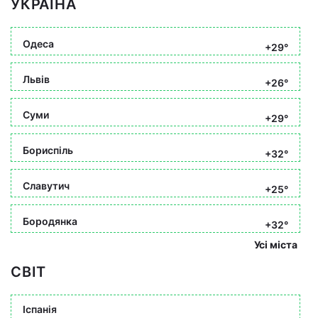
УКРАЇНА
Одеса
+29°
Львів
+26°
Суми
+29°
Бориспіль
+32°
Славутич
+25°
Бородянка
+32°
Усі міста
СВІТ
Іспанія