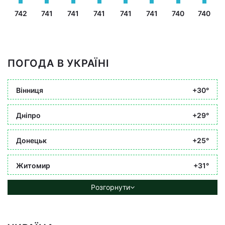
742
741
741
741
741
741
740
740
ПОГОДА В УКРАЇНІ
Вінниця
+30°
Дніпро
+29°
Донецьк
+25°
Житомир
+31°
Розгорнути