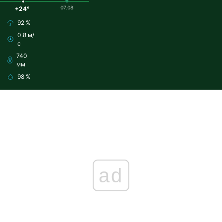
07.08
+24°
92 %
0.8 м/
с
740
мм
98 %
ad