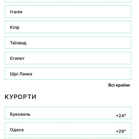
Італія
Кіпр
Таїланд
Єгипет
Шрі Ланка
Всі країни
КУРОРТИ
Буковель
+24°
Одеса
+29°