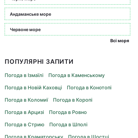
Андаманське море
Червоне море
Всі моря
ПОПУЛЯРНІ ЗАПИТИ
Погода в Ізмаїлі
Погода в Каменському
Погода в Новій Каховці
Погода в Конотопі
Погода в Коломиї
Погода в Коропі
Погода в Арцизі
Погода в Ровно
Погода в Стрию
Погода в Шполі
Погода в Краматорську
Погода в Шостці