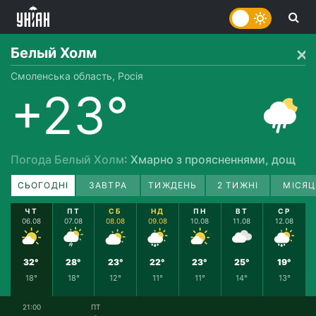
Белый Холм
Смоленська область, Росія
+23°
Погода Белый Холм
: Хмарно з проясненнями, дощ
СЬОГОДНІ
ЗАВТРА
ТИЖДЕНЬ
2 ТИЖНІ
МІСЯЦ
ЧТ
ПТ
СБ
НД
ПН
ВТ
СР
06.08
07.08
08.08
09.08
10.08
11.08
12.08
32°
28°
23°
22°
23°
25°
19°
18°
18°
12°
11°
11°
14°
13°
21:00
ПТ