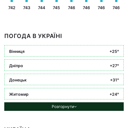
742
743
744
745
746
746
746
746
ПОГОДА В УКРАЇНІ
Вінниця
+25°
Дніпро
+27°
Донецьк
+31°
Житомир
+24°
Розгорнути