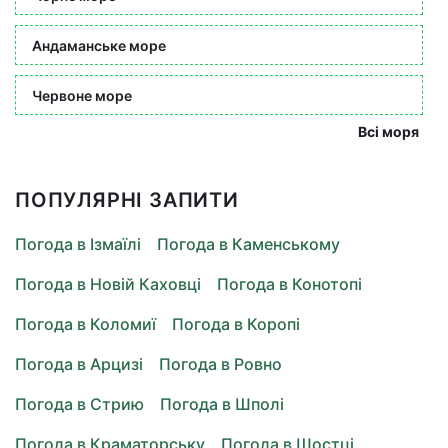
Андаманське море
Червоне море
Всі моря
ПОПУЛЯРНІ ЗАПИТИ
Погода в Ізмаїлі
Погода в Каменському
Погода в Новій Каховці
Погода в Конотопі
Погода в Коломиї
Погода в Коропі
Погода в Арцизі
Погода в Ровно
Погода в Стрию
Погода в Шполі
Погода в Краматорську
Погода в Шостці