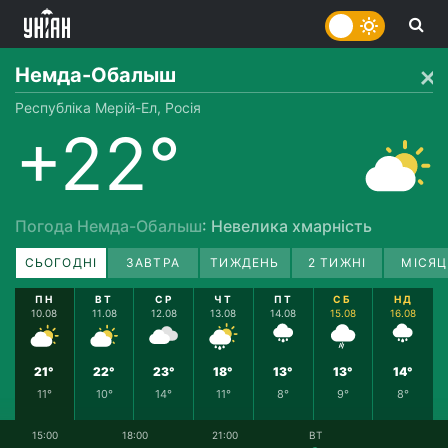
Немда-Обалыш
Республіка Мерій-Ел, Росія
+22°
Погода Немда-Обалыш
: Невелика хмарність
СЬОГОДНІ
ЗАВТРА
ТИЖДЕНЬ
2 ТИЖНІ
МІСЯЦ
ПН
ВТ
СР
ЧТ
ПТ
СБ
НД
10.08
11.08
12.08
13.08
14.08
15.08
16.08
21°
22°
23°
18°
13°
13°
14°
11°
10°
14°
11°
8°
9°
8°
15:00
18:00
21:00
ВТ