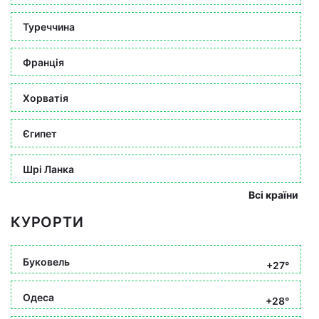
Туреччина
Франція
Хорватія
Єгипет
Шрі Ланка
Всі країни
КУРОРТИ
Буковель
+27°
Одеса
+28°