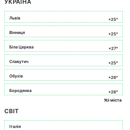
УКРАЇНА
Львів
+25°
Вінниця
+25°
Біла Церква
+27°
Славутич
+25°
Обухів
+26°
Бородянка
+26°
Усі міста
СВІТ
Італія