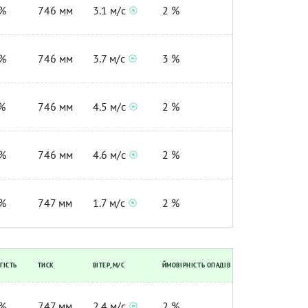
%
746 мм
3.1 м/с
2 %
%
746 мм
3.7 м/с
3 %
%
746 мм
4.5 м/с
2 %
%
746 мм
4.6 м/с
2 %
%
747 мм
1.7 м/с
2 %
ГІСТЬ
ТИСК
ВІТЕР, М/С
ЙМОВІРНІСТЬ ОПАДІВ
%
747 мм
2.4 м/с
2 %