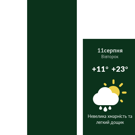
11
серпня
Вівторок
+11°
+23°
Невелика хмарність та
легкий дощик