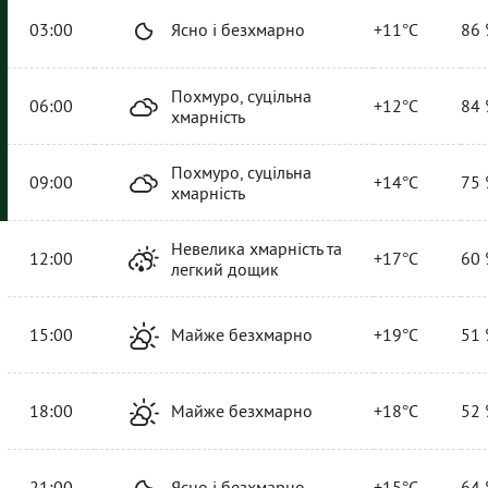
03:00
Ясно і безхмарно
+11°C
86 
Похмуро, суцільна
06:00
+12°C
84 
хмарність
Похмуро, суцільна
09:00
+14°C
75 
хмарність
Невелика хмарність та
12:00
+17°C
60 
легкий дощик
15:00
Майже безхмарно
+19°C
51 
18:00
Майже безхмарно
+18°C
52 
21:00
Ясно і безхмарно
+15°C
64 