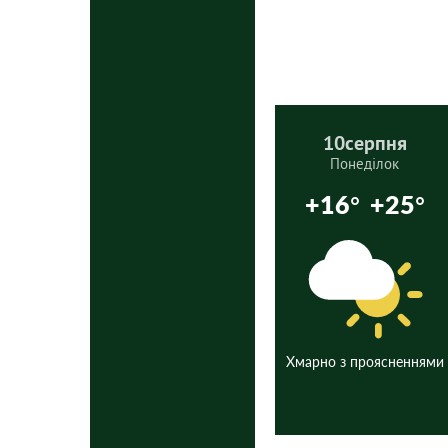
10
серпня
Понеділок
+16°
+25°
Хмарно з проясненнями