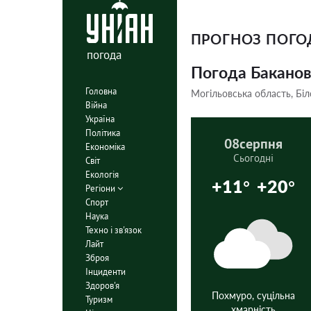
ПРОГНОЗ ПОГ
погода
Погода Бакано
Головна
Могільовська область, Біл
Війна
Україна
Політика
08
серпня
Економіка
Сьогодні
Світ
Екологія
+11°
+20°
Регіони
Спорт
Наука
Техно і зв'язок
Лайт
Зброя
Інциденти
Здоров'я
Похмуро, суцільна
Туризм
хмарність