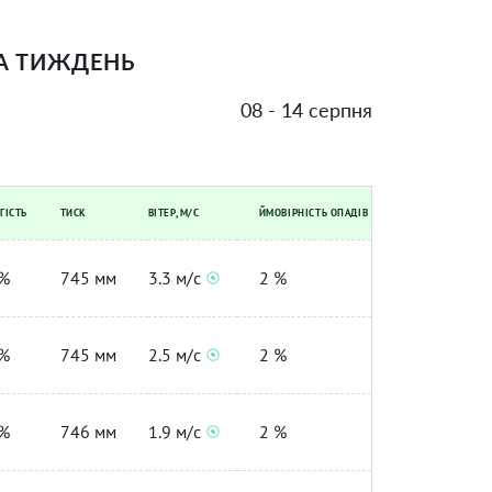
А ТИЖДЕНЬ
08 - 14 серпня
ГІСТЬ
ТИСК
ВІТЕР, М/С
ЙМОВІРНІСТЬ ОПАДІВ
%
745 мм
3.3 м/с
2 %
%
745 мм
2.5 м/с
2 %
%
746 мм
1.9 м/с
2 %