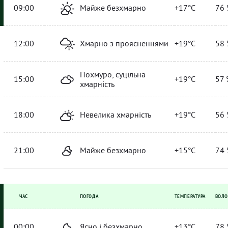
09:00
Майже безхмарно
+17°C
76 
12:00
Хмарно з проясненнями
+19°C
58 
Похмуро, суцільна
15:00
+19°C
57 
хмарність
18:00
Невелика хмарність
+19°C
56 
21:00
Майже безхмарно
+15°C
74 
ЧАС
ПОГОДА
ТЕМПЕРАТУРА
ВОЛО
00:00
Ясно і безхмарно
+13°C
78 