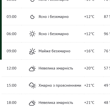
03:00
Ясно і безхмарно
+12°C
87 
06:00
Ясно і безхмарно
+12°C
96 
09:00
Майже безхмарно
+16°C
76 
12:00
Невелика хмарність
+20°C
57 
15:00
Хмарно з проясненнями
+21°C
49 
18:00
Невелика хмарність
+21°C
48 