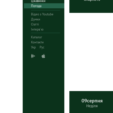
Цікавинки
Погода
Відео з Youtube
Думки
Статті
Інтерв`ю
Каталог
Контакти
Укр
Рус
09
серпня
Неділя