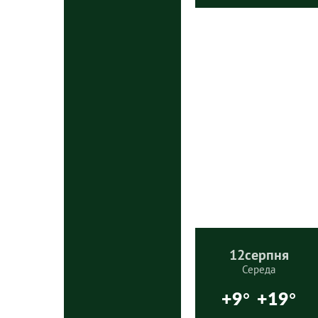
12
серпня
Середа
+9°
+19°