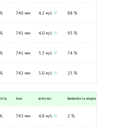
%
740 мм
4.2 м/с
88 %
%
741 мм
4.0 м/с
93 %
%
741 мм
5.3 м/с
74 %
%
742 мм
5.0 м/с
25 %
ГІСТЬ
ТИСК
ВІТЕР, М/С
ЙМОВІРНІСТЬ ОПАДІВ
%
743 мм
4.8 м/с
2 %