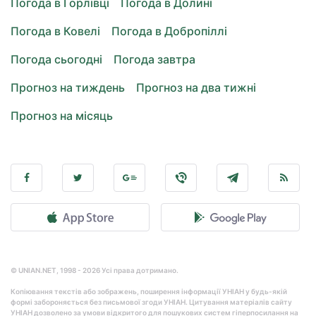
Погода в Горлівці
Погода в Долині
Погода в Ковелі
Погода в Добропіллі
Погода сьогодні
Погода завтра
Прогноз на тиждень
Прогноз на два тижні
Прогноз на місяць
© UNIAN.NET, 1998 - 2026 Усі права дотримано.
Копіювання текстів або зображень, поширення інформації УНІАН у будь-якій
формі забороняється без письмової згоди УНІАН. Цитування матеріалів сайту
УНІАН дозволено за умови відкритого для пошукових систем гіперпосилання на