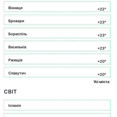
Вінниця
+22°
Бровари
+23°
Бориспіль
+23°
Васильків
+23°
Ржищів
+20°
Славутич
+20°
Усі міста
СВІТ
Іспанія