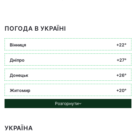
ПОГОДА В УКРАЇНІ
Вінниця
+22°
Дніпро
+27°
Донецьк
+26°
Житомир
+20°
Розгорнути
УКРАЇНА