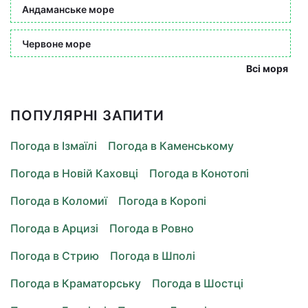
Андаманське море
Червоне море
Всі моря
ПОПУЛЯРНІ ЗАПИТИ
Погода в Ізмаїлі
Погода в Каменському
Погода в Новій Каховці
Погода в Конотопі
Погода в Коломиї
Погода в Коропі
Погода в Арцизі
Погода в Ровно
Погода в Стрию
Погода в Шполі
Погода в Краматорську
Погода в Шостці