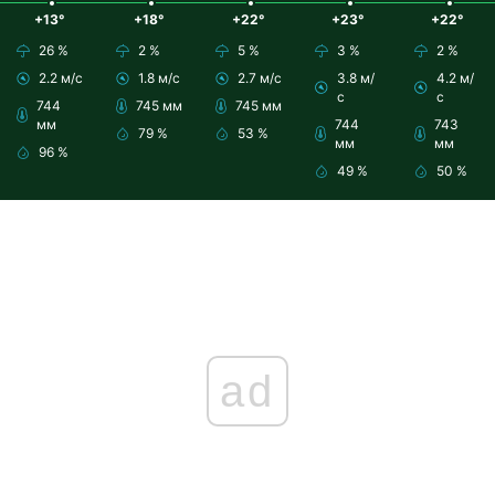
+13°
+18°
+22°
+23°
+22°
26 %
2 %
5 %
3 %
2 %
2.2 м/с
1.8 м/с
2.7 м/с
3.8 м/
4.2 м/
с
с
744
745 мм
745 мм
мм
744
743
79 %
53 %
мм
мм
96 %
49 %
50 %
ad