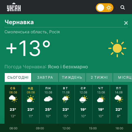
Чернавка
Смоленська область, Росія
+13°
Погода Чернавка
: Ясно і безхмарно
СЬОГОДНІ
ЗАВТРА
ТИЖДЕНЬ
2 ТИЖНІ
МІСЯЦ
СБ
НД
ПН
ВТ
СР
ЧТ
ПТ
08.08
09.08
10.08
11.08
12.08
13.08
14.08
23°
23°
25°
23°
19°
19°
22°
13°
11°
10°
15°
10°
10°
8°
06:00
09:00
12:00
15:00
18:00