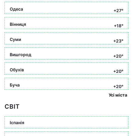
Одеса
+27°
Вінниця
+18°
Суми
+23°
Вишгород
+20°
Обухів
+20°
Буча
+20°
Усі міста
СВІТ
Іспанія