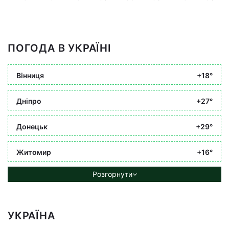
ПОГОДА В УКРАЇНІ
Вінниця
+18°
Дніпро
+27°
Донецьк
+29°
Житомир
+16°
Розгорнути
УКРАЇНА