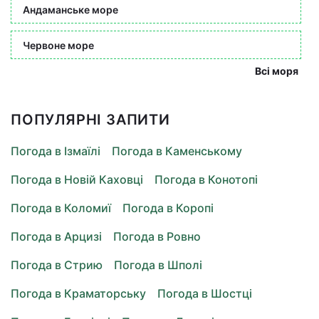
Андаманське море
Червоне море
Всі моря
ПОПУЛЯРНІ ЗАПИТИ
Погода в Ізмаїлі
Погода в Каменському
Погода в Новій Каховці
Погода в Конотопі
Погода в Коломиї
Погода в Коропі
Погода в Арцизі
Погода в Ровно
Погода в Стрию
Погода в Шполі
Погода в Краматорську
Погода в Шостці