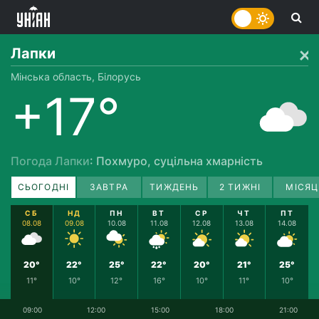
Лапки
Мінська область, Білорусь
+17°
Погода Лапки
: Похмуро, суцільна хмарність
СЬОГОДНІ
ЗАВТРА
ТИЖДЕНЬ
2 ТИЖНІ
МІСЯЦ
СБ
НД
ПН
ВТ
СР
ЧТ
ПТ
08.08
09.08
10.08
11.08
12.08
13.08
14.08
20°
22°
25°
22°
20°
21°
25°
11°
10°
12°
16°
10°
11°
10°
09:00
12:00
15:00
18:00
21:00