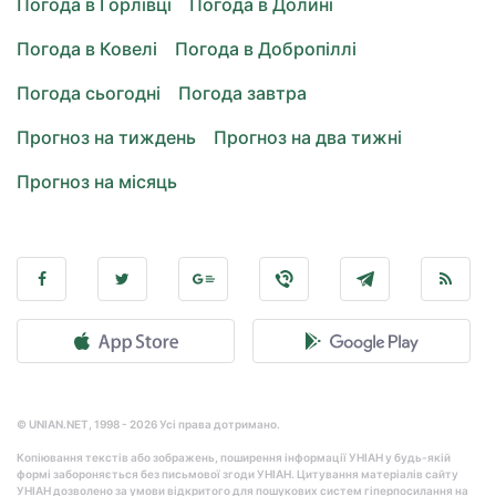
Погода в Горлівці
Погода в Долині
Погода в Ковелі
Погода в Добропіллі
Погода сьогодні
Погода завтра
Прогноз на тиждень
Прогноз на два тижні
Прогноз на місяць
© UNIAN.NET, 1998 - 2026 Усі права дотримано.
Копіювання текстів або зображень, поширення інформації УНІАН у будь-якій
формі забороняється без письмової згоди УНІАН. Цитування матеріалів сайту
УНІАН дозволено за умови відкритого для пошукових систем гіперпосилання на