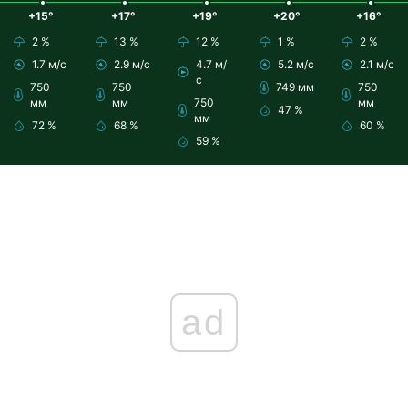
+15°
+17°
+19°
+20°
+16°
2 %
13 %
12 %
1 %
2 %
1.7 м/с
2.9 м/с
4.7 м/
5.2 м/с
2.1 м/с
с
750
750
749 мм
750
мм
мм
750
мм
47 %
мм
72 %
68 %
60 %
59 %
ad