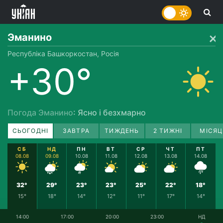
Эманино
Республіка Башкоркостан, Росія
+30°
Погода Эманино
: Ясно і безхмарно
СЬОГОДНІ
ЗАВТРА
ТИЖДЕНЬ
2 ТИЖНІ
МІСЯЦ
СБ
НД
ПН
ВТ
СР
ЧТ
ПТ
08.08
09.08
10.08
11.08
12.08
13.08
14.08
32°
29°
23°
23°
25°
22°
18°
15°
18°
14°
12°
11°
17°
14°
14:00
17:00
20:00
23:00
НД