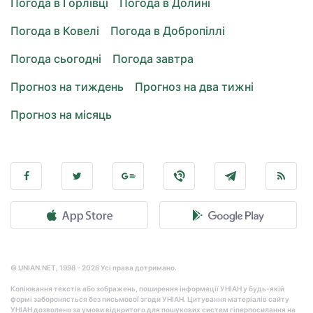
Погода в Горлівці
Погода в Долині
Погода в Ковелі
Погода в Добропіллі
Погода сьогодні
Погода завтра
Прогноз на тиждень
Прогноз на два тижні
Прогноз на місяць
© UNIAN.NET, 1998 - 2026 Усі права дотримано.
Копіювання текстів або зображень, поширення інформації УНІАН у будь-якій
формі забороняється без письмової згоди УНІАН. Цитування матеріалів сайту
УНІАН дозволено за умови відкритого для пошукових систем гіперпосилання на