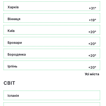
Харків
+31°
Вінниця
+19°
Київ
+20°
Бровари
+20°
Бородянка
+20°
Ірпінь
+20°
Усі міста
СВІТ
Іспанія