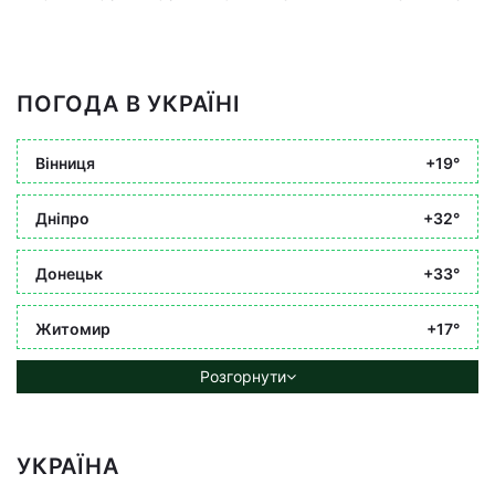
ПОГОДА В УКРАЇНІ
Вінниця
+19°
Дніпро
+32°
Донецьк
+33°
Житомир
+17°
Розгорнути
УКРАЇНА