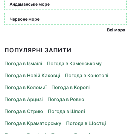
Андаманське море
Червоне море
Всі моря
ПОПУЛЯРНІ ЗАПИТИ
Погода в Ізмаїлі
Погода в Каменському
Погода в Новій Каховці
Погода в Конотопі
Погода в Коломиї
Погода в Коропі
Погода в Арцизі
Погода в Ровно
Погода в Стрию
Погода в Шполі
Погода в Краматорську
Погода в Шостці