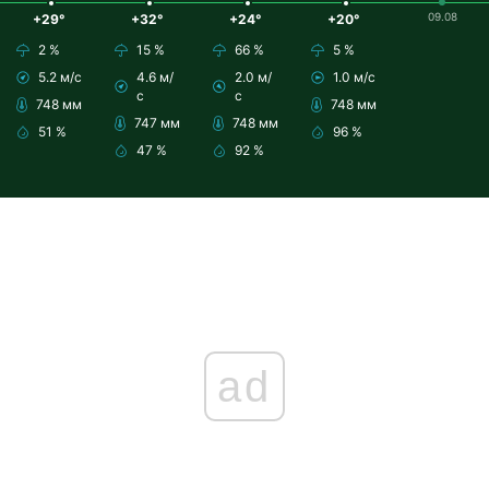
09.08
+29°
+32°
+24°
+20°
2 %
15 %
66 %
5 %
5.2 м/с
4.6 м/
2.0 м/
1.0 м/с
с
с
748 мм
748 мм
747 мм
748 мм
51 %
96 %
47 %
92 %
ad