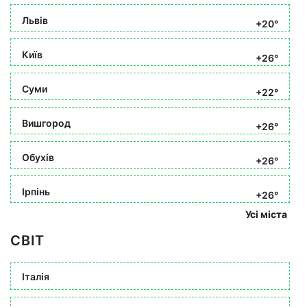
Львів
+20°
Київ
+26°
Суми
+22°
Вишгород
+26°
Обухів
+26°
Ірпінь
+26°
Усі міста
СВІТ
Італія