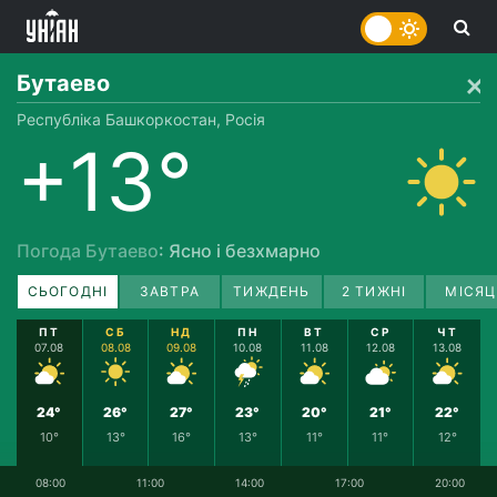
Бутаево
Республіка Башкоркостан, Росія
+13°
Погода Бутаево
: Ясно і безхмарно
СЬОГОДНІ
ЗАВТРА
ТИЖДЕНЬ
2 ТИЖНІ
МІСЯЦ
ПТ
СБ
НД
ПН
ВТ
СР
ЧТ
07.08
08.08
09.08
10.08
11.08
12.08
13.08
24°
26°
27°
23°
20°
21°
22°
10°
13°
16°
13°
11°
11°
12°
08:00
11:00
14:00
17:00
20:00