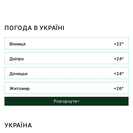
ПОГОДА В УКРАЇНІ
Вінниця
+22°
Дніпро
+24°
Донецьк
+24°
Житомир
+26°
Розгорнути
УКРАЇНА