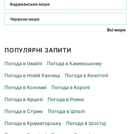
Андаманське море
Червоне море
Всі моря
ПОПУЛЯРНІ ЗАПИТИ
Погода в Ізмаїлі
Погода в Каменському
Погода в Новій Каховці
Погода в Конотопі
Погода в Коломиї
Погода в Коропі
Погода в Арцизі
Погода в Ровно
Погода в Стрию
Погода в Шполі
Погода в Краматорську
Погода в Шостці