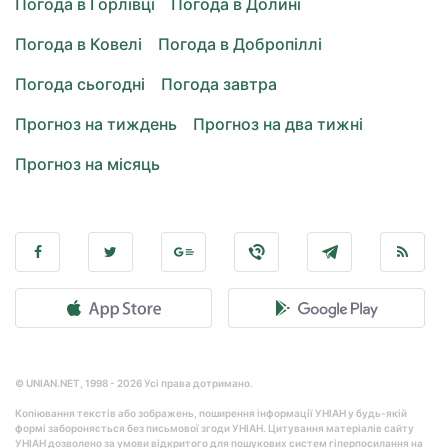
Погода в Горлівці
Погода в Долині
Погода в Ковелі
Погода в Добропіллі
Погода сьогодні
Погода завтра
Прогноз на тиждень
Прогноз на два тижні
Прогноз на місяць
© UNIAN.NET, 1998 - 2026 Усі права дотримано.
Копіювання текстів або зображень, поширення інформації УНІАН у будь-якій
формі забороняється без письмової згоди УНІАН. Цитування матеріалів сайту
УНІАН дозволено за умови відкритого для пошукових систем гіперпосилання на