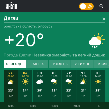
Дягли
Брестська область, Білорусь
+20°
Погода Дягли
: Невелика хмарність та легкий дощик
СЬОГОДНІ
ЗАВТРА
ТИЖДЕНЬ
2 ТИЖНІ
МІСЯЦ
СБ
НД
ПН
ВТ
СР
ЧТ
ПТ
08.08
09.08
10.08
11.08
12.08
13.08
14.08
22°
24°
29°
23°
22°
21°
28°
13°
11°
14°
18°
12°
12°
12°
12:00
15:00
18:00
21:00
НД