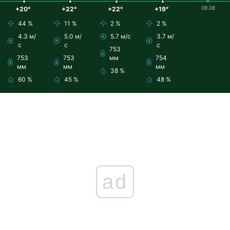
09.08
+20°
+22°
+22°
+19°
44 %
11 %
2 %
2 %
4.3 м/
5.0 м/
5.7 м/с
3.7 м/
с
с
с
753
753
753
мм
754
мм
мм
мм
38 %
60 %
45 %
48 %
ad