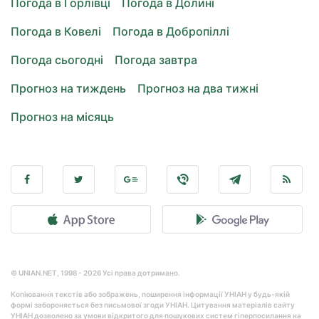
Погода в Горлівці
Погода в Долині
Погода в Ковелі
Погода в Добропіллі
Погода сьогодні
Погода завтра
Прогноз на тиждень
Прогноз на два тижні
Прогноз на місяць
© UNIAN.NET, 1998 - 2026 Усі права дотримано.
Копіювання текстів або зображень, поширення інформації УНІАН у будь-якій
формі забороняється без письмової згоди УНІАН. Цитування матеріалів сайту
УНІАН дозволено за умови відкритого для пошукових систем гіперпосилання на