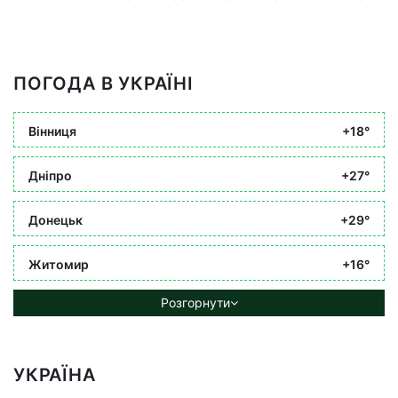
ПОГОДА В УКРАЇНІ
Вінниця
+18°
Дніпро
+27°
Донецьк
+29°
Житомир
+16°
Розгорнути
УКРАЇНА