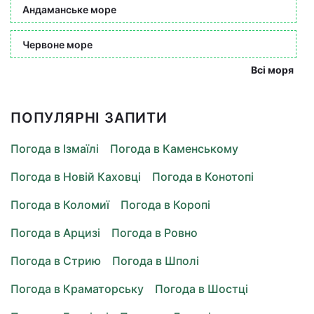
Андаманське море
Червоне море
Всі моря
ПОПУЛЯРНІ ЗАПИТИ
Погода в Ізмаїлі
Погода в Каменському
Погода в Новій Каховці
Погода в Конотопі
Погода в Коломиї
Погода в Коропі
Погода в Арцизі
Погода в Ровно
Погода в Стрию
Погода в Шполі
Погода в Краматорську
Погода в Шостці