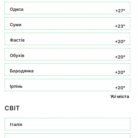
Одеса
+27°
Суми
+23°
Фастів
+20°
Обухів
+20°
Бородянка
+20°
Ірпінь
+20°
Усі міста
СВІТ
Італія