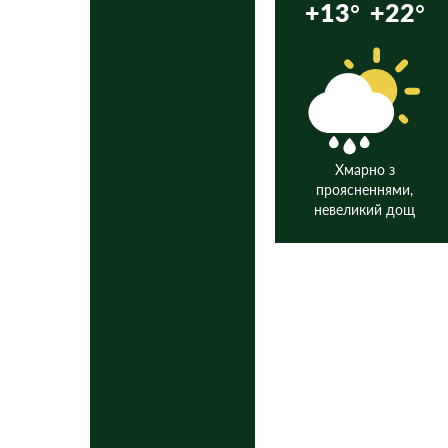
+13°
+22°
Хмарно з
проясненнями,
невеликий дощ