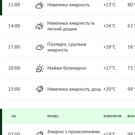
11:00
Невелика хмарність
+23°C
80 
Невелика хмарність та
14:00
+26°C
63 
легкий дощик
Похмуро, суцільна
17:00
+28°C
58 
хмарність
20:00
Майже безхмарно
+27°C
73 
23:00
Невелика хмарність, дощ
+20°C
99 
ЧАС
ПОГОДА
ТЕМПЕРАТУРА
ВОЛО
Хмарно з проясненнями,
02:00
+19°C
98 