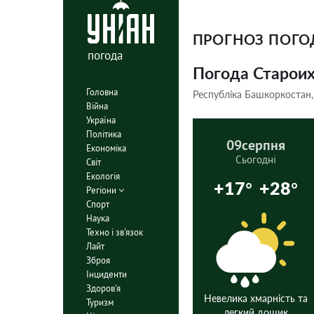
ПРОГНОЗ ПОГ
погода
Погода Старои
Головна
Республіка Башкоркостан,
Війна
Україна
Політика
09
серпня
Економіка
Сьогодні
Світ
Екологія
+17°
+28°
Регіони
Спорт
Наука
Техно і зв'язок
Лайт
Зброя
Інциденти
Здоров'я
Невелика хмарність та
Туризм
легкий дощик