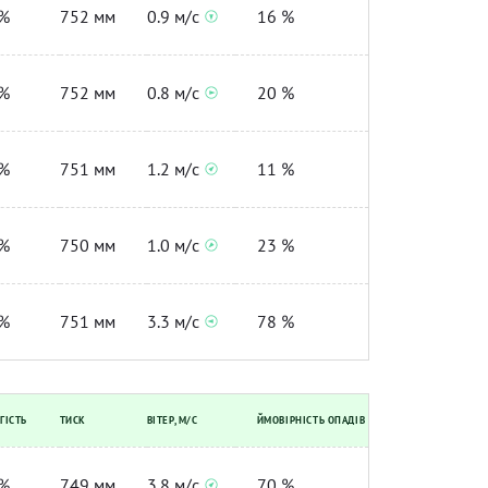
%
752 мм
0.9 м/с
16 %
%
752 мм
0.8 м/с
20 %
%
751 мм
1.2 м/с
11 %
%
750 мм
1.0 м/с
23 %
%
751 мм
3.3 м/с
78 %
ГІСТЬ
ТИСК
ВІТЕР, М/С
ЙМОВІРНІСТЬ ОПАДІВ
%
749 мм
3.8 м/с
70 %