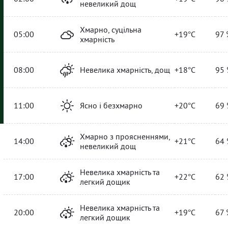
невеликий дощ
Хмарно, суцільна
05:00
+19°C
97 
хмарність
08:00
Невелика хмарність, дощ
+18°C
95 
11:00
Ясно і безхмарно
+20°C
69 
Хмарно з проясненнями,
14:00
+21°C
64 
невеликий дощ
Невелика хмарність та
17:00
+22°C
62 
легкий дощик
Невелика хмарність та
20:00
+19°C
67 
легкий дощик