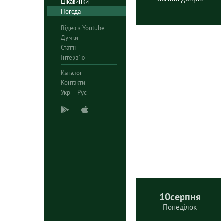
Цікавинки
Погода
Відео з Youtube
Думки
Статті
Інтерв`ю
Каталог
Контакти
Укр
Рус
10
серпня
Понеділок