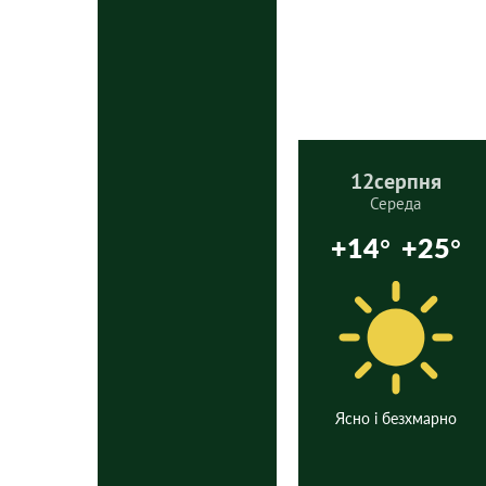
12
серпня
Середа
+14°
+25°
Ясно і безхмарно