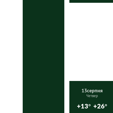
13
серпня
Четвер
+13°
+26°