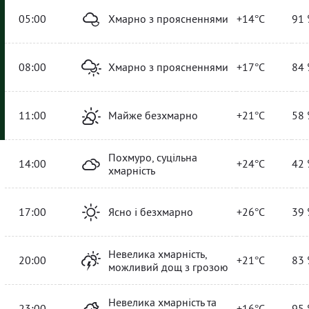
05:00
Хмарно з проясненнями
+14°C
91 
08:00
Хмарно з проясненнями
+17°C
84 
11:00
Майже безхмарно
+21°C
58 
Похмуро, суцільна
14:00
+24°C
42 
хмарність
17:00
Ясно і безхмарно
+26°C
39 
Невелика хмарність,
20:00
+21°C
83 
можливий дощ з грозою
Невелика хмарність та
23:00
+16°C
95 