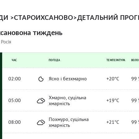
ОДИ
>
СТАРОИХСАНОВО
>
ДЕТАЛЬНИЙ ПРОГ
хсановона тиждень
 Росія
ЧАС
ПОГОДА
ТЕМПЕРАТУРА
ВОЛО
02:00
Ясно і безхмарно
+20°C
99 
Хмарно, суцільна
05:00
+19°C
99 
хмарність
Похмуро, суцільна
08:00
+21°C
99 
хмарність