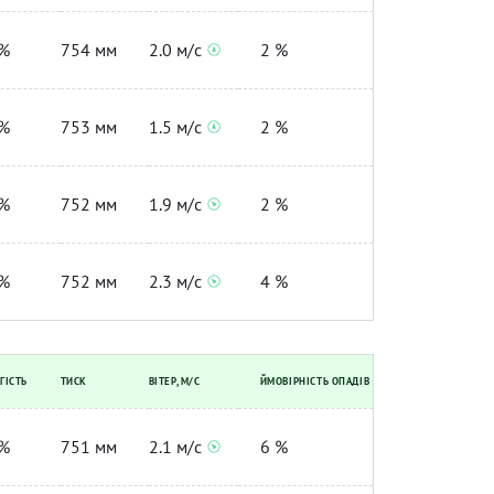
%
754 мм
2.0 м/с
2 %
%
753 мм
1.5 м/с
2 %
%
752 мм
1.9 м/с
2 %
%
752 мм
2.3 м/с
4 %
ГІСТЬ
ТИСК
ВІТЕР, М/С
ЙМОВІРНІСТЬ ОПАДІВ
%
751 мм
2.1 м/с
6 %