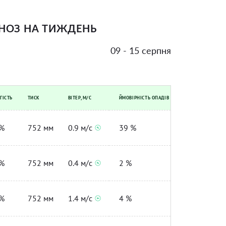
НОЗ НА ТИЖДЕНЬ
09 - 15 серпня
ГІСТЬ
ТИСК
ВІТЕР, М/С
ЙМОВІРНІСТЬ ОПАДІВ
%
752 мм
0.9 м/с
39 %
%
752 мм
0.4 м/с
2 %
%
752 мм
1.4 м/с
4 %