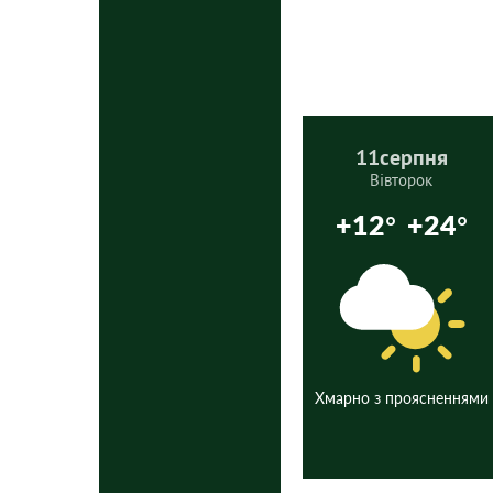
11
серпня
Вівторок
+12°
+24°
Хмарно з проясненнями