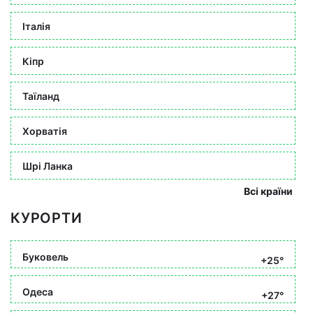
Італія
Кіпр
Таїланд
Хорватія
Шрі Ланка
Всі країни
КУРОРТИ
Буковель
+25°
Одеса
+27°