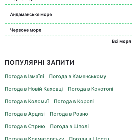
Андаманське море
Червоне море
Всі моря
ПОПУЛЯРНІ ЗАПИТИ
Погода в Ізмаїлі
Погода в Каменському
Погода в Новій Каховці
Погода в Конотопі
Погода в Коломиї
Погода в Коропі
Погода в Арцизі
Погода в Ровно
Погода в Стрию
Погода в Шполі
Погода в Краматорську
Погода в Шостці