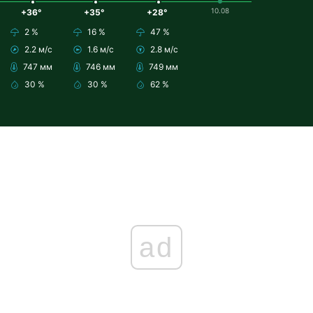
10.08
+36°
+35°
+28°
2 %
16 %
47 %
2.2 м/с
1.6 м/с
2.8 м/с
747 мм
746 мм
749 мм
30 %
30 %
62 %
ad