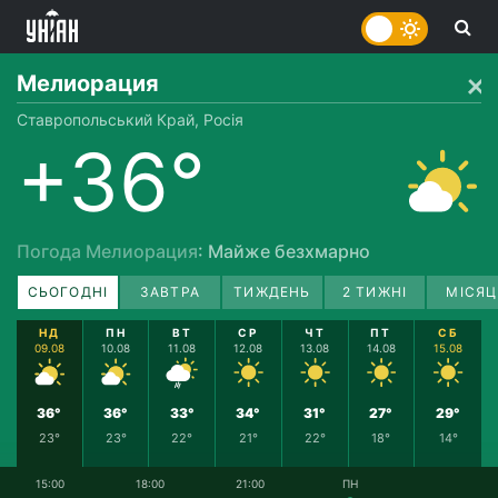
Мелиорация
Ставропольський Край, Росія
+36°
Погода Мелиорация
: Майже безхмарно
СЬОГОДНІ
ЗАВТРА
ТИЖДЕНЬ
2 ТИЖНІ
МІСЯЦ
НД
ПН
ВТ
СР
ЧТ
ПТ
СБ
09.08
10.08
11.08
12.08
13.08
14.08
15.08
36°
36°
33°
34°
31°
27°
29°
23°
23°
22°
21°
22°
18°
14°
15:00
18:00
21:00
ПН