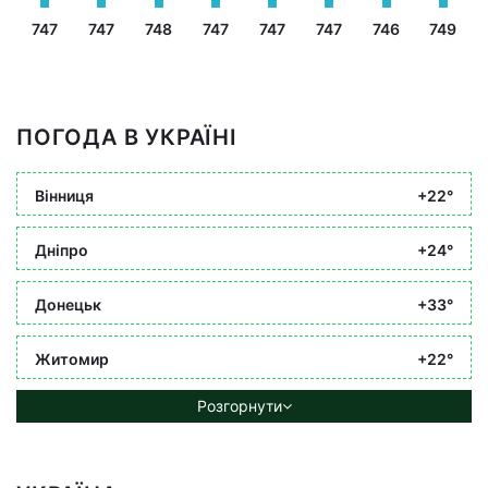
747
747
748
747
747
747
746
749
ПОГОДА В УКРАЇНІ
Вінниця
+22°
Дніпро
+24°
Донецьк
+33°
Житомир
+22°
Розгорнути