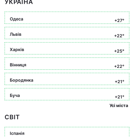
УКРАЇНА
Одеса
+27°
Львів
+22°
Харків
+25°
Вінниця
+22°
Бородянка
+21°
Буча
+21°
Усі міста
СВІТ
Іспанія