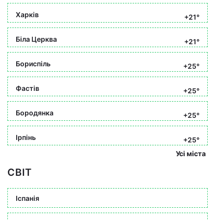
Харків
+21°
Біла Церква
+21°
Бориспіль
+25°
Фастів
+25°
Бородянка
+25°
Ірпінь
+25°
Усі міста
СВІТ
Іспанія