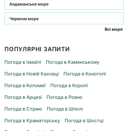
Андаманське море
Червоне море
Всі моря
ПОПУЛЯРНІ ЗАПИТИ
Погода в Ізмаїлі
Погода в Каменському
Погода в Новій Каховці
Погода в Конотопі
Погода в Коломиї
Погода в Коропі
Погода в Арцизі
Погода в Ровно
Погода в Стрию
Погода в Шполі
Погода в Краматорську
Погода в Шостці