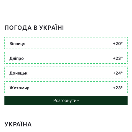
ПОГОДА В УКРАЇНІ
Вінниця
+20°
Дніпро
+23°
Донецьк
+24°
Житомир
+23°
Розгорнути
УКРАЇНА