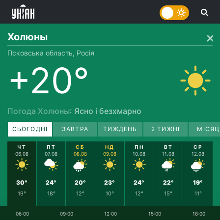
Холюны
Псковська область, Росія
+20°
Погода Холюны
: Ясно і безхмарно
СЬОГОДНІ
ЗАВТРА
ТИЖДЕНЬ
2 ТИЖНІ
МІСЯЦ
ЧТ
ПТ
СБ
НД
ПН
ВТ
СР
06.08
07.08
08.08
09.08
10.08
11.08
12.08
30°
24°
20°
23°
24°
22°
19°
19°
18°
12°
10°
12°
15°
11°
06:00
09:00
12:00
15:00
18:00