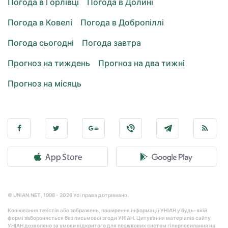
Погода в Горлівці
Погода в Долині
Погода в Ковелі
Погода в Добропіллі
Погода сьогодні
Погода завтра
Прогноз на тиждень
Прогноз на два тижні
Прогноз на місяць
© UNIAN.NET, 1998 - 2026 Усі права дотримано.
Копіювання текстів або зображень, поширення інформації УНІАН у будь-якій
формі забороняється без письмової згоди УНІАН. Цитування матеріалів сайту
УНІАН дозволено за умови відкритого для пошукових систем гіперпосилання на