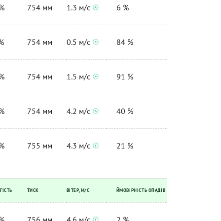
%
754 мм
1.3 м/с
6 %
%
754 мм
0.5 м/с
84 %
%
754 мм
1.5 м/с
91 %
%
754 мм
4.2 м/с
40 %
%
755 мм
4.3 м/с
21 %
ГІСТЬ
ТИСК
ВІТЕР, М/С
ЙМОВІРНІСТЬ ОПАДІВ
%
756 мм
4.6 м/с
2 %