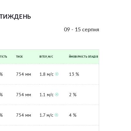
 ТИЖДЕНЬ
09 - 15 серпня
ГІСТЬ
ТИСК
ВІТЕР, М/С
ЙМОВІРНІСТЬ ОПАДІВ
%
754 мм
1.8 м/с
13 %
%
754 мм
1.1 м/с
2 %
%
754 мм
1.7 м/с
4 %