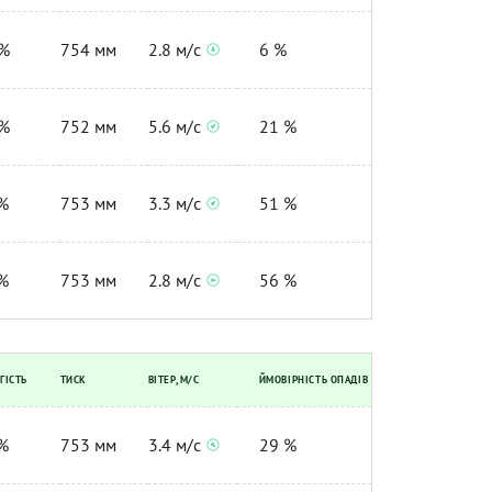
%
754 мм
2.8 м/с
6 %
%
752 мм
5.6 м/с
21 %
%
753 мм
3.3 м/с
51 %
%
753 мм
2.8 м/с
56 %
ГІСТЬ
ТИСК
ВІТЕР, М/С
ЙМОВІРНІСТЬ ОПАДІВ
%
753 мм
3.4 м/с
29 %