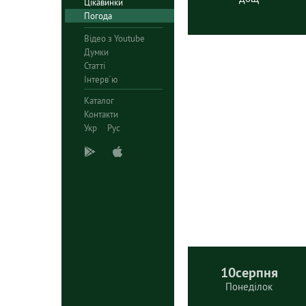
Цікавинки
Погода
Відео з Youtube
Думки
Статті
Інтерв`ю
Каталог
Контакти
Укр
Рус
10
серпня
Понеділок