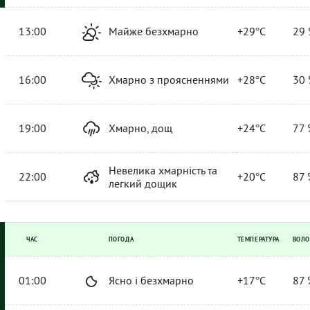
13:00
Майже безхмарно
+29°C
29 
16:00
Хмарно з проясненнями
+28°C
30 
19:00
Хмарно, дощ
+24°C
77 
Невелика хмарність та
22:00
+20°C
87 
легкий дощик
ЧАС
ПОГОДА
ТЕМПЕРАТУРА
ВОЛО
01:00
Ясно і безхмарно
+17°C
87 