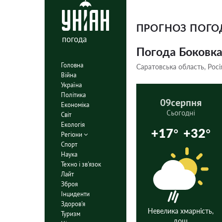
ПРОГНОЗ ПОГ
погода
Погода Боковк
Головна
Саратовська область, Росі
Війна
Україна
Політика
09
серпня
Економіка
Сьогодні
Світ
Екологія
+17°
+32°
Регіони
Спорт
Наука
Техно і зв'язок
Лайт
Зброя
Інциденти
Здоров'я
Невелика хмарність,
Туризм
дощ