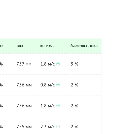
ГІСТЬ
ТИСК
ВІТЕР, М/С
ЙМОВІРНІСТЬ ОПАДІВ
%
757 мм
1.8 м/с
3 %
%
756 мм
0.8 м/с
2 %
%
756 мм
1.8 м/с
2 %
%
755 мм
2.3 м/с
2 %