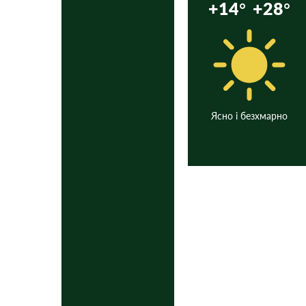
+14°
+28°
Ясно і безхмарно