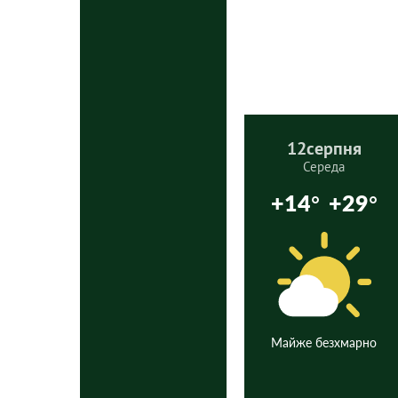
12
серпня
Середа
+14°
+29°
Майже безхмарно