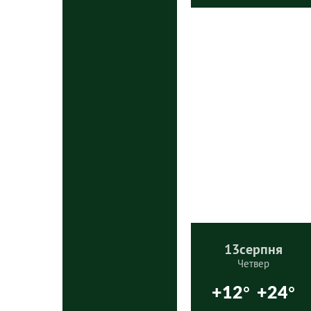
13
серпня
Четвер
+12°
+24°