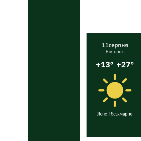
11
серпня
Вівторок
+13°
+27°
Ясно і безхмарно