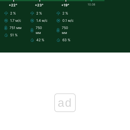
10.08
+22°
+23°
+19°
2 %
2 %
2 %
1.7 м/с
1.4 м/с
0.1 м/с
751 мм
750
750
мм
мм
51 %
42 %
63 %
ad