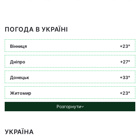
ПОГОДА В УКРАЇНІ
Вінниця
+23°
Дніпро
+27°
Донецьк
+33°
Житомир
+23°
Розгорнути
УКРАЇНА