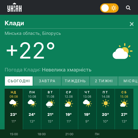
Клади
Мінська область, Білорусь
+22°
Погода Клади
: Невелика хмарність
СЬОГОДНІ
ЗАВТРА
ТИЖДЕНЬ
2 ТИЖНІ
МІСЯЦ
НД
ПН
ВТ
СР
ЧТ
ПТ
СБ
09.08
10.08
11.08
12.08
13.08
14.08
15.08
23°
24°
21°
19°
19°
20°
27°
11°
13°
15°
11°
9°
10°
13°
15:00
18:00
21:00
ПН