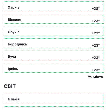
Харків
+28°
Вінниця
+23°
Обухів
+23°
Бородянка
+23°
Буча
+23°
Ірпінь
+23°
Усі міста
СВІТ
Іспанія