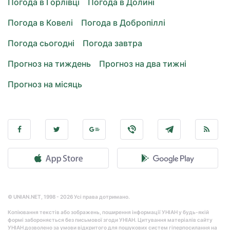
Погода в Горлівці
Погода в Долині
Погода в Ковелі
Погода в Добропіллі
Погода сьогодні
Погода завтра
Прогноз на тиждень
Прогноз на два тижні
Прогноз на місяць
© UNIAN.NET, 1998 - 2026 Усі права дотримано.
Копіювання текстів або зображень, поширення інформації УНІАН у будь-якій
формі забороняється без письмової згоди УНІАН. Цитування матеріалів сайту
УНІАН дозволено за умови відкритого для пошукових систем гіперпосилання на