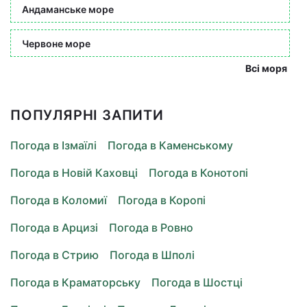
Андаманське море
Червоне море
Всі моря
ПОПУЛЯРНІ ЗАПИТИ
Погода в Ізмаїлі
Погода в Каменському
Погода в Новій Каховці
Погода в Конотопі
Погода в Коломиї
Погода в Коропі
Погода в Арцизі
Погода в Ровно
Погода в Стрию
Погода в Шполі
Погода в Краматорську
Погода в Шостці