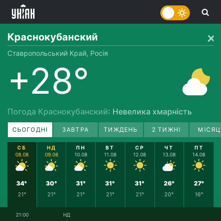
Краснокубанский
Ставропольський Край, Росія
+28°
Погода Краснокубанский
: Невелика хмарність
СЬОГОДНІ
ЗАВТРА
ТИЖДЕНЬ
2 ТИЖНІ
МІСЯЦ
СБ
НД
ПН
ВТ
СР
ЧТ
ПТ
08.08
09.08
10.08
11.08
12.08
13.08
14.08
34°
30°
31°
31°
31°
26°
27°
21°
21°
21°
21°
21°
20°
16°
21:00
НД