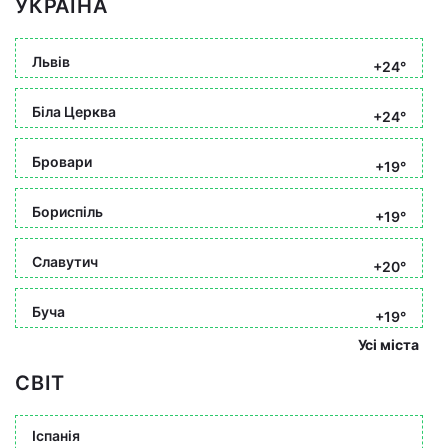
УКРАЇНА
Львів
+24°
Біла Церква
+24°
Бровари
+19°
Бориспіль
+19°
Славутич
+20°
Буча
+19°
Усі міста
СВІТ
Іспанія