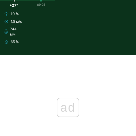
09.08
+27°
10 %
1.8 м/с
744
мм
65 %
ad