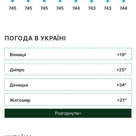
745
745
745
745
744
743
743
744
ПОГОДА В УКРАЇНІ
Вінниця
+19°
Дніпро
+25°
Донецьк
+34°
Житомир
+21°
Розгорнути