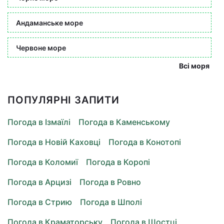
Андаманське море
Червоне море
Всі моря
ПОПУЛЯРНІ ЗАПИТИ
Погода в Ізмаїлі
Погода в Каменському
Погода в Новій Каховці
Погода в Конотопі
Погода в Коломиї
Погода в Коропі
Погода в Арцизі
Погода в Ровно
Погода в Стрию
Погода в Шполі
Погода в Краматорську
Погода в Шостці