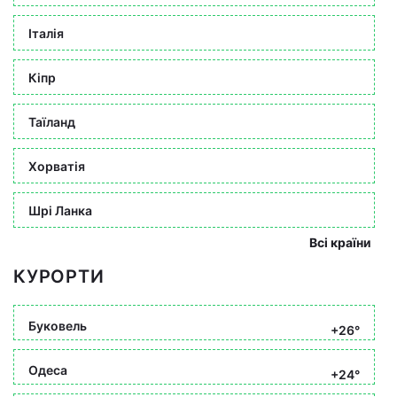
Італія
Кіпр
Таїланд
Хорватія
Шрі Ланка
Всі країни
КУРОРТИ
Буковель
+26°
Одеса
+24°