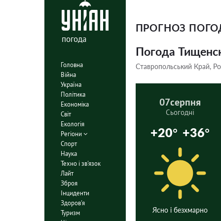
ПРОГНОЗ ПОГ
погода
Погода Тищенск
Головна
Ставропольський Край, Ро
Війна
Україна
Політика
07
серпня
Економіка
Сьогодні
Світ
Екологія
+20°
+36°
Регіони
Спорт
Наука
Техно і зв'язок
Лайт
Зброя
Інциденти
Здоров'я
Ясно і безхмарно
Туризм