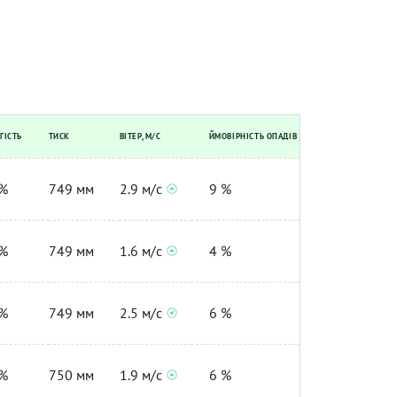
ГІСТЬ
ТИСК
ВІТЕР, М/С
ЙМОВІРНІСТЬ ОПАДІВ
%
749 мм
2.9 м/с
9 %
%
749 мм
1.6 м/с
4 %
%
749 мм
2.5 м/с
6 %
%
750 мм
1.9 м/с
6 %