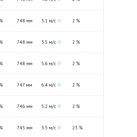
%
748 мм
3.1 м/с
2 %
%
748 мм
3.5 м/с
2 %
%
748 мм
5.6 м/с
2 %
%
747 мм
6.4 м/с
2 %
%
746 мм
5.2 м/с
2 %
%
745 мм
3.5 м/с
23 %