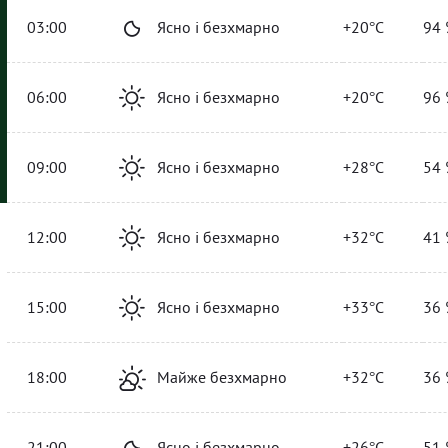
03:00
Ясно і безхмарно
+20°C
94 
06:00
Ясно і безхмарно
+20°C
96 
09:00
Ясно і безхмарно
+28°C
54 
12:00
Ясно і безхмарно
+32°C
41 
15:00
Ясно і безхмарно
+33°C
36 
18:00
Майже безхмарно
+32°C
36 
21:00
Ясно і безхмарно
+26°C
51 