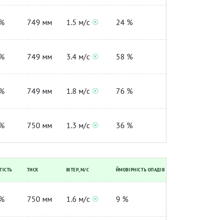
%
749 мм
1.5 м/с
24 %
%
749 мм
3.4 м/с
58 %
%
749 мм
1.8 м/с
76 %
%
750 мм
1.3 м/с
36 %
ГІСТЬ
ТИСК
ВІТЕР, М/С
ЙМОВІРНІСТЬ ОПАДІВ
%
750 мм
1.6 м/с
9 %