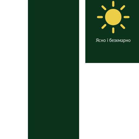
Ясно і безхмарно