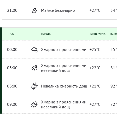
21:00
Майже безхмарно
+27°C
54 
ЧАС
ПОГОДА
ТЕМПЕРАТУРА
ВОЛО
00:00
Хмарно з проясненнями
+25°C
55 
Хмарно з проясненнями,
03:00
+22°C
81 
невеликий дощ
06:00
Невелика хмарність, дощ
+21°C
92 
Хмарно з проясненнями,
09:00
+27°C
72 
невеликий дощ