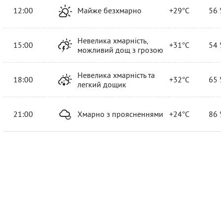
12:00
Майже безхмарно
+29°C
56 
Невелика хмарність,
15:00
+31°C
54 
можливий дощ з грозою
Невелика хмарність та
18:00
+32°C
65 
легкий дощик
21:00
Хмарно з проясненнями
+24°C
86 