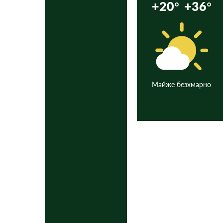
+20°
+36°
Майже безхмарно