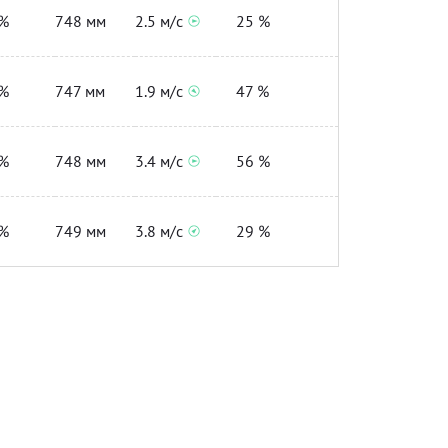
%
748 мм
2.5 м/с
25 %
%
747 мм
1.9 м/с
47 %
%
748 мм
3.4 м/с
56 %
%
749 мм
3.8 м/с
29 %