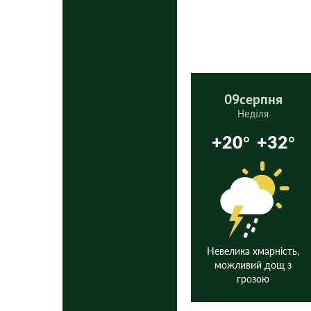
09
серпня
Неділя
+20°
+32°
Невелика хмарність,
можливий дощ з
грозою