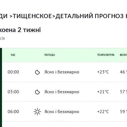
ОДИ
>
ТИЩЕНСКОЕ
>
ДЕТАЛЬНИЙ ПРОГНОЗ 
оена 2 тижні
сія
ЧАС
ПОГОДА
ТЕМПЕРАТУРА
ВОЛО
00:00
Ясно і безхмарно
+23°C
46 
03:00
Ясно і безхмарно
+21°C
57 
06:00
Ясно і безхмарно
+22°C
59 