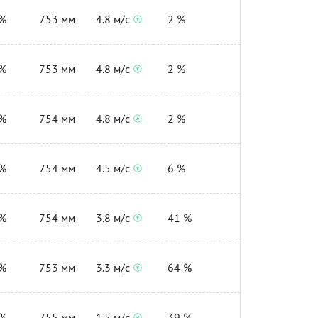
%
753 мм
4.8 м/с
2 %
%
753 мм
4.8 м/с
2 %
%
754 мм
4.8 м/с
2 %
%
754 мм
4.5 м/с
6 %
%
754 мм
3.8 м/с
41 %
%
753 мм
3.3 м/с
64 %
%
755 мм
1.5 м/с
39 %