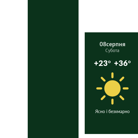
08
серпня
Субота
+23°
+36°
Ясно і безхмарно