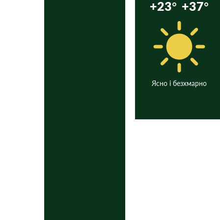
+23°
+37°
Ясно і безхмарно