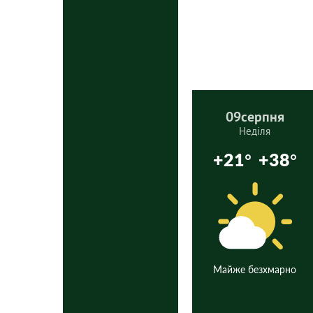
09
серпня
Неділя
+21°
+38°
Майже безхмарно