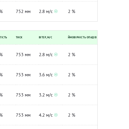
%
752 мм
2.8 м/с
2 %
ГІСТЬ
ТИСК
ВІТЕР, М/С
ЙМОВІРНІСТЬ ОПАДІВ
%
753 мм
2.8 м/с
2 %
%
753 мм
3.6 м/с
2 %
%
753 мм
3.2 м/с
2 %
%
753 мм
4.2 м/с
2 %