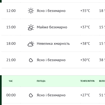
12:00
Ясно і безхмарно
+35°C
18 
15:00
Майже безхмарно
+37°C
15 
18:00
Невелика хмарність
+38°C
15 
21:00
Ясно і безхмарно
+30°C
38 
ЧАС
ПОГОДА
ТЕМПЕРАТУРА
ВОЛО
00:00
Ясно і безхмарно
+27°C
51 