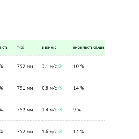
ГІСТЬ
ТИСК
ВІТЕР, М/С
ЙМОВІРНІСТЬ ОПАДІВ
%
752 мм
3.1 м/с
10 %
%
751 мм
0.8 м/с
14 %
%
752 мм
1.4 м/с
9 %
%
752 мм
1.6 м/с
13 %