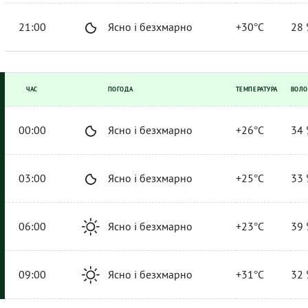
21:00
Ясно і безхмарно
+30°C
28 
ЧАС
ПОГОДА
ТЕМПЕРАТУРА
ВОЛО
00:00
Ясно і безхмарно
+26°C
34 
03:00
Ясно і безхмарно
+25°C
33 
06:00
Ясно і безхмарно
+23°C
39 
09:00
Ясно і безхмарно
+31°C
32 