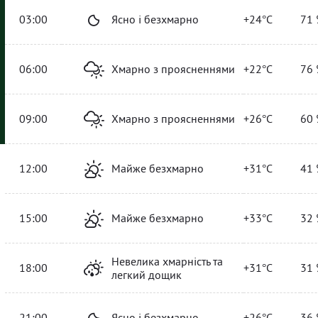
03:00
Ясно і безхмарно
+24°C
71 
06:00
Хмарно з проясненнями
+22°C
76 
09:00
Хмарно з проясненнями
+26°C
60 
12:00
Майже безхмарно
+31°C
41 
15:00
Майже безхмарно
+33°C
32 
Невелика хмарність та
18:00
+31°C
31 
легкий дощик
21:00
Ясно і безхмарно
+26°C
36 