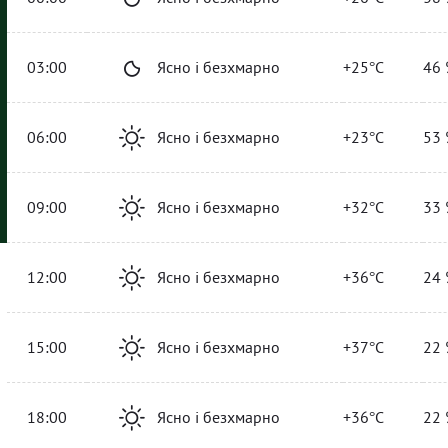
03:00
Ясно і безхмарно
+25°C
46 
06:00
Ясно і безхмарно
+23°C
53 
09:00
Ясно і безхмарно
+32°C
33 
12:00
Ясно і безхмарно
+36°C
24 
15:00
Ясно і безхмарно
+37°C
22 
18:00
Ясно і безхмарно
+36°C
22 