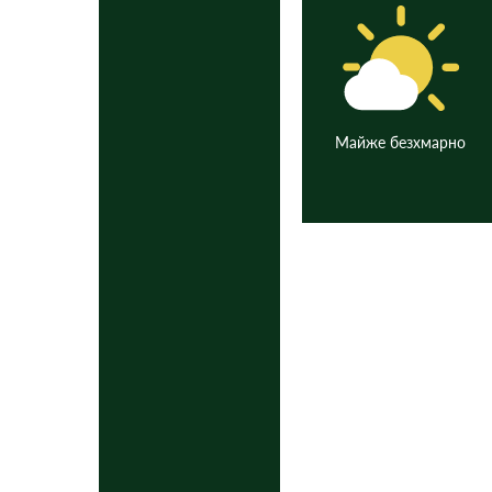
Майже безхмарно