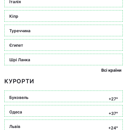
Італія
Кіпр
Туреччина
Єгипет
Шрі Ланка
Всі країни
КУРОРТИ
Буковель
+27°
Одеса
+37°
Львів
+24°