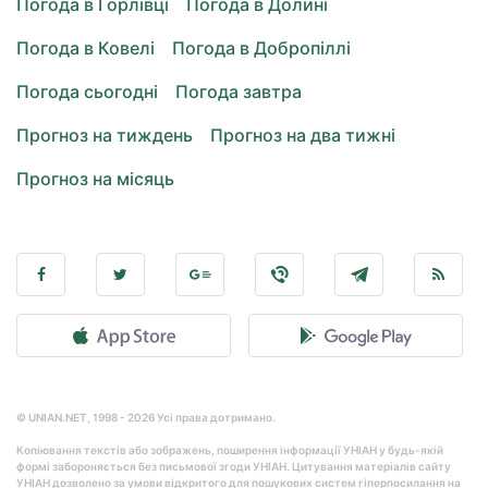
Погода в Горлівці
Погода в Долині
Погода в Ковелі
Погода в Добропіллі
Погода сьогодні
Погода завтра
Прогноз на тиждень
Прогноз на два тижні
Прогноз на місяць
© UNIAN.NET, 1998 - 2026 Усі права дотримано.
Копіювання текстів або зображень, поширення інформації УНІАН у будь-якій
формі забороняється без письмової згоди УНІАН. Цитування матеріалів сайту
УНІАН дозволено за умови відкритого для пошукових систем гіперпосилання на