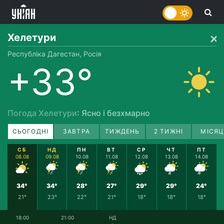
Хелетури
Республіка Дагестан, Росія
+33°
Погода Хелетури
: Ясно і безхмарно
СЬОГОДНІ
ЗАВТРА
ТИЖДЕНЬ
2 ТИЖНІ
МІСЯЦ
СБ
НД
ПН
ВТ
СР
ЧТ
ПТ
08.08
09.08
10.08
11.08
12.08
13.08
14.08
34°
34°
28°
27°
29°
29°
24°
21°
23°
22°
21°
18°
18°
18°
18:00
21:00
НД