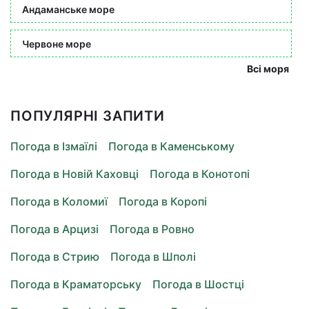
Андаманське море
Червоне море
Всі моря
ПОПУЛЯРНІ ЗАПИТИ
Погода в Ізмаїлі
Погода в Каменському
Погода в Новій Каховці
Погода в Конотопі
Погода в Коломиї
Погода в Коропі
Погода в Арцизі
Погода в Ровно
Погода в Стрию
Погода в Шполі
Погода в Краматорську
Погода в Шостці