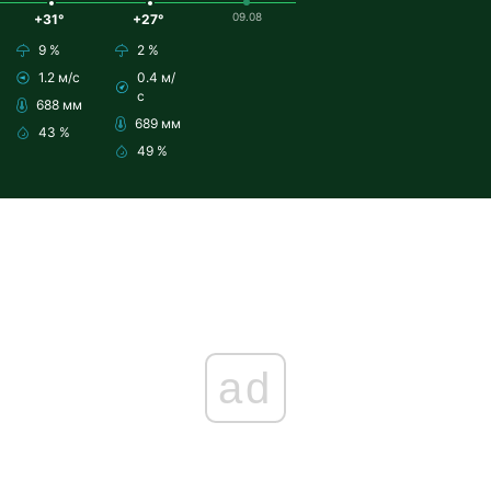
09.08
+31°
+27°
9 %
2 %
1.2 м/с
0.4 м/
с
688 мм
689 мм
43 %
49 %
ad