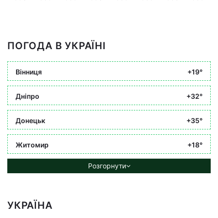
ПОГОДА В УКРАЇНІ
Вінниця
+19°
Дніпро
+32°
Донецьк
+35°
Житомир
+18°
Розгорнути
УКРАЇНА