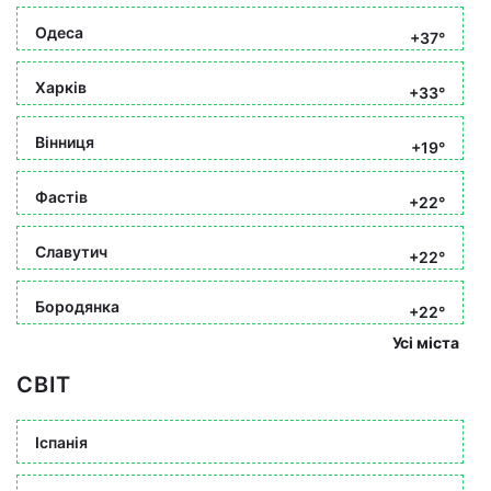
Одеса
+37°
Харків
+33°
Вінниця
+19°
Фастів
+22°
Славутич
+22°
Бородянка
+22°
Усі міста
СВІТ
Іспанія