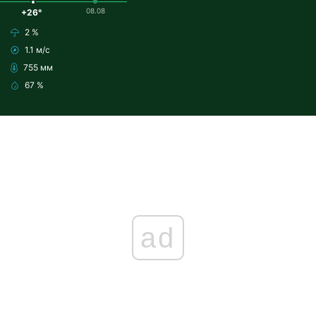
08.08
+26°
2 %
1.1 м/с
755 мм
67 %
ad