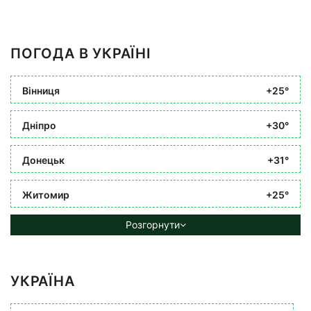
ПОГОДА В УКРАЇНІ
Вінниця
+25°
Дніпро
+30°
Донецьк
+31°
Житомир
+25°
Розгорнути
УКРАЇНА