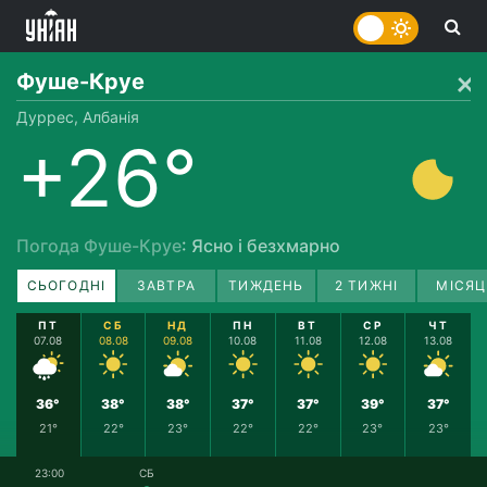
Фуше-Круе
Дуррес, Албанія
+26°
Погода Фуше-Круе
: Ясно і безхмарно
СЬОГОДНІ
ЗАВТРА
ТИЖДЕНЬ
2 ТИЖНІ
МІСЯЦ
ПТ
СБ
НД
ПН
ВТ
СР
ЧТ
07.08
08.08
09.08
10.08
11.08
12.08
13.08
36°
38°
38°
37°
37°
39°
37°
21°
22°
23°
22°
22°
23°
23°
23:00
СБ