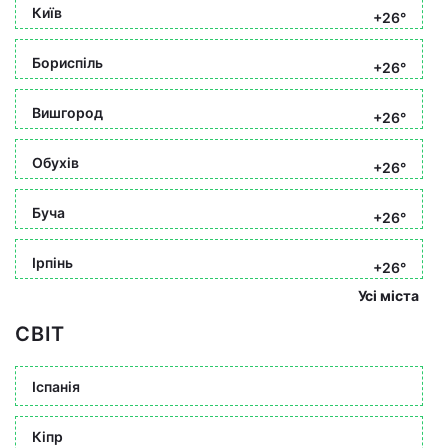
Київ
+26°
Бориспіль
+26°
Вишгород
+26°
Обухів
+26°
Буча
+26°
Ірпінь
+26°
Усі міста
СВІТ
Іспанія
Кіпр