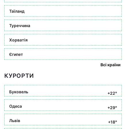
Таїланд
Туреччина
Хорватія
Єгипет
Всі країни
КУРОРТИ
Буковель
+22°
Одеса
+29°
Львів
+18°