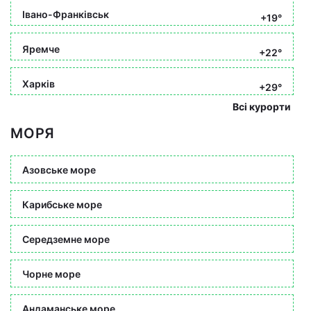
Івано-Франківськ
+19°
Яремче
+22°
Харків
+29°
Всі курорти
МОРЯ
Азовське море
Карибське море
Середземне море
Чорне море
Андаманське море