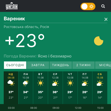
Вареник
Ростовська область, Росія
+23°
Погода Вареник
: Ясно і безхмарно
СЬОГОДНІ
ЗАВТРА
ТИЖДЕНЬ
2 ТИЖНІ
МІСЯЦ
НД
ПН
ВТ
СР
ЧТ
ПТ
СБ
09.08
10.08
11.08
12.08
13.08
14.08
15.08
37°
34°
35°
36°
29°
26°
29°
23°
21°
20°
21°
17°
16°
14°
03:00
06:00
09:00
12:00
15:00