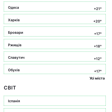
Одеса
+21°
Харків
+20°
Бровари
+17°
Ржищів
+18°
Славутич
+12°
Обухів
+17°
Усі міста
СВІТ
Іспанія