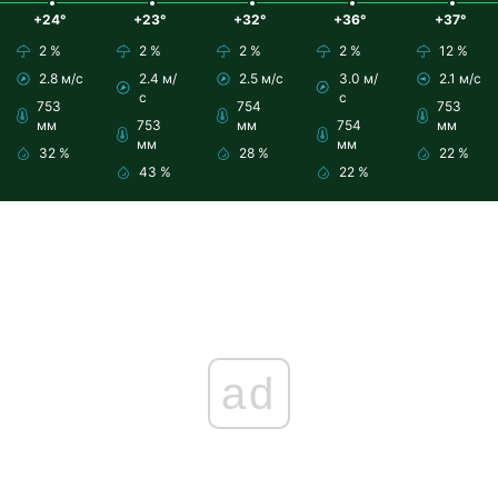
+24°
+23°
+32°
+36°
+37°
2 %
2 %
2 %
2 %
12 %
2.8 м/с
2.4 м/
2.5 м/с
3.0 м/
2.1 м/с
с
с
753
754
753
мм
753
мм
754
мм
мм
мм
32 %
28 %
22 %
43 %
22 %
ad