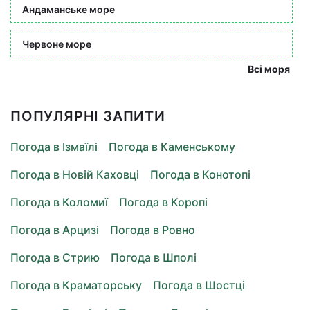
Андаманське море
Червоне море
Всі моря
ПОПУЛЯРНІ ЗАПИТИ
Погода в Ізмаїлі
Погода в Каменському
Погода в Новій Каховці
Погода в Конотопі
Погода в Коломиї
Погода в Коропі
Погода в Арцизі
Погода в Ровно
Погода в Стрию
Погода в Шполі
Погода в Краматорську
Погода в Шостці