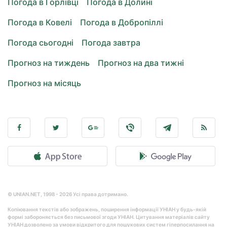
Погода в Горлівці
Погода в Долині
Погода в Ковелі
Погода в Добропіллі
Погода сьогодні
Погода завтра
Прогноз на тиждень
Прогноз на два тижні
Прогноз на місяць
© UNIAN.NET, 1998 - 2026 Усі права дотримано.
Копіювання текстів або зображень, поширення інформації УНІАН у будь-якій
формі забороняється без письмової згоди УНІАН. Цитування матеріалів сайту
УНІАН дозволено за умови відкритого для пошукових систем гіперпосилання на