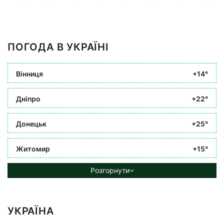
ПОГОДА В УКРАЇНІ
Вінниця
+14°
Дніпро
+22°
Донецьк
+25°
Житомир
+15°
Розгорнути
УКРАЇНА