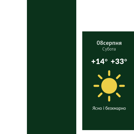
08
серпня
Субота
+14°
+33°
Ясно і безхмарно