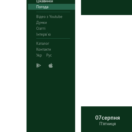
Цікавинки
Погода
Відео з Youtube
Думки
Статті
Інтерв`ю
Каталог
Контакти
Укр
Рус
07
серпня
П'ятниця