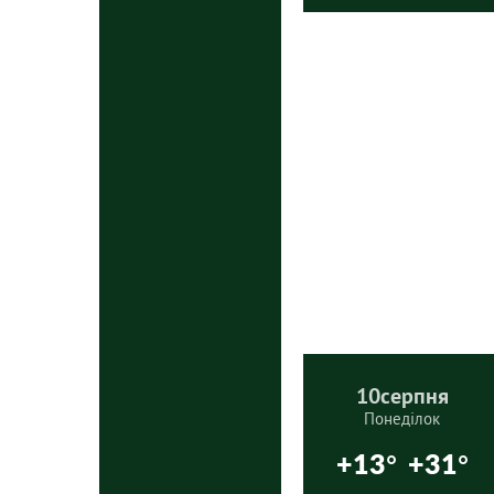
10
серпня
Понеділок
+13°
+31°