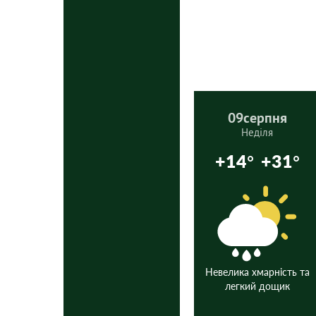
09
серпня
Неділя
+14°
+31°
Невелика хмарність та
легкий дощик