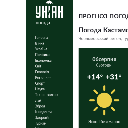
ПРОГНОЗ ПОГ
погода
Погода Кастам
Головна
Чорноморський регіон, Ту
Війна
Україна
Політика
06
серпня
Економіка
Сьогодні
Світ
Екологія
+14°
+31°
Регіони
Спорт
Наука
Техно і зв'язок
Лайт
Зброя
Інциденти
Здоров'я
Ясно і безхмарно
Туризм