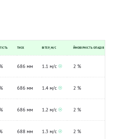
ГІСТЬ
ТИСК
ВІТЕР, М/С
ЙМОВІРНІСТЬ ОПАДІВ
%
686 мм
1.1 м/с
2 %
%
686 мм
1.4 м/с
2 %
%
686 мм
1.2 м/с
2 %
%
688 мм
1.3 м/с
2 %