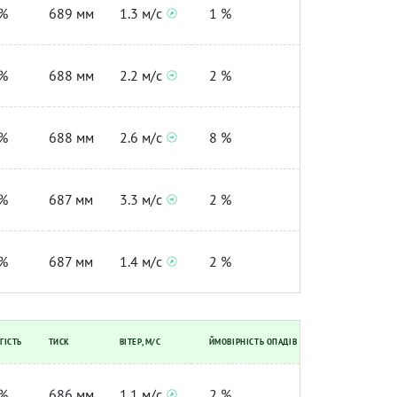
%
689 мм
1.3 м/с
1 %
%
688 мм
2.2 м/с
2 %
%
688 мм
2.6 м/с
8 %
%
687 мм
3.3 м/с
2 %
%
687 мм
1.4 м/с
2 %
ГІСТЬ
ТИСК
ВІТЕР, М/С
ЙМОВІРНІСТЬ ОПАДІВ
%
686 мм
1.1 м/с
2 %