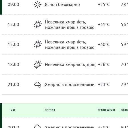
09:00
Ясно і безхмарно
+25°C
78 
Невелика хмарність,
12:00
+31°C
56 
можливий дощ з грозою
Невелика хмарність,
15:00
+30°C
59 
можливий дощ з грозою
18:00
Невелика хмарність, дощ
+26°C
70 
21:00
Хмарно з проясненнями
+23°C
79 
ЧАС
ПОГОДА
ТЕМПЕРАТУРА
ВОЛО
00:00
Хмарно з проясненнями
+20°C
90 