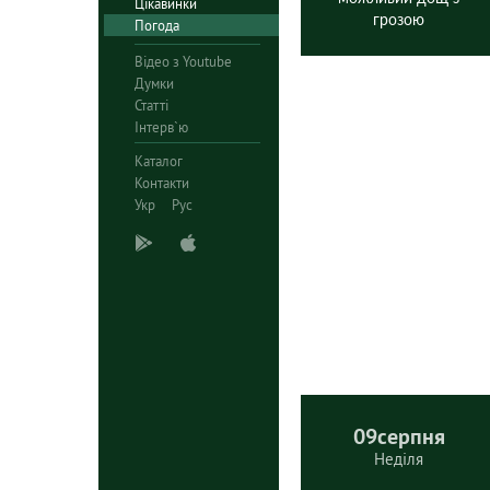
Цікавинки
грозою
Погода
Відео з Youtube
Думки
Статті
Інтерв`ю
Каталог
Контакти
Укр
Рус
09
серпня
Неділя