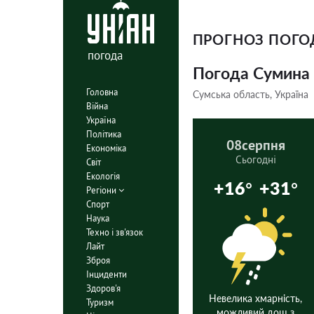
ПРОГНОЗ ПОГ
погода
Погода Сумина
Головна
Сумська область, Україна
Війна
Україна
Політика
08
серпня
Економіка
Сьогодні
Світ
Екологія
+16°
+31°
Регіони
Спорт
Наука
Техно і зв'язок
Лайт
Зброя
Інциденти
Здоров'я
Невелика хмарність,
Туризм
можливий дощ з