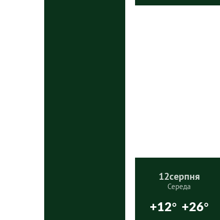
12
серпня
Середа
+12°
+26°