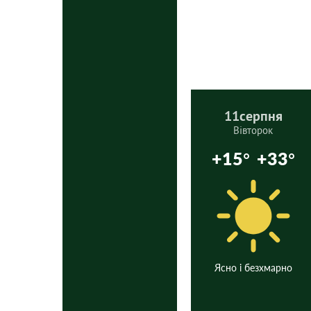
11
серпня
Вівторок
+15°
+33°
Ясно і безхмарно