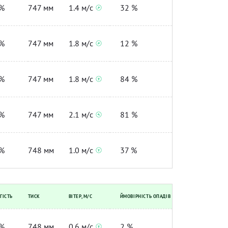
%
747 мм
1.4 м/с
32 %
%
747 мм
1.8 м/с
12 %
%
747 мм
1.8 м/с
84 %
%
747 мм
2.1 м/с
81 %
%
748 мм
1.0 м/с
37 %
ГІСТЬ
ТИСК
ВІТЕР, М/С
ЙМОВІРНІСТЬ ОПАДІВ
%
748 мм
0.6 м/с
2 %