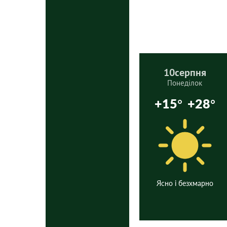
10
серпня
Понеділок
+15°
+28°
Ясно і безхмарно