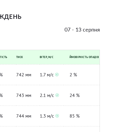
ИЖДЕНЬ
07 - 13 серпня
ГІСТЬ
ТИСК
ВІТЕР, М/С
ЙМОВІРНІСТЬ ОПАДІВ
%
742 мм
1.7 м/с
2 %
%
743 мм
2.1 м/с
24 %
%
744 мм
1.3 м/с
85 %