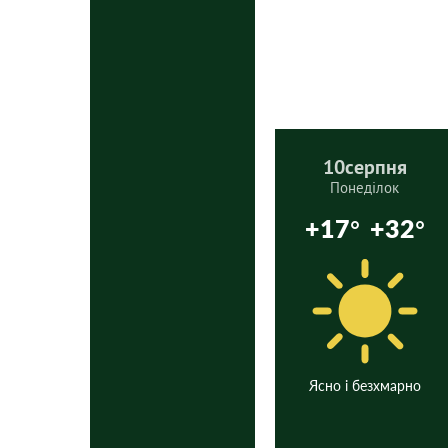
10
серпня
Понеділок
+17°
+32°
Ясно і безхмарно