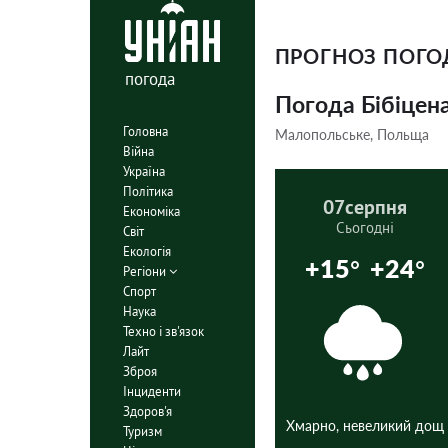
ПРОГНОЗ ПОГ
погода
Погода Бібіцен
Головна
Малопольське, Польща
Війна
Україна
Політика
07
серпня
Економіка
Сьогодні
Світ
Екологія
+15°
+24°
Регіони
Спорт
Наука
Техно і зв'язок
Лайт
Зброя
Інциденти
Здоров'я
Хмарно, невеликий дощ
Туризм