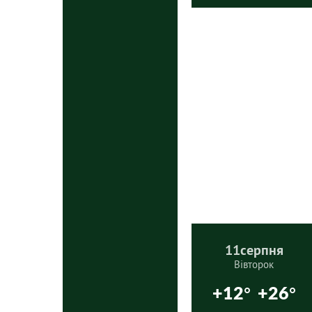
11
серпня
Вівторок
+12°
+26°