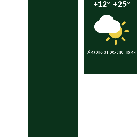
+12°
+25°
Хмарно з проясненнями