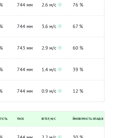
%
744 мм
2.6 м/с
76 %
%
744 мм
3.6 м/с
67 %
%
743 мм
2.9 м/с
60 %
%
744 мм
1.4 м/с
39 %
%
744 мм
0.9 м/с
12 %
ГІСТЬ
ТИСК
ВІТЕР, М/С
ЙМОВІРНІСТЬ ОПАДІВ
%
744 мм
2.2 м/с
30 %