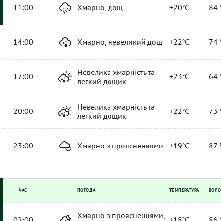
11:00
Хмарно, дощ
+20°C
84 
14:00
Хмарно, невеликий дощ
+22°C
74 
Невелика хмарність та
17:00
+23°C
64 
легкий дощик
Невелика хмарність та
20:00
+22°C
73 
легкий дощик
23:00
Хмарно з проясненнями
+19°C
87 
ЧАС
ПОГОДА
ТЕМПЕРАТУРА
ВОЛО
Хмарно з проясненнями,
02:00
+18°C
86 