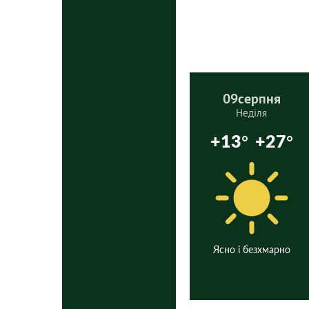
09
серпня
Неділя
+13°
+27°
Ясно і безхмарно