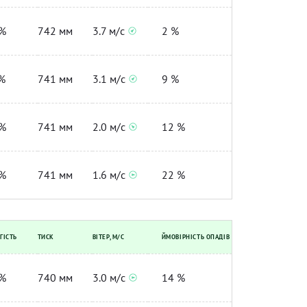
%
742 мм
3.7 м/с
2 %
%
741 мм
3.1 м/с
9 %
%
741 мм
2.0 м/с
12 %
%
741 мм
1.6 м/с
22 %
ГІСТЬ
ТИСК
ВІТЕР, М/С
ЙМОВІРНІСТЬ ОПАДІВ
%
740 мм
3.0 м/с
14 %