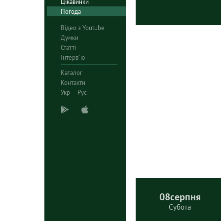
Цікавинки
Погода
Відео з Youtube
Думки
Статті
Інтерв`ю
Каталог
Контакти
Укр
Рус
08
серпня
Субота