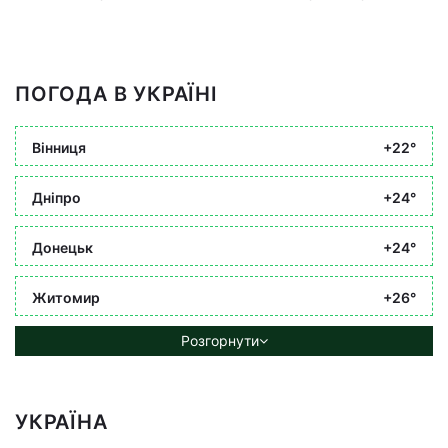
ПОГОДА В УКРАЇНІ
Вінниця
+22°
Дніпро
+24°
Донецьк
+24°
Житомир
+26°
Розгорнути
УКРАЇНА