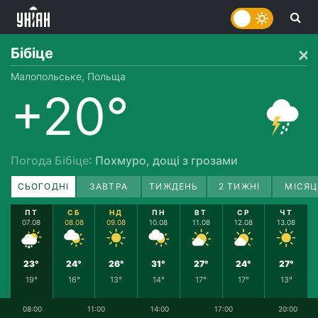
Бібіце
Малопольське, Польща
+20°
Погода Бібіце
: Похмуро, дощі з грозами
СЬОГОДНІ
ЗАВТРА
ТИЖДЕНЬ
2 ТИЖНІ
МІСЯЦ
ПТ
СБ
НД
ПН
ВТ
СР
ЧТ
07.08
08.08
09.08
10.08
11.08
12.08
13.08
23°
24°
26°
31°
27°
24°
27°
19°
16°
13°
14°
17°
17°
13°
08:00
11:00
14:00
17:00
20:00