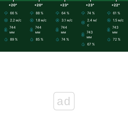
+20°
+20°
+23°
+23°
+22°
66 %
88 %
64 %
74 %
61 %
2.2 м/с
1.8 м/с
3.1 м/с
2.4 м/
1.5 м/с
с
744
744
744
743
мм
мм
мм
743
мм
мм
89 %
85 %
74 %
72 %
67 %
ad