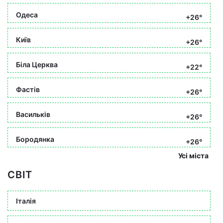
Одеса
+26°
Київ
+26°
Біла Церква
+22°
Фастів
+26°
Васильків
+26°
Бородянка
+26°
Усі міста
СВІТ
Італія