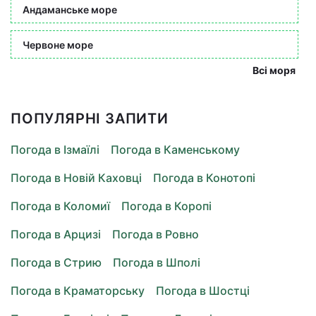
Андаманське море
Червоне море
Всі моря
ПОПУЛЯРНІ ЗАПИТИ
Погода в Ізмаїлі
Погода в Каменському
Погода в Новій Каховці
Погода в Конотопі
Погода в Коломиї
Погода в Коропі
Погода в Арцизі
Погода в Ровно
Погода в Стрию
Погода в Шполі
Погода в Краматорську
Погода в Шостці