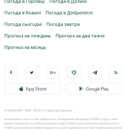
Погода в Горлівці
Погода в Долині
Погода в Ковелі
Погода в Добропіллі
Погода сьогодні
Погода завтра
Прогноз на тиждень
Прогноз на два тижні
Прогноз на місяць
© UNIAN.NET, 1998 - 2026 Усі права дотримано.
Копіювання текстів або зображень, поширення інформації УНІАН у будь-якій
формі забороняється без письмової згоди УНІАН. Цитування матеріалів сайту
УНІАН дозволено за умови відкритого для пошукових систем гіперпосилання на