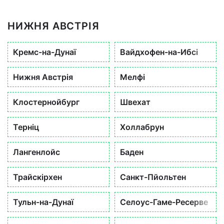
НИЖНЯ АВСТРІЯ
Кремс-на-Дунаї
Вайдхофен-на-Ибсі
Нижня Австрія
Мелфі
Клостернойбург
Швехат
Терніц
Холлабрун
Лангенлойс
Баден
Трайскірхен
Санкт-Пйольтен
Тульн-на-Дунаї
Селоус-Гаме-Ресерве