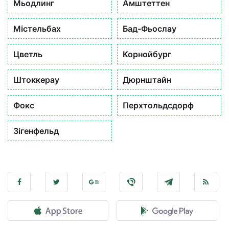
Мьодлинг
Амштеттен
Містельбах
Бад-Фьослау
Цветль
Корнойбург
Штоккерау
Дюрнштайн
Фокс
Перхтольдсдорф
Зігенфельд