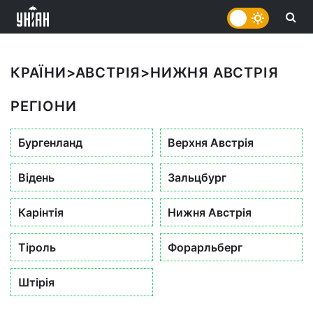
КРАЇНИ
>
АВСТРІЯ
>
НИЖНЯ АВСТРІЯ
РЕГІОНИ
Бургенланд
Верхня Австрія
Відень
Зальцбург
Карінтія
Нижня Австрія
Тіроль
Форарльберг
Штірія