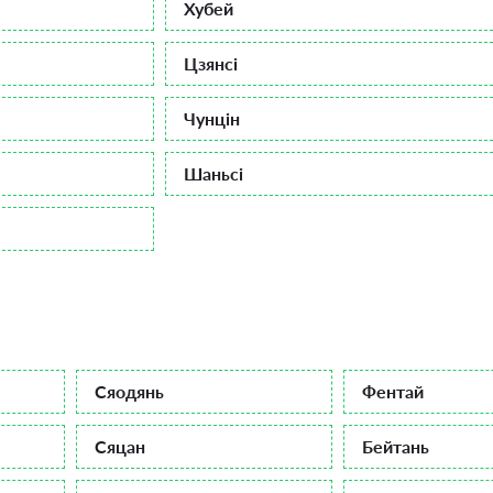
Хубей
Цзянсі
Чунцін
Шаньсі
Сяодянь
Фентай
Сяцан
Бейтань