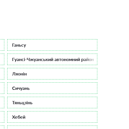
Ганьсу
Гуансі-Чжуанський автономний район
Ляонін
Сичуань
Тяньцзінь
Хебей