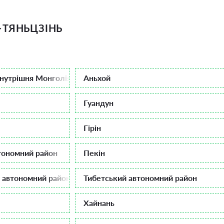
>
ТЯНЬЦЗІНЬ
нутрішня Монголія
Аньхой
Гуандун
Гірін
тономний район
Пекін
й автономний район
Тибетський автономний район
Хайнань