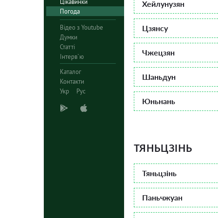
Цікавинки
Хейлунузян
Погода
Відео з Youtube
Цзянсу
Думки
Статті
Чжецзян
Інтерв`ю
Каталог
Шаньдун
Контакти
Укр
Рус
Юньнань
ТЯНЬЦЗІНЬ
Тяньцзінь
Паньчжуан