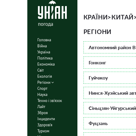
КРАЇНИ
>
КИТАЙ
погода
РЕГІОНИ
Головна
Війна
Автономний район В
Україна
Політика
Гонконг
Економіка
Світ
Екологія
Гуйчжоу
Регіони
Спорт
Нинся-Хуэйський ав
Наука
Техно і зв'язок
Лайт
Сіньцзян-Уйгурськи
Зброя
Інциденти
Фуцзань
Здоров'я
Туризм