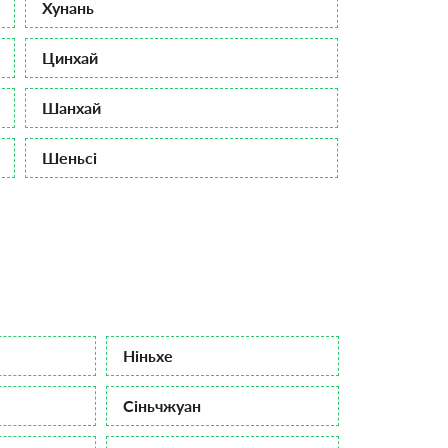
Хунань
Цинхай
Шанхай
Шеньсі
Ніньхе
Сіньчжуан