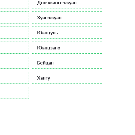
Дончжаогечжуан
Хуанчжуан
Юанцунь
Юанцзапо
Бейцан
Хангу