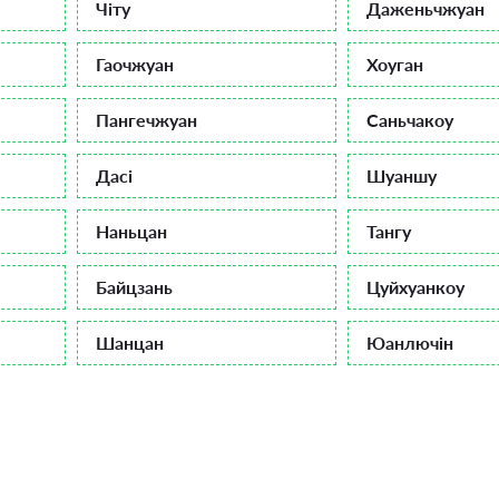
Чіту
Даженьчжуан
Гаочжуан
Хоуган
Пангечжуан
Саньчакоу
Дасі
Шуаншу
Наньцан
Тангу
Байцзань
Цуйхуанкоу
Шанцан
Юанлючін