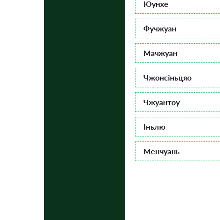
Юунхе
Фучжуан
Мачжуан
Чжонсіньцяо
Чжуантоу
Іньлю
Менчуань