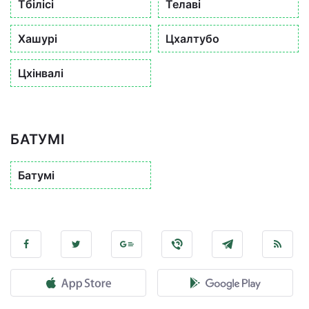
Тбілісі
Телаві
Хашурі
Цхалтубо
Цхінвалі
БАТУМІ
Батумі