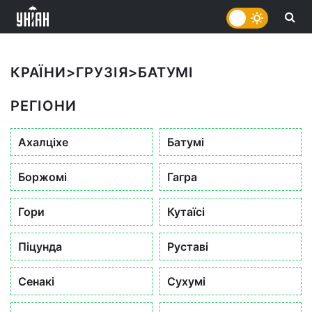
КРАЇНИ
>
ГРУЗІЯ
>
БАТУМІ
РЕГІОНИ
Ахалціхе
Батумі
Боржомі
Гагра
Гори
Кутаїсі
Піцунда
Руставі
Сенакі
Сухумі