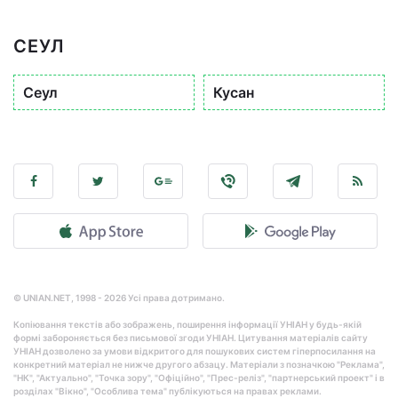
СЕУЛ
Сеул
Кусан
© UNIAN.NET, 1998 - 2026 Усі права дотримано.
Копіювання текстів або зображень, поширення інформації УНІАН у будь-якій
формі забороняється без письмової згоди УНІАН. Цитування матеріалів сайту
УНІАН дозволено за умови відкритого для пошукових систем гіперпосилання на
конкретний матеріал не нижче другого абзацу. Матеріали з позначкою "Реклама",
"НК", "Актуально", "Точка зору", "Офіційно", "Прес-реліз", "партнерський проект" і в
розділах "Вікно", "Особлива тема" публікуються на правах реклами.