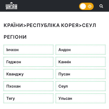
КРАЇНИ
>
РЕСПУБЛІКА КОРЕЯ
>
СЕУЛ
РЕГІОНИ
Інчхон
Андон
Геджон
Каннін
Кванджу
Пусан
Пхохан
Сеул
Тегу
Ульсан