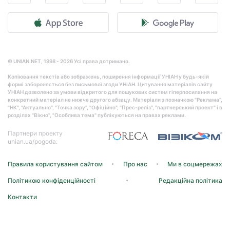
© UNIAN.NET, 1998 - 2026 Усі права дотримано.
Копіювання текстів або зображень, поширення інформації УНІАН у будь-якій
формі забороняється без письмової згоди УНІАН. Цитування матеріалів сайту
УНІАН дозволено за умови відкритого для пошукових систем гіперпосилання на
конкретний матеріал не нижче другого абзацу. Матеріали з позначкою "Реклама",
"НК", "Актуально", "Точка зору", "Офіційно", "Прес-реліз", "партнерський проект" і в
розділах "Вікно", "Особлива тема" публікуються на правах реклами.
Партнери проекту
unian.ua/pogoda:
Правила користування сайтом
Про нас
Ми в соцмережах
Політикою конфіденційності
Редакційна політика
Контакти