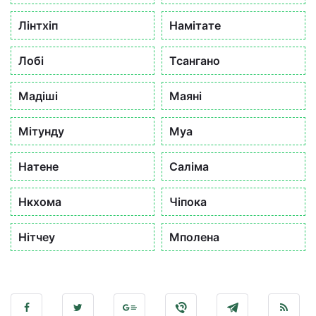
Лінтхіп
Намітате
Лобі
Тсангано
Мадіші
Маяні
Мітунду
Муа
Натене
Саліма
Нкхома
Чіпока
Нітчеу
Мполена