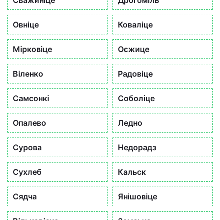
Сважиніце
Дрогоміль
Овніце
Коваліце
Мірковіце
Оєжице
Віленко
Радовіце
Самсонкі
Соболіце
Опалево
Ледно
Сурова
Недорадз
Сухлеб
Кальск
Сядча
Янішовіце