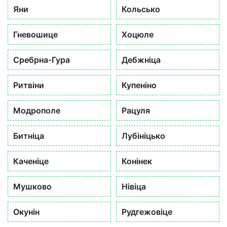
Яни
Кольсько
Гневошице
Хоцюле
Сребрна-Гура
Дебжніца
Ритвіни
Купеніно
Модрополе
Рацуля
Битніца
Лубініцько
Каченіце
Конінек
Мушково
Нівіца
Окунін
Рудгежовіце