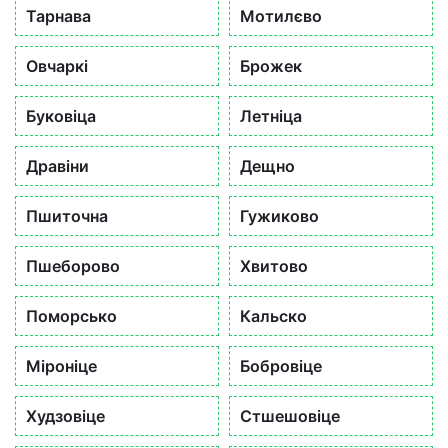
Тарнава
Мотилєво
Овчаркі
Брожек
Буковіца
Летніца
Дравіни
Дещно
Пшиточна
Гужиково
Пшеборово
Хвитово
Поморсько
Кальско
Міроніце
Бобровіце
Худзовіце
Стшешовіце