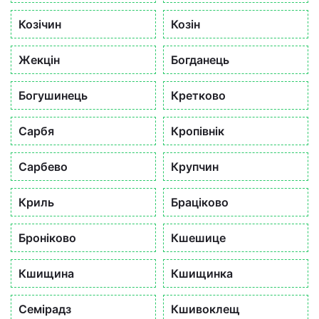
Козічин
Козін
Жекцін
Богданець
Богушинець
Кретково
Сарбя
Кропівнік
Сарбево
Крупчин
Криль
Браціково
Броніково
Кшешице
Кшищина
Кшищинка
Семірадз
Кшивоклещ