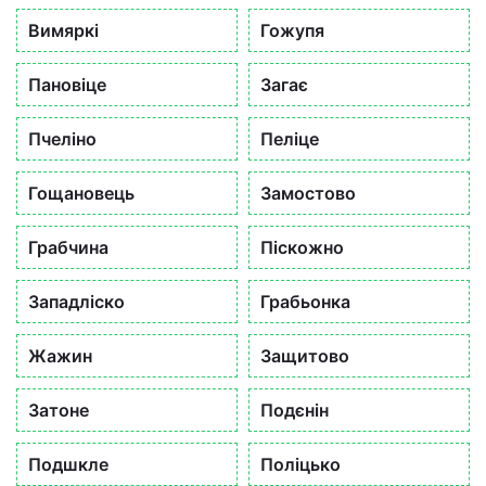
Вимяркі
Гожупя
Пановіце
Загає
Пчеліно
Пеліце
Гощановець
Замостово
Грабчина
Піскожно
Западліско
Грабьонка
Жажин
Защитово
Затоне
Подєнін
Подшкле
Поліцько