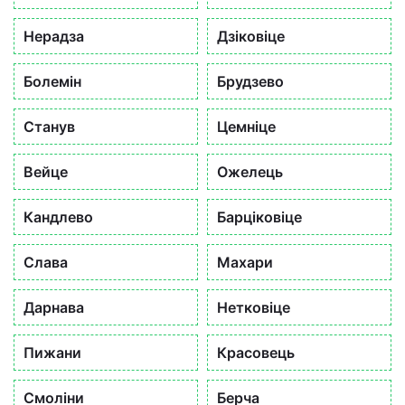
Нерадза
Дзіковіце
Болемін
Брудзево
Станув
Цемніце
Вейце
Ожелець
Кандлево
Барціковіце
Слава
Махари
Дарнава
Нетковіце
Пижани
Красовець
Смоліни
Берча