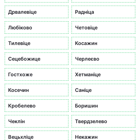
Дрвалевіце
Радніца
Любіково
Четовіце
Тилевіце
Косажин
Сецебожице
Черлеєво
Гостхоже
Хетманіце
Косечин
Саніце
Кробелево
Боришин
Чеклін
Твердзелево
Вецьхліце
Некажин