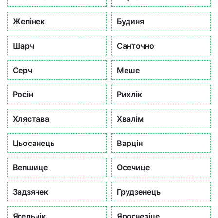
Жепінек
Будиня
Шарч
Санточно
Серч
Меше
Росін
Рихлік
Хлястава
Хвалім
Цьосанець
Варцін
Вепшице
Осечице
Задзянек
Грудзенець
Ягельнік
Ярогневіце