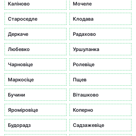
Каліново
Мочеле
Староседле
Клодава
Деркаче
Радахово
Любевко
Уршуланка
Чарновіце
Ролевіце
Маркосіце
Пщев
Бучини
Віташково
Яроміровіце
Коперно
Будорадз
Садзажевіце