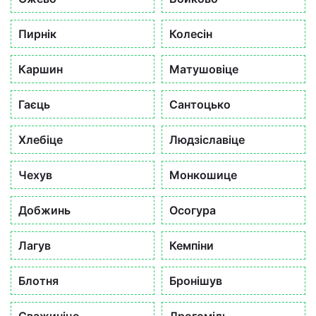
Пирнік
Колесін
Каршин
Матушовіце
Гаєць
Сантоцько
Хлебіце
Людзіславіце
Чехув
Монкошице
Добжинь
Осогура
Лагув
Кемпіни
Блотня
Бронішув