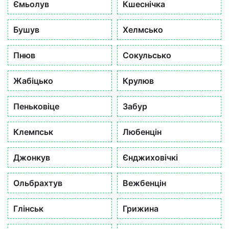
Ємьолув
Кшеснічка
Бушув
Хелмсько
Пнюв
Сокульсько
Жабіцько
Крулюв
Пеньковіце
Забур
Клемпськ
Любенцін
Джонкув
Єнджиховічкі
Ольбрахтув
Вежбенцін
Глінськ
Грижина