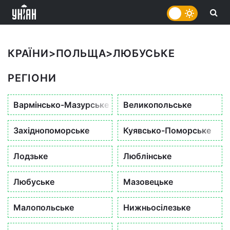
КРАЇНИ
>
ПОЛЬЩА
>
ЛЮБУСЬКЕ
РЕГІОНИ
Вармінсько-Мазурське
Великопольське
Західнопоморське
Куявсько-Поморське
Лодзьке
Люблінське
Любуське
Мазовецьке
Малопольське
Нижньосілезьке