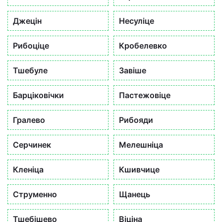
Джецін
Несуліце
Рибоціце
Кробелевко
Тшебуле
Завіше
Барціковічки
Пастежовіце
Гралево
Рибояди
Серчинек
Мелешніца
Кленіца
Кшивчице
Струменно
Щанець
Тшебішево
Віціна