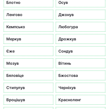
Блотно
Осув
Ленгово
Джонув
Кемпсько
Любогура
Меркув
Дрожкув
Єже
Сондув
Мозув
Вітинь
Бяловіце
Бжостова
Стипулув
Черніхув
Вроцішув
Красноленг