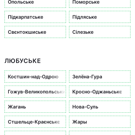
Опольське
Поморське
Підкарпатське
Підляське
Свєнтокшиське
Сілезьке
ЛЮБУСЬКЕ
Костшин-над-Одрою
Зелёна-Гура
Гожув-Великопольський
Кросно-Оджаньськє
Жагань
Нова-Суль
Стшельце-Краєнськє
Жары