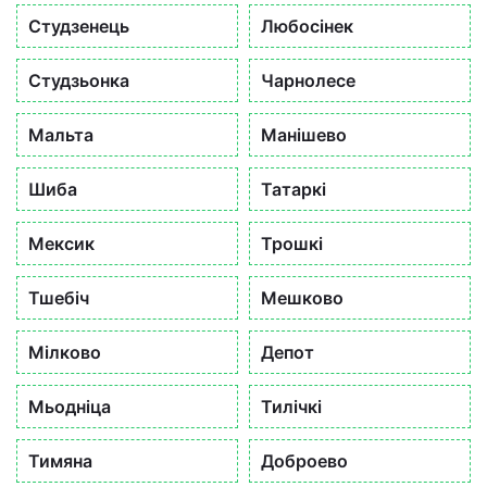
Студзенець
Любосінек
Студзьонка
Чарнолесе
Мальта
Манішево
Шиба
Татаркі
Мексик
Трошкі
Тшебіч
Мешково
Мілково
Депот
Мьодніца
Тилічкі
Тимяна
Доброево