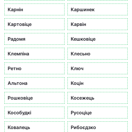
Карнін
Каршинек
Картовіце
Карвін
Радомя
Кешковіце
Клемпіна
Клесьно
Ретно
Ключ
Альтона
Коцін
Рошковіце
Косежець
Кособудкі
Русоціце
Ковалець
Рибоєдзко