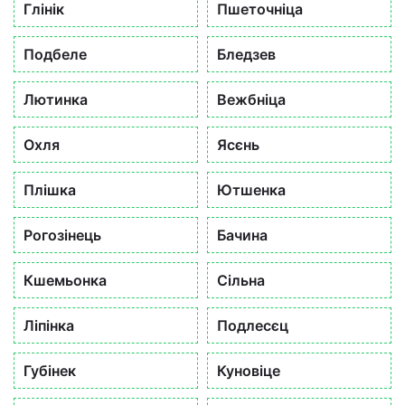
Глінік
Пшеточніца
Подбеле
Бледзев
Лютинка
Вежбніца
Охля
Ясєнь
Плішка
Ютшенка
Рогозінець
Бачина
Кшемьонка
Сільна
Ліпінка
Подлесєц
Губінек
Куновіце