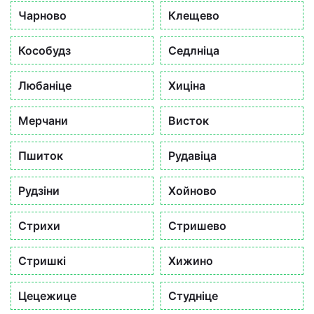
Чарново
Клещево
Кособудз
Седлніца
Любаніце
Хиціна
Мерчани
Висток
Пшиток
Рудавіца
Рудзіни
Хойново
Стрихи
Стришево
Стришкі
Хижино
Цецежице
Студніце