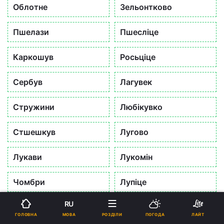
Облотне
Зельонтково
Пшелази
Пшесліце
Каркошув
Росьціце
Сербув
Лагувек
Стружини
Любікувко
Стшешкув
Лугово
Лукави
Лукомін
Чомбри
Лупіце
RU
Свідвовець
Чартув
Ми використовуємо
cookies
Погоджуюся
Головна
Війна
МОВА
ГОЛОВНА
РОЗДІЛИ
ПОГОДА
ЛАЙТ