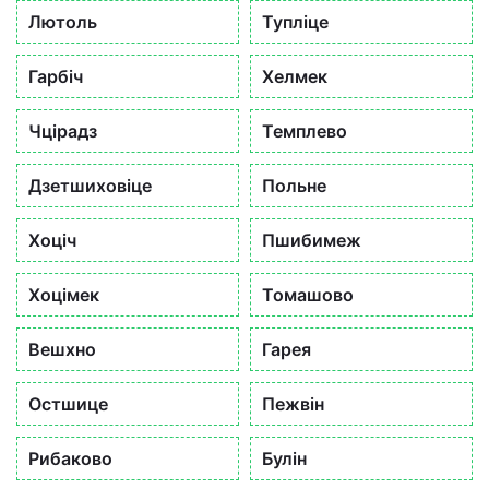
Лютоль
Тупліце
Гарбіч
Хелмек
Чцірадз
Темплево
Дзетшиховіце
Польне
Хоціч
Пшибимеж
Хоцімек
Томашово
Вешхно
Гарея
Остшице
Пежвін
Рибаково
Булін