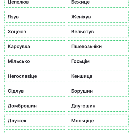
Цепелюв
Бежице
Язув
Женіхув
Хоцеюв
Вельотув
Карсувка
Пшевозьніки
Мільсько
Госьцім
Негославіце
Кеншица
Сідлув
Борушин
Домброшин
Длугошин
Длужек
Мосьціце