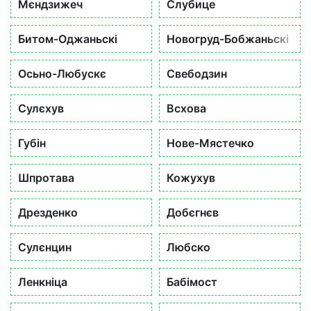
Мєндзижеч
Слубице
Битом-Оджаньскі
Новогруд-Бобжаньскі
Осьно-Любускє
Свебодзин
Сулєхув
Всхова
Губін
Нове-Мястечко
Шпротава
Кожухув
Дрезденко
Добєгнєв
Сулєнцин
Любско
Ленкніца
Бабімост