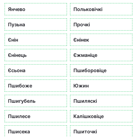
Янчево
Польковічкі
Пузьна
Прочкі
Єнін
Єнінек
Єнінець
Єжманіце
Єсьона
Пшиборовіце
Пшибоже
Южин
Пшигубель
Пшиляскі
Пшилесе
Калішковіце
Пшисека
Пшиточкі