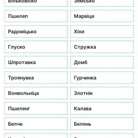
Вільковіско
Земсько
Пшилеп
Марвіце
Радоміцько
Хіхи
Глуско
Стружка
Шпротавка
Домб
Троянувка
Гурчинка
Вонвольніца
Злотнік
Пшиленг
Калава
Белче
Белень