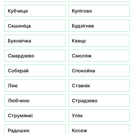
Кубчице
Кулігово
Скшиніца
Будзігнев
Буковічка
Квецє
Смардзево
Смоляж
Соберай
Спокойна
Лінє
Ставнік
Любчино
Страдзево
Струмянкі
Улім
Радошин
Косеж