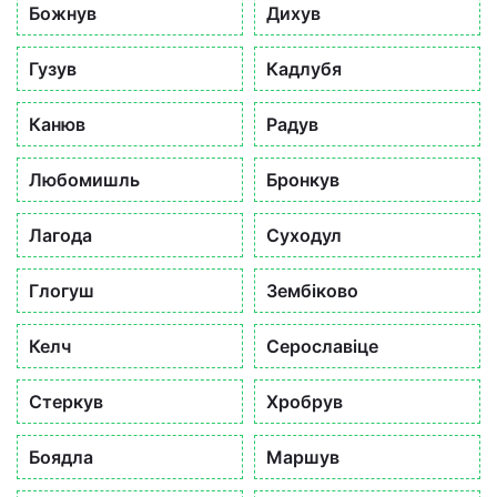
Божнув
Дихув
Гузув
Кадлубя
Канюв
Радув
Любомишль
Бронкув
Лагода
Суходул
Глогуш
Зембіково
Келч
Серославіце
Стеркув
Хробрув
Боядла
Маршув