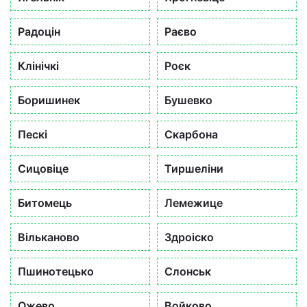
Радоцін
Раєво
Клінічкі
Роєк
Боришинек
Бушевко
Пескі
Скарбона
Сицовіце
Тиршеліни
Битомець
Лемежице
Вільканово
Здроіско
Пшинотецько
Слонськ
Ожево
Войково