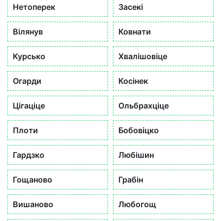
Нетоперек
Засекі
Вілянув
Ковнати
Курсько
Хвалішовіце
Огарди
Косінек
Цігаціце
Ольбрахціце
Плоти
Бобовіцко
Гардзко
Любішин
Гощаново
Грабін
Вишаново
Любогощ