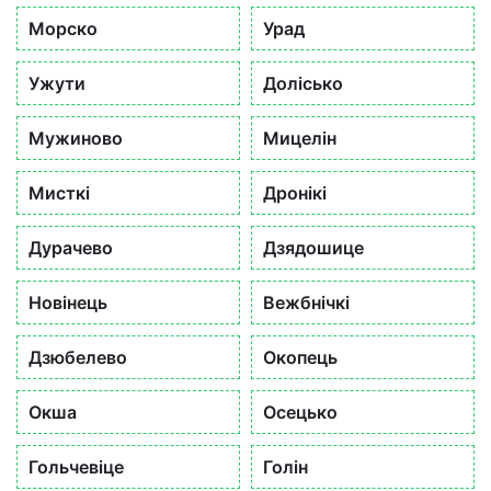
Морско
Урад
Ужути
Долісько
Мужиново
Мицелін
Мисткі
Дронікі
Дурачево
Дзядошице
Новінець
Вежбнічкі
Дзюбелево
Окопець
Окша
Осецько
Гольчевіце
Голін