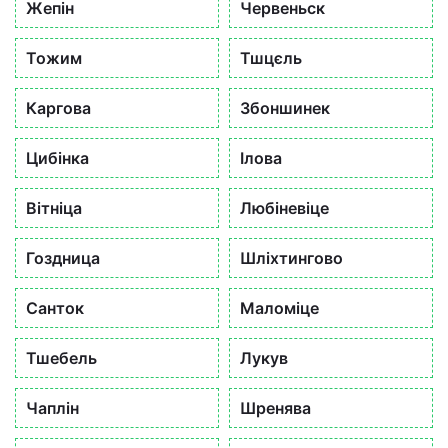
Жепін
Червеньск
Тожим
Тшцєль
Каргова
Збоншинек
Цибінка
Ілова
Вітніца
Любіневіце
Гоздница
Шліхтингово
Санток
Маломіце
Тшебель
Лукув
Чаплін
Шренява