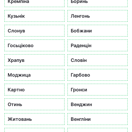
Кремпіна
Боринь
Кузьнік
Ленгонь
Слонув
Бобжани
Госьціково
Раденцін
Храпув
Словін
Моджица
Гарбово
Картно
Гронси
Отинь
Венджин
Житовань
Венгліни