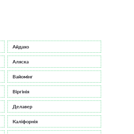
Айдахо
Аляска
Вайомінг
Віргінія
Делавер
Каліфорнія