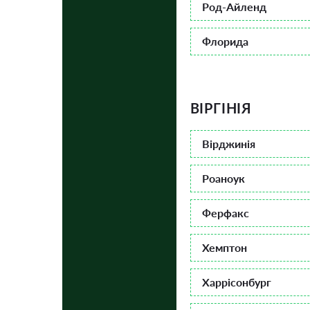
Род-Айленд
Флорида
ВІРГІНІЯ
Вірджинія
Роаноук
Ферфакс
Хемптон
Харрісонбург