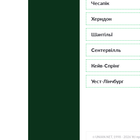
Чесапік
Херндон
Шантільї
Сентервілль
Кейв-Спрінг
Уест-Лінчбург
© UNIAN.NET, 1998 - 2026 Усі п