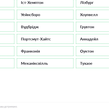
Іст-Хемптон
Лізбург
Уейнсборо
Хоупвелл
Вудбрідж
Грувтон
Портсмут-Хайтс
Аннадейл
Франконія
Оуктон
Меканіксвілль
Тухаое
рава дотримано.