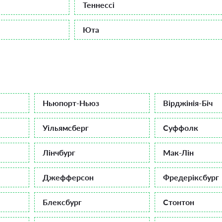
Теннессі
Юта
Ньюпорт-Ньюз
Вірджінія-Біч
Уільямсберг
Суффолк
Лінчбург
Мак-Лін
Джефферсон
Фредеріксбург
Блексбург
Стонтон