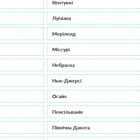
Кентуккі
Луізіана
Меріленд
Міссурі
Небраска
Нью-Джерсі
Огайо
Пенсільванія
Північна Дакота