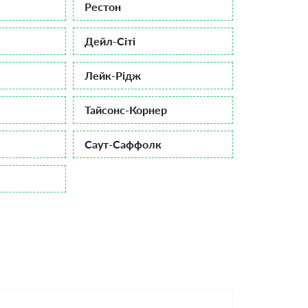
Рестон
Дейл-Сіті
Лейк-Рідж
Тайсонс-Корнер
Саут-Саффолк