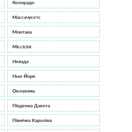
Колорадо
Массачусетс
Монтана
Міссісіпі
Невада
Нью-Йорк
Оклахома
Південна Дакота
Північна Кароліна