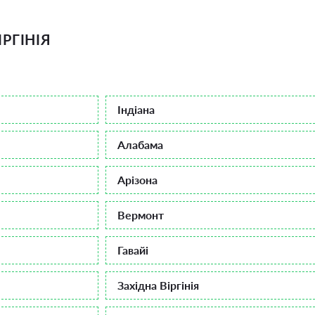
ІРГІНІЯ
Індіана
Алабама
Арізона
Вермонт
Гавайі
Західна Віргінія