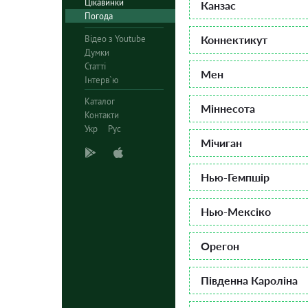
Цікавинки
Канзас
Погода
Відео з Youtube
Коннектикут
Думки
Статті
Мен
Інтерв`ю
Каталог
Міннесота
Контакти
Укр
Рус
Мічиган
Нью-Гемпшір
Нью-Мексіко
Орегон
Південна Кароліна