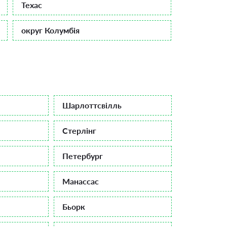
Техас
округ Колумбія
Шарлоттсвілль
Стерлінг
Петербург
Манассас
Бьорк