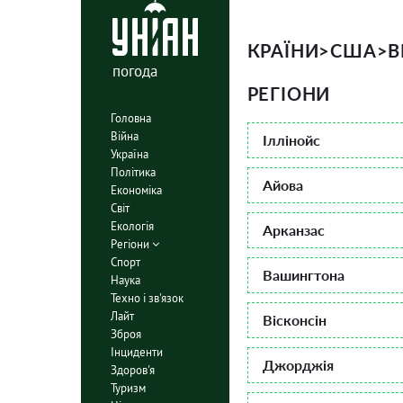
КРАЇНИ
>
США
>
В
погода
РЕГІОНИ
Головна
Війна
Іллінойс
Україна
Політика
Айова
Економіка
Світ
Екологія
Арканзас
Регіони
Спорт
Вашингтона
Наука
Техно і зв'язок
Лайт
Вісконсін
Зброя
Інциденти
Джорджія
Здоров'я
Туризм