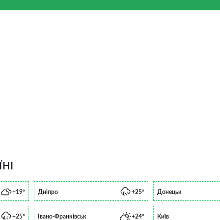
ЇНІ
+19°
Дніпро
+25°
Донецьк
+25°
Івано-Франківськ
+24°
Київ