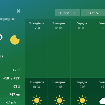
СЬОГОДНІ
ЗАВТРА
воградська
Понеділок
Вівторок
Середа
Чет
03.08
04.08
05.08
06
°
 і
+25 °
+18° / +33°
Понеділок
Вівторок
Середа
Чет
63 %
10.08
11.08
12.08
13
747 мм
4.8 м/с