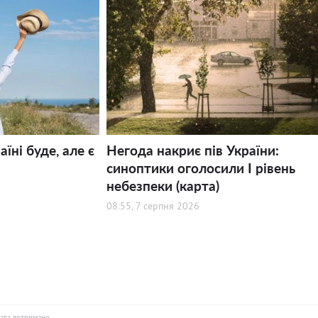
їні буде, але є
Негода накриє пів України:
синоптики оголосили І рівень
небезпеки (карта)
08:55, 7 серпня 2026
рава дотримано.