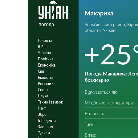
Макариха
погода
Знам'янський район, Кіро
область, Україна
+25
Головна
Війна
Україна
Політика
Економіка
Світ
Погода Макариха
: Ясно
Екологія
безхмарно
Регіони
Спорт
Відчувається як:
Наука
Техно і зв'язок
Мін./mакс. температура:
Лайт
Вологість:
Зброя
Інциденти
Тиск:
Здоров'я
Туризм
Вітер: