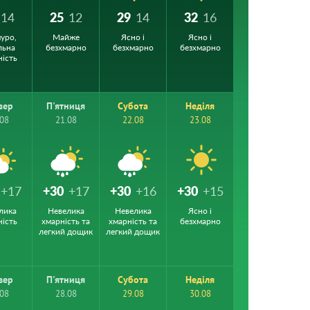
14
25
12
29
14
32
16
уро,
Майже
Ясно і
Ясно і
льна
безхмарно
безхмарно
безхмарно
ність
вер
П'ятниця
Субота
Неділя
.08
21.08
22.08
23.08
+17
+30
+17
+30
+16
+30
+15
лика
Невелика
Невелика
Ясно і
ність
хмарність та
хмарність та
безхмарно
легкий дощик
легкий дощик
вер
П'ятниця
Субота
Неділя
.08
28.08
29.08
30.08