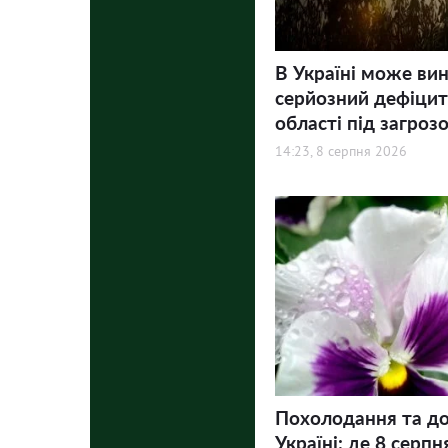
В Україні може ви
серйозний дефіцит 
області під загроз
14:23, 8 серпня 2026
Похолодання та до
Україні: де 8 серпн