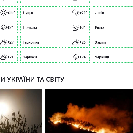
+35°
Луцьк
+25°
Львів
+24°
Полтава
+31°
Рівне
+29°
Тернопіль
+25°
Харків
+21°
Черкаси
+24°
Чернівці
 УКРАЇНИ ТА СВІТУ