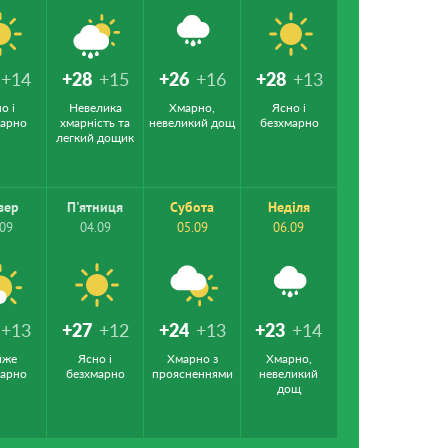
+14
+28
+15
+26
+16
+28
+13
о і
Невелика
Хмарно,
Ясно і
марно
хмарність та
невеликий дощ
безхмарно
легкий дощик
вер
П'ятниця
Субота
Неділя
.09
04.09
05.09
06.09
+13
+27
+12
+24
+13
+23
+14
йже
Ясно і
Хмарно з
Хмарно,
марно
безхмарно
проясненнями
невеликий
дощ