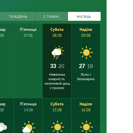
ТИЖДЕНЬ
2 ТИЖНІ
МІСЯЦЬ
вер
П'ятниця
Субота
Неділя
.08
07.08
08.08
09.08
33
20
27
18
Невелика
Ясно і
хмарність,
безхмарно
можливий дощ
з грозою
вер
П'ятниця
Субота
Неділя
.08
14.08
15.08
16.08