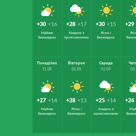
+30
+16
+28
+17
+30
+15
+29
Майже
Хмарно з
Ясно і
Ясн
безхмарно
проясненнями
безхмарно
безх
Понеділок
Вівторок
Середа
Чет
31.08
01.09
02.09
03
+27
+14
+28
+13
+25
+14
+26
Майже
Ясно і
Хмарно з
Ма
безхмарно
безхмарно
проясненнями
безх