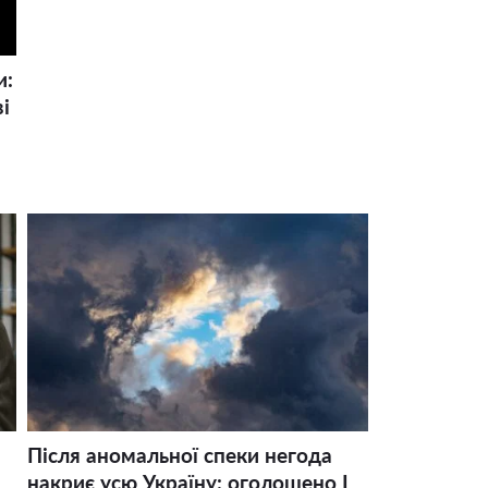
и:
і
Після аномальної спеки негода
накриє усю Україну: оголошено І