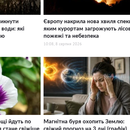
никнути
Європу накрила нова хвиля спек
води: які
яким курортам загрожують лісов
ою
пожежі та небезпека
10:08, 8 серпня 2026
щі йдуть по
Магнітна буря охопить Землю:
я стане свіжіше
свіжий прогноз на 3 дні (графік)