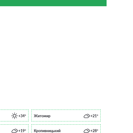
+34°
Житомир
+21°
+19°
Кропивницький
+28°