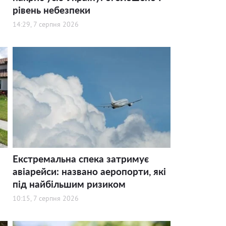
рівень небезпеки
14:29, 7 серпня 2026
Екстремальна спека затримує
авіарейси: названо аеропорти, які
під найбільшим ризиком
10:15, 7 серпня 2026