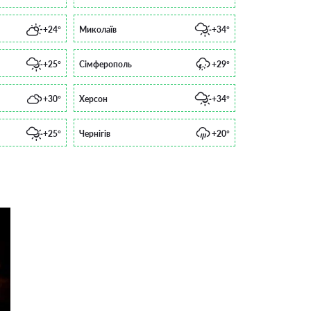
+24°
Миколаїв
+34°
+25°
Сімферополь
+29°
+30°
Херсон
+34°
+25°
Чернігів
+20°