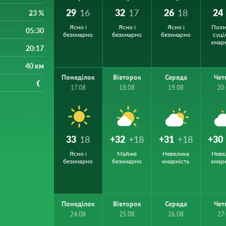
29
16
32
17
26
18
24
23 %
Ясно і
Ясно і
Ясно і
Похм
05:30
безхмарно
безхмарно
безхмарно
суці
хмар
20:17
40 км
Понеділок
Вівторок
Середа
Чет
17.08
18.08
19.08
20
33
18
+32
+18
+31
+18
+30
Ясно і
Майже
Невелика
Неве
безхмарно
безхмарно
хмарність
хмар
Понеділок
Вівторок
Середа
Чет
24.08
25.08
26.08
27