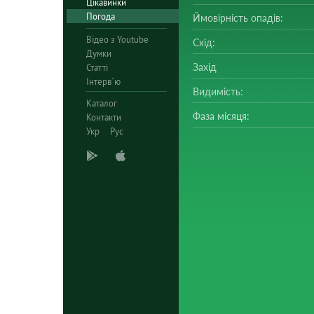
Цікавинки
Погода
Ймовірність опадів:
Відео з Youtube
Схід:
Думки
Захід
Статті
Інтерв`ю
Видимість:
Каталог
Фаза місяця:
Контакти
Укр
Рус