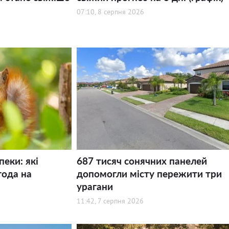
07:10, 8 серпня 2026
пеки: які
687 тисяч сонячних панелей
года на
допомогли місту пережити три
урагани
11:42, 7 серпня 2026