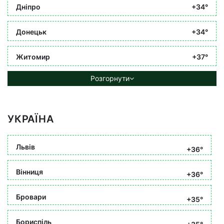
Дніпро
+34°
Донецьк
+34°
Житомир
+37°
Розгорнути
УКРАЇНА
Львів
+36°
Вінниця
+36°
Бровари
+35°
Бориспіль