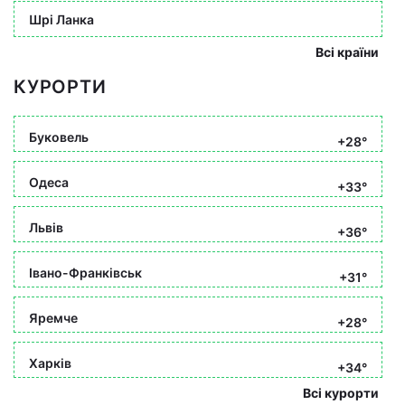
Шрі Ланка
Всі країни
КУРОРТИ
Буковель
+28°
Одеса
+33°
Львів
+36°
Івано-Франківськ
+31°
Яремче
+28°
Харків
+34°
Всі курорти