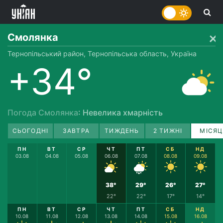
Смолянка
Тернопільський район, Тернопільська область, Україна
+34°
Погода Смолянка
: Невелика хмарність
СЬОГОДНІ
ЗАВТРА
ТИЖДЕНЬ
2 ТИЖНІ
МІСЯЦ
ПН
ВТ
СР
ЧТ
ПТ
СБ
НД
03.08
04.08
05.08
06.08
07.08
08.08
09.08
38°
29°
26°
27°
22°
22°
17°
14°
ПН
ВТ
СР
ЧТ
ПТ
СБ
НД
10.08
11.08
12.08
13.08
14.08
15.08
16.08