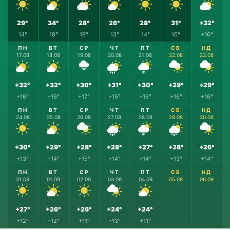
29°
34°
28°
26°
28°
31°
+32°
14°
18°
19°
13°
14°
16°
+16°
ПН
ВТ
СР
ЧТ
ПТ
СБ
НД
17.08
18.08
19.08
20.08
21.08
22.08
23.08
+32°
+32°
+30°
+31°
+30°
+29°
+29°
+16°
+16°
+17°
+15°
+16°
+16°
+16°
ПН
ВТ
СР
ЧТ
ПТ
СБ
НД
24.08
25.08
26.08
27.08
28.08
29.08
30.08
+30°
+29°
+28°
+28°
+27°
+28°
+26°
+13°
+14°
+15°
+14°
+14°
+13°
+14°
ПН
ВТ
СР
ЧТ
ПТ
СБ
НД
31.08
01.09
02.09
03.09
04.09
05.09
06.09
+27°
+26°
+26°
+24°
+24°
+12°
+12°
+11°
+13°
+11°