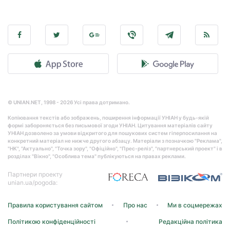
© UNIAN.NET, 1998 - 2026 Усі права дотримано.
Копіювання текстів або зображень, поширення інформації УНІАН у будь-якій
формі забороняється без письмової згоди УНІАН. Цитування матеріалів сайту
УНІАН дозволено за умови відкритого для пошукових систем гіперпосилання на
конкретний матеріал не нижче другого абзацу. Матеріали з позначкою "Реклама",
"НК", "Актуально", "Точка зору", "Офіційно", "Прес-реліз", "партнерський проект" і в
розділах "Вікно", "Особлива тема" публікуються на правах реклами.
Партнери проекту
unian.ua/pogoda:
Правила користування сайтом
Про нас
Ми в соцмережах
Політикою конфіденційності
Редакційна політика