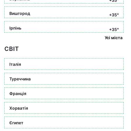
+35°
Вишгород
+35°
Ірпінь
+35°
Усі міста
СВІТ
Італія
Туреччина
Франція
Хорватія
Єгипет