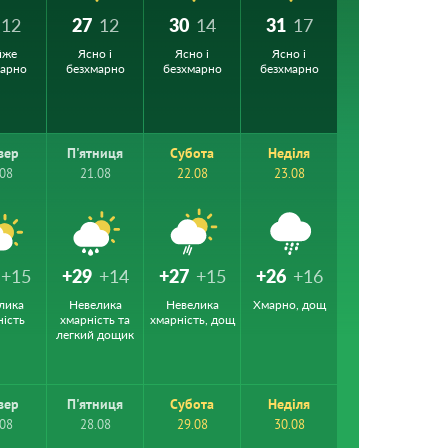
12
27
12
30
14
31
17
йже
Ясно і
Ясно і
Ясно і
марно
безхмарно
безхмарно
безхмарно
вер
П'ятниця
Субота
Неділя
.08
21.08
22.08
23.08
+15
+29
+14
+27
+15
+26
+16
лика
Невелика
Невелика
Хмарно, дощ
ність
хмарність та
хмарність, дощ
легкий дощик
вер
П'ятниця
Субота
Неділя
.08
28.08
29.08
30.08