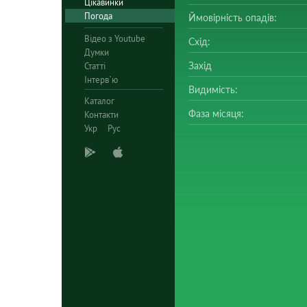
Цікавинки
Погода
Ймовірність опадів:
Відео з Youtube
Схід:
Думки
Захід
Статті
Інтерв`ю
Видимість:
Каталог
Фаза місяця:
Контакти
Укр
Рус