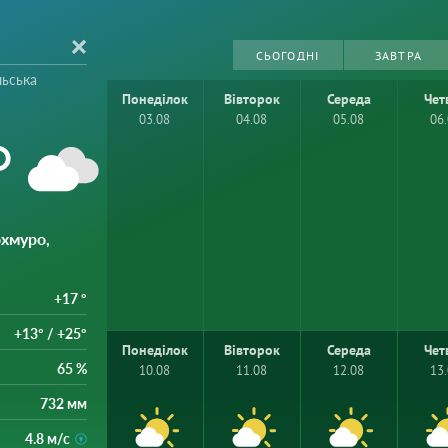
СЬОГОДНІ
ЗАВТРА
льська
Понеділок
Вівторок
Середа
Чет
03.08
04.08
05.08
06
°
охмуро,
+17 °
+13° / +25°
Понеділок
Вівторок
Середа
Чет
65 %
10.08
11.08
12.08
13
732 мм
4.8 м/с