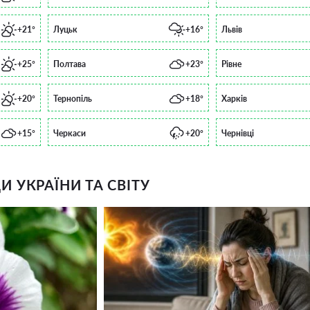
+21°
Луцьк
+16°
Львів
+25°
Полтава
+23°
Рівне
+20°
Тернопіль
+18°
Харків
+15°
Черкаси
+20°
Чернівці
 УКРАЇНИ ТА СВІТУ