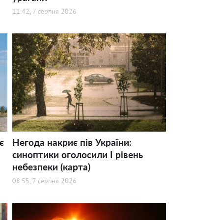
11:42, 7 серпня 2026
є
Негода накриє пів України:
синоптики оголосили І рівень
небезпеки (карта)
08:55, 7 серпня 2026