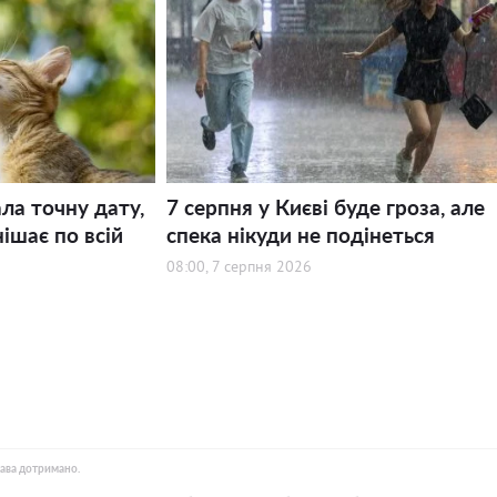
ла точну дату,
7 серпня у Києві буде гроза, але
ішає по всій
спека нікуди не подінеться
08:00, 7 серпня 2026
рава дотримано.