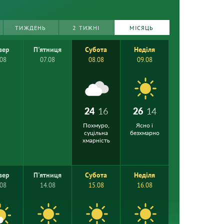
ТИЖДЕНЬ
2 ТИЖНІ
МІСЯЦЬ
вер
П'ятниця
Субота
Неділя
.08
07.08
08.08
09.08
24
16
26
14
Похмуро,
Ясно і
суцільна
безхмарно
хмарність
вер
П'ятниця
Субота
Неділя
.08
14.08
15.08
16.08