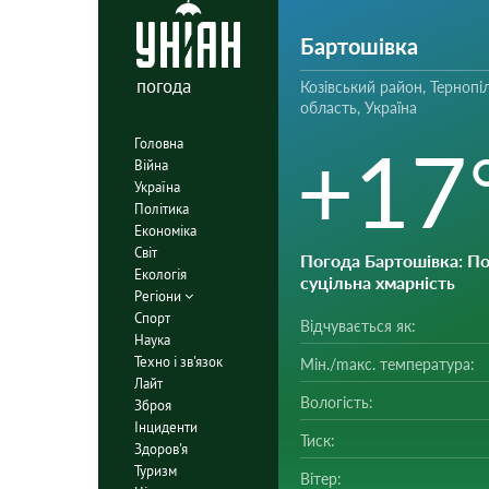
Бартошівка
погода
Козівський район, Тернопі
область, Україна
+17
Головна
Війна
Україна
Політика
Економіка
Світ
Погода Бартошівка
: П
Екологія
суцільна хмарність
Регіони
Спорт
Відчувається як:
Наука
Техно і зв'язок
Мін./mакс. температура:
Лайт
Вологість:
Зброя
Інциденти
Тиск:
Здоров'я
Туризм
Вітер: