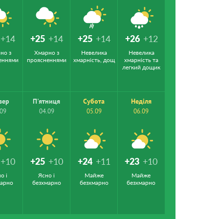
+14
+25
+14
+25
+14
+26
+12
но з
Хмарно з
Невелика
Невелика
еннями
проясненнями
хмарність, дощ
хмарність та
легкий дощик
вер
П'ятниця
Субота
Неділя
.09
04.09
05.09
06.09
+10
+25
+10
+24
+11
+23
+10
о і
Ясно і
Майже
Майже
марно
безхмарно
безхмарно
безхмарно