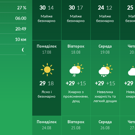
30
14
30
17
24
12
25
27 %
Майже
Майже
Майже
Ма
06:00
безхмарно
безхмарно
безхмарно
безх
20:49
10 км
Понеділок
Вівторок
Середа
Чет
17.08
18.08
19.08
20
29
18
+29
+15
+29
+15
+29
Ясно і
Хмарно з
Невелика
Неве
безхмарно
проясненнями,
хмарність та
хмар
дощ
легкий дощик
Понеділок
Вівторок
Середа
Чет
24.08
25.08
26.08
27