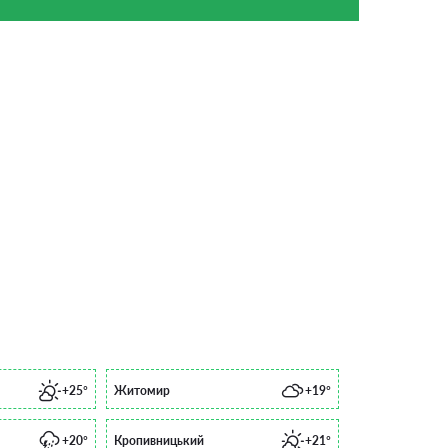
+25°
Житомир
+19°
+20°
Кропивницький
+21°