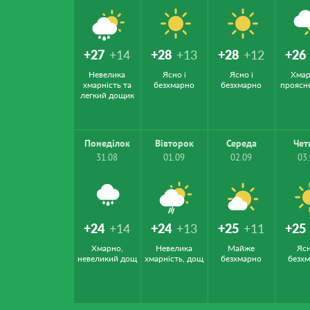
+27
+14
+28
+13
+28
+12
+26
Невелика
Ясно і
Ясно і
Хмар
хмарність та
безхмарно
безхмарно
проясн
легкий дощик
Понеділок
Вівторок
Середа
Чет
31.08
01.09
02.09
03
+24
+14
+24
+13
+25
+11
+25
Хмарно,
Невелика
Майже
Ясн
невеликий дощ
хмарність, дощ
безхмарно
безх