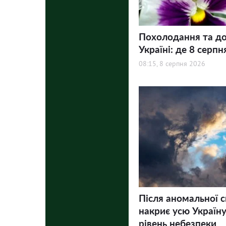
Похолодання та до
Україні: де 8 серпн
08:15, 8 серпня 2026
Після аномальної 
накриє усю Україну
рівень небезпеки