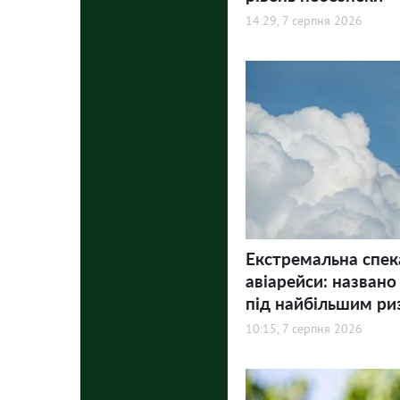
14:29, 7 серпня 2026
Екстремальна спек
авіарейси: названо
під найбільшим ри
10:15, 7 серпня 2026