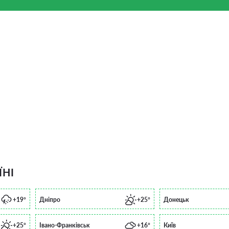
ЇНІ
+19°
Дніпро
+25°
Донецьк
+25°
Івано-Франківськ
+16°
Київ