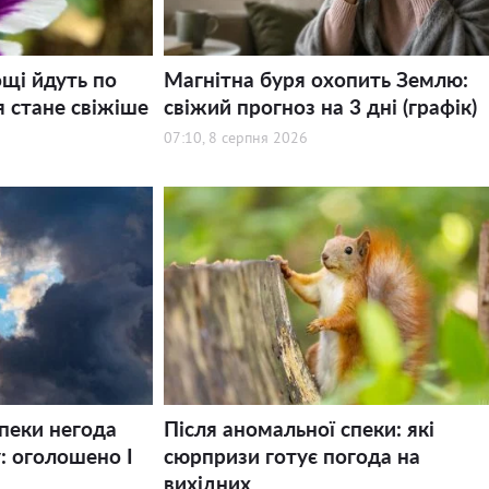
щі йдуть по
Магнітна буря охопить Землю:
я стане свіжіше
свіжий прогноз на 3 дні (графік)
07:10, 8 серпня 2026
спеки негода
Після аномальної спеки: які
: оголошено І
сюрпризи готує погода на
вихідних