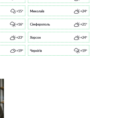
+15°
Миколаїв
+24°
+16°
Сімферополь
+21°
+23°
Херсон
+24°
+19°
Чернігів
+19°