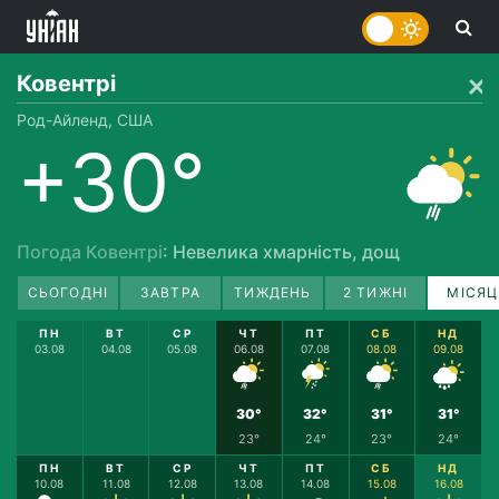
Ковентрі
Род-Айленд, США
+30°
Погода Ковентрі
: Невелика хмарність, дощ
СЬОГОДНІ
ЗАВТРА
ТИЖДЕНЬ
2 ТИЖНІ
МІСЯЦ
ПН
ВТ
СР
ЧТ
ПТ
СБ
НД
03.08
04.08
05.08
06.08
07.08
08.08
09.08
30°
32°
31°
31°
23°
24°
23°
24°
ПН
ВТ
СР
ЧТ
ПТ
СБ
НД
10.08
11.08
12.08
13.08
14.08
15.08
16.08