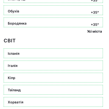
+35°
Обухів
+35°
Бородянка
+35°
Усі міста
СВІТ
Іспанія
Італія
Кіпр
Таїланд
Хорватія