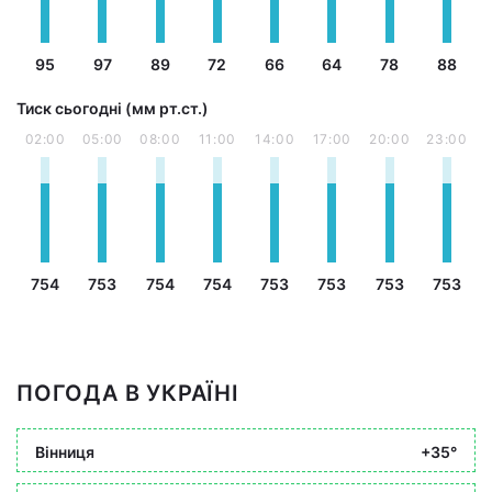
95
97
89
72
66
64
78
88
Тиск сьогодні (мм рт.ст.)
02:00
05:00
08:00
11:00
14:00
17:00
20:00
23:00
754
753
754
754
753
753
753
753
ПОГОДА В УКРАЇНІ
Вінниця
+35°