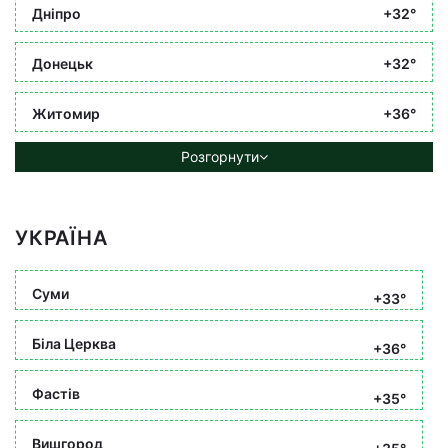
Дніпро
+32°
Донецьк
+32°
Житомир
+36°
Розгорнути
УКРАЇНА
Суми
+33°
Біла Церква
+36°
Фастів
+35°
Вишгород