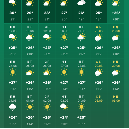
30°
29°
28°
27°
26°
25°
+26°
21°
22°
21°
20°
19°
18°
+16°
ПН
ВТ
СР
ЧТ
ПТ
СБ
НД
17.08
18.08
19.08
20.08
21.08
22.08
23.08
+25°
+26°
+25°
+27°
+25°
+26°
+26°
+16°
+16°
+17°
+15°
+17°
+15°
+16°
ПН
ВТ
СР
ЧТ
ПТ
СБ
НД
24.08
25.08
26.08
27.08
28.08
29.08
30.08
+27°
+26°
+26°
+27°
+27°
+26°
+26°
+14°
+15°
+15°
+14°
+14°
+15°
+14°
ПН
ВТ
СР
ЧТ
ПТ
СБ
НД
31.08
01.09
02.09
03.09
04.09
05.09
06.09
+24°
+26°
+26°
+24°
+25°
+16°
+13°
+13°
+15°
+13°