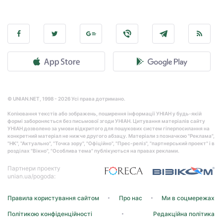
© UNIAN.NET, 1998 - 2026 Усі права дотримано.
Копіювання текстів або зображень, поширення інформації УНІАН у будь-якій
формі забороняється без письмової згоди УНІАН. Цитування матеріалів сайту
УНІАН дозволено за умови відкритого для пошукових систем гіперпосилання на
конкретний матеріал не нижче другого абзацу. Матеріали з позначкою "Реклама",
"НК", "Актуально", "Точка зору", "Офіційно", "Прес-реліз", "партнерський проект" і в
розділах "Вікно", "Особлива тема" публікуються на правах реклами.
Партнери проекту
unian.ua/pogoda:
Правила користування сайтом
Про нас
Ми в соцмережах
Політикою конфіденційності
Редакційна політика