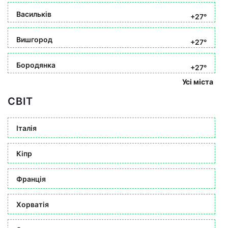
Васильків
+27°
Вишгород
+27°
Бородянка
+27°
Усі міста
СВІТ
Італія
Кіпр
Франція
Хорватія