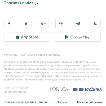
Прогноз на місяць
© UNIAN.NET, 1998 - 2026 Усі права дотримано.
Копіювання текстів або зображень, поширення інформації УНІАН у будь-якій
формі забороняється без письмової згоди УНІАН. Цитування матеріалів сайту
УНІАН дозволено за умови відкритого для пошукових систем гіперпосилання на
конкретний матеріал не нижче другого абзацу. Матеріали з позначкою "Реклама",
"НК", "Актуально", "Точка зору", "Офіційно", "Прес-реліз", "партнерський проект" і в
розділах "Вікно", "Особлива тема" публікуються на правах реклами.
Партнери проекту
unian.ua/pogoda:
Правила користування сайтом
Про нас
Ми в соцмережах