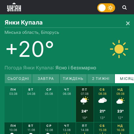
Янки Купала
Мінська область, Білорусь
+20°
Погода Янки Купала
: Ясно і безхмарно
СЬОГОДНІ
ЗАВТРА
ТИЖДЕНЬ
2 ТИЖНІ
МІСЯЦ
ПН
ВТ
СР
ЧТ
ПТ
СБ
НД
03.08
04.08
05.08
06.08
07.08
08.08
09.08
24°
21°
23°
19°
13°
12°
ПН
ВТ
СР
ЧТ
ПТ
СБ
НД
10.08
11.08
12.08
13.08
14.08
15.08
16.08