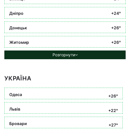
Дніпро
+24°
Донецьк
+26°
Житомир
+26°
Розгорнути
УКРАЇНА
Одеса
+26°
Львів
+22°
Бровари
+27°