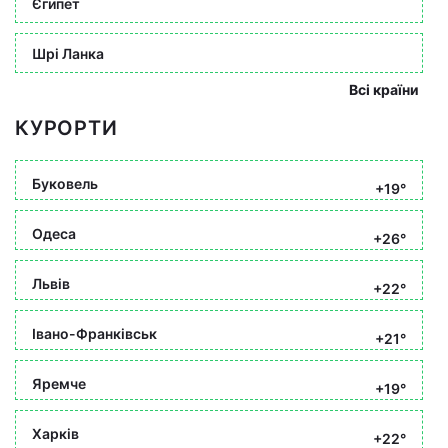
Єгипет
Шрі Ланка
Всі країни
КУРОРТИ
Буковель
+19°
Одеса
+26°
Львів
+22°
Івано-Франківськ
+21°
Яремче
+19°
Харків
+22°