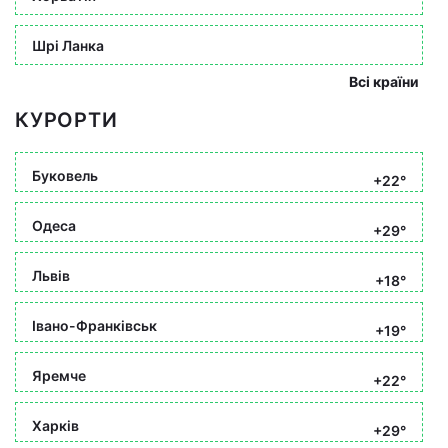
Шрі Ланка
Всі країни
КУРОРТИ
Буковель
+22°
Одеса
+29°
Львів
+18°
Івано-Франківськ
+19°
Яремче
+22°
Харків
+29°