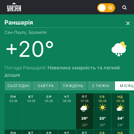
Раншарія
Сан-Паулу, Бразилія
+20°
Погода Раншарія
: Невелика хмарність та легкий
дощик
СЬОГОДНІ
ЗАВТРА
ТИЖДЕНЬ
2 ТИЖНІ
МІСЯЦ
ПН
ВТ
СР
ЧТ
ПТ
СБ
НД
03.08
04.08
05.08
06.08
07.08
08.08
09.08
26°
33°
34°
20°
20°
24°
ПН
ВТ
СР
ЧТ
ПТ
СБ
НД