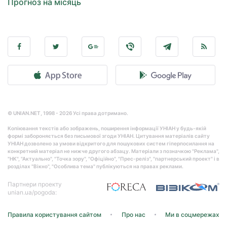
Прогноз на місяць
© UNIAN.NET, 1998 - 2026 Усі права дотримано.
Копіювання текстів або зображень, поширення інформації УНІАН у будь-якій
формі забороняється без письмової згоди УНІАН. Цитування матеріалів сайту
УНІАН дозволено за умови відкритого для пошукових систем гіперпосилання на
конкретний матеріал не нижче другого абзацу. Матеріали з позначкою "Реклама",
"НК", "Актуально", "Точка зору", "Офіційно", "Прес-реліз", "партнерський проект" і в
розділах "Вікно", "Особлива тема" публікуються на правах реклами.
Партнери проекту
unian.ua/pogoda:
Правила користування сайтом
Про нас
Ми в соцмережах