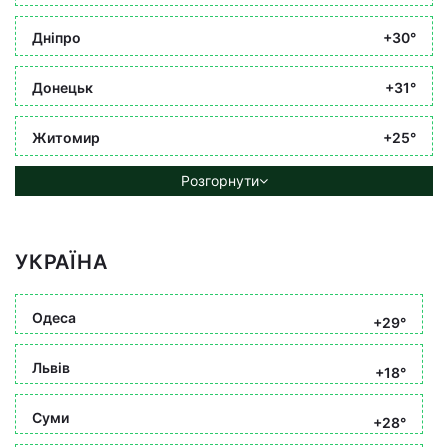
Дніпро
+30°
Донецьк
+31°
Житомир
+25°
Розгорнути
УКРАЇНА
Одеса
+29°
Львів
+18°
Суми
+28°