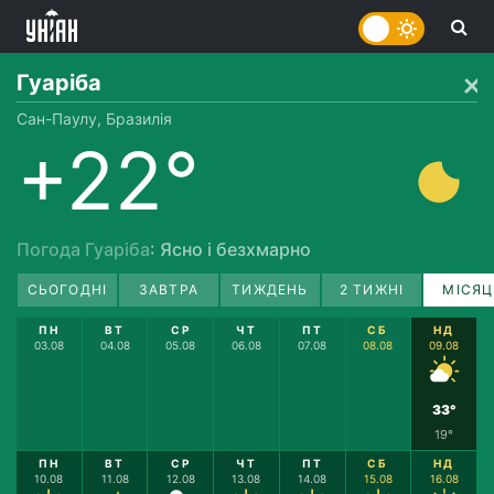
Гуаріба
Сан-Паулу, Бразилія
+22°
Погода Гуаріба
: Ясно і безхмарно
СЬОГОДНІ
ЗАВТРА
ТИЖДЕНЬ
2 ТИЖНІ
МІСЯЦ
ПН
ВТ
СР
ЧТ
ПТ
СБ
НД
03.08
04.08
05.08
06.08
07.08
08.08
09.08
33°
19°
ПН
ВТ
СР
ЧТ
ПТ
СБ
НД
10.08
11.08
12.08
13.08
14.08
15.08
16.08