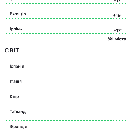
+17°
Ржищів
+19°
Ірпінь
+17°
Усі міста
СВІТ
Іспанія
Італія
Кіпр
Таїланд
Франція