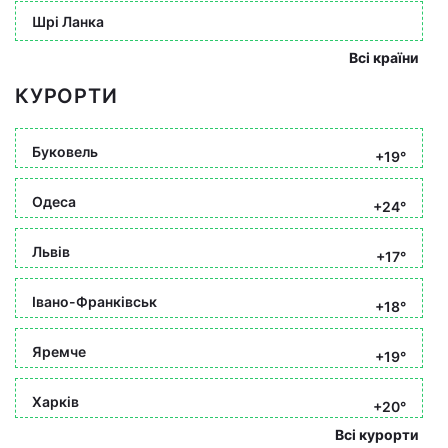
Шрі Ланка
Всі країни
КУРОРТИ
Буковель
+19°
Одеса
+24°
Львів
+17°
Івано-Франківськ
+18°
Яремче
+19°
Харків
+20°
Всі курорти