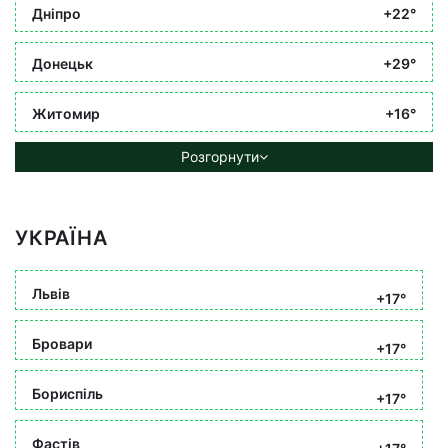
Дніпро
+22°
Донецьк
+29°
Житомир
+16°
Розгорнути
УКРАЇНА
Львів
+17°
Бровари
+17°
Бориспіль
+17°
Фастів