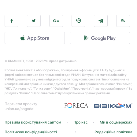
© UNIAN.NET, 1998 - 2026 Усі права дотримано.
Копіювання текстів або зображень, поширення інформації УНІАН у будь-якій
формі забороняється без письмової згоди УНІАН. Цитування матеріалів сайту
УНІАН дозволено за умови відкритого для пошукових систем гіперпосилання на
конкретний матеріал не нижче другого абзацу. Матеріали з позначкою "Реклама",
"НК", "Актуально", "Точка зору", "Офіційно", "Прес-реліз", "партнерський проект" і в
розділах "Вікно", "Особлива тема" публікуються на правах реклами.
Партнери проекту
unian.ua/pogoda:
Правила користування сайтом
Про нас
Ми в соцмережах
Політикою конфіденційності
Редакційна політика