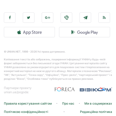
© UNIAN.NET, 1998 - 2026 Усі права дотримано.
Копіювання текстів або зображень, поширення інформації УНІАН у будь-якій
формі забороняється без письмової згоди УНІАН. Цитування матеріалів сайту
УНІАН дозволено за умови відкритого для пошукових систем гіперпосилання на
конкретний матеріал не нижче другого абзацу. Матеріали з позначкою "Реклама",
"НК", "Актуально", "Точка зору", "Офіційно", "Прес-реліз", "партнерський проект" і в
розділах "Вікно", "Особлива тема" публікуються на правах реклами.
Партнери проекту
unian.ua/pogoda:
Правила користування сайтом
Про нас
Ми в соцмережах
Політикою конфіденційності
Редакційна політика