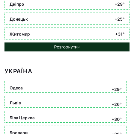
Дніпро
+29°
Донецьк
+25°
Житомир
+31°
Розгорнути
УКРАЇНА
Одеса
+29°
Львів
+26°
Біла Церква
+30°
Бровари