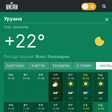
Уруана
Гояс, Бразилія
+22°
Погода Уруана
: Ясно і безхмарно
СЬОГОДНІ
ЗАВТРА
ТИЖДЕНЬ
2 ТИЖНІ
МІСЯЦ
ПН
ВТ
СР
ЧТ
ПТ
СБ
НД
03.08
04.08
05.08
06.08
07.08
08.08
09.08
34°
34°
35°
36°
17°
17°
17°
18°
ПН
ВТ
СР
ЧТ
ПТ
СБ
НД
10.08
11.08
12.08
13.08
14.08
15.08
16.08