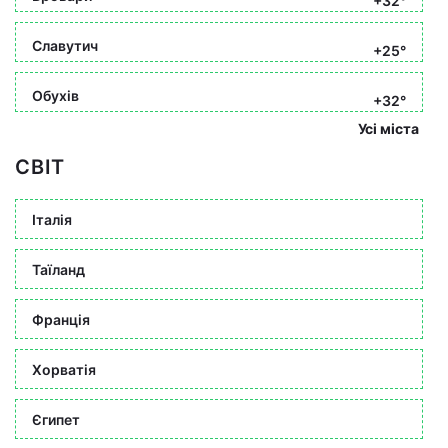
+32°
Славутич
+25°
Обухів
+32°
Усі міста
СВІТ
Італія
Таїланд
Франція
Хорватія
Єгипет