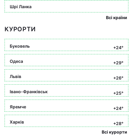
Шрі Ланка
Всі країни
КУРОРТИ
Буковель
+24°
Одеса
+29°
Львів
+26°
Івано-Франківськ
+25°
Яремче
+24°
Харків
+28°
Всі курорти