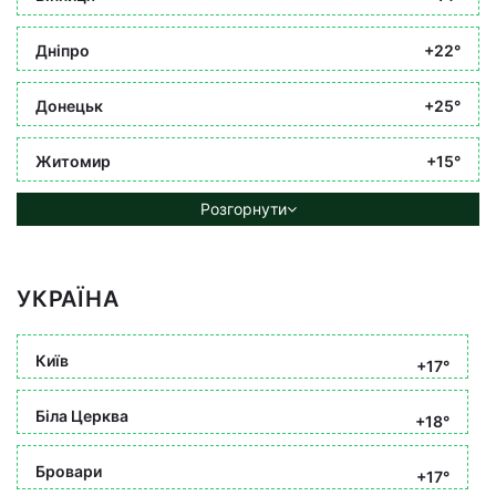
Дніпро
+22°
Донецьк
+25°
Житомир
+15°
Розгорнути
УКРАЇНА
Київ
+17°
Біла Церква
+18°
Бровари
+17°