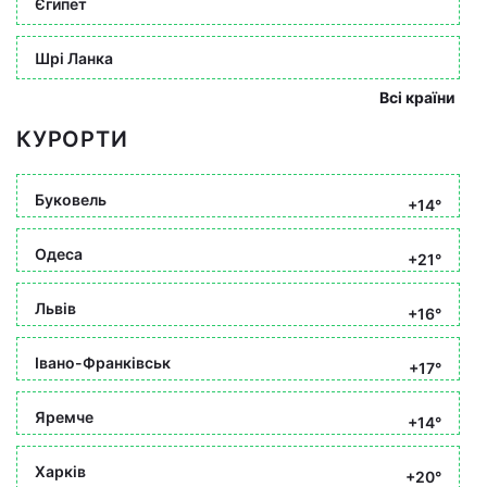
Єгипет
Шрі Ланка
Всі країни
КУРОРТИ
Буковель
+14°
Одеса
+21°
Львів
+16°
Івано-Франківськ
+17°
Яремче
+14°
Харків
+20°