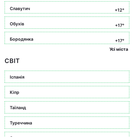
Славутич
+12°
Обухів
+17°
Бородянка
+17°
Усі міста
СВІТ
Іспанія
Кіпр
Таїланд
Туреччина