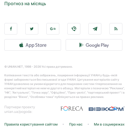
Прогноз на місяць
© UNIAN.NET, 1998 - 2026 Усі права дотримано.
Копіювання текстів або зображень, поширення інформації УНІАН у будь-якій
формі забороняється без письмової згоди УНІАН. Цитування матеріалів сайту
УНІАН дозволено за умови відкритого для пошукових систем гіперпосилання на
конкретний матеріал не нижче другого абзацу. Матеріали з позначкою "Реклама",
"НК", "Актуально", "Точка зору", "Офіційно", "Прес-реліз", "партнерський проект" і в
розділах "Вікно", "Особлива тема" публікуються на правах реклами.
Партнери проекту
unian.ua/pogoda:
Правила користування сайтом
Про нас
Ми в соцмережах