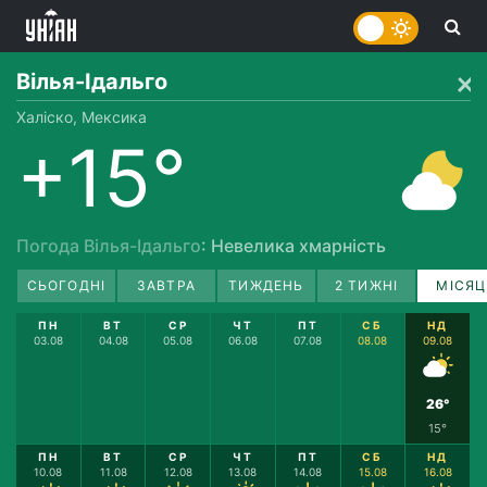
Вілья-Ідальго
Халіско, Мексика
+15°
Погода Вілья-Ідальго
: Невелика хмарність
СЬОГОДНІ
ЗАВТРА
ТИЖДЕНЬ
2 ТИЖНІ
МІСЯЦ
ПН
ВТ
СР
ЧТ
ПТ
СБ
НД
03.08
04.08
05.08
06.08
07.08
08.08
09.08
26°
15°
ПН
ВТ
СР
ЧТ
ПТ
СБ
НД
10.08
11.08
12.08
13.08
14.08
15.08
16.08