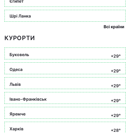
Єгипет
Шрі Ланка
Всі країни
КУРОРТИ
Буковель
+29°
Одеса
+29°
Львів
+29°
Івано-Франківськ
+29°
Яремче
+29°
Харків
+28°