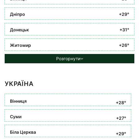
Дніпро
+29°
Донецьк
+31°
Житомир
+26°
Розгорнути
УКРАЇНА
Вінниця
+28°
Суми
+27°
Біла Церква
+29°