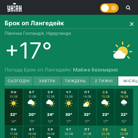
Брок оп Лангедейк
Північна Голландія, Нідерланди
+17°
Погода Брок оп Лангедейк
: Майже безхмарно
СЬОГОДНІ
ЗАВТРА
ТИЖДЕНЬ
2 ТИЖНІ
МІСЯЦ
ПН
ВТ
СР
ЧТ
ПТ
СБ
НД
10.08
11.08
12.08
13.08
14.08
15.08
16.08
22°
20°
24°
30°
32°
23°
22°
14°
11°
13°
17°
17°
17°
15°
ПН
ВТ
СР
ЧТ
ПТ
СБ
НД
17.08
18.08
19.08
20.08
21.08
22.08
23.08