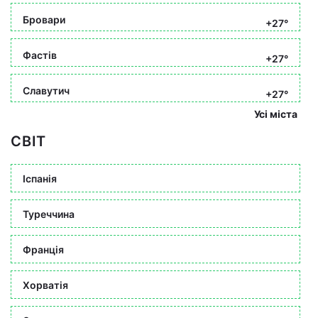
Бровари
+27°
Фастів
+27°
Славутич
+27°
Усі міста
СВІТ
Іспанія
Туреччина
Франція
Хорватія