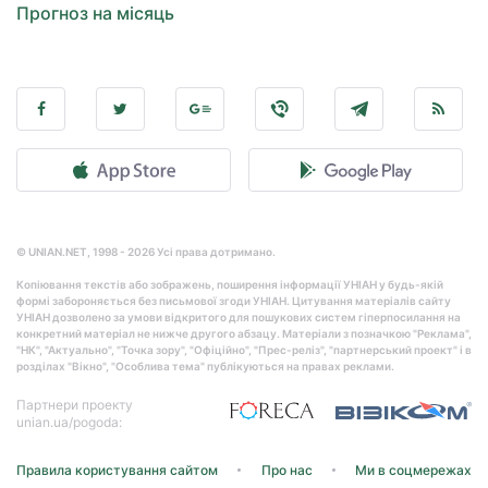
Прогноз на місяць
© UNIAN.NET, 1998 - 2026 Усі права дотримано.
Копіювання текстів або зображень, поширення інформації УНІАН у будь-якій
формі забороняється без письмової згоди УНІАН. Цитування матеріалів сайту
УНІАН дозволено за умови відкритого для пошукових систем гіперпосилання на
конкретний матеріал не нижче другого абзацу. Матеріали з позначкою "Реклама",
"НК", "Актуально", "Точка зору", "Офіційно", "Прес-реліз", "партнерський проект" і в
розділах "Вікно", "Особлива тема" публікуються на правах реклами.
Партнери проекту
unian.ua/pogoda:
Правила користування сайтом
Про нас
Ми в соцмережах