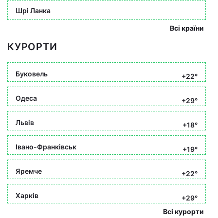
Шрі Ланка
Всі країни
КУРОРТИ
Буковель
+22°
Одеса
+29°
Львів
+18°
Івано-Франківськ
+19°
Яремче
+22°
Харків
+29°
Всі курорти