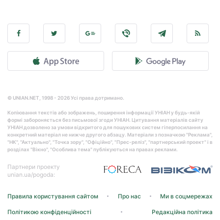
© UNIAN.NET, 1998 - 2026 Усі права дотримано.
Копіювання текстів або зображень, поширення інформації УНІАН у будь-якій
формі забороняється без письмової згоди УНІАН. Цитування матеріалів сайту
УНІАН дозволено за умови відкритого для пошукових систем гіперпосилання на
конкретний матеріал не нижче другого абзацу. Матеріали з позначкою "Реклама",
"НК", "Актуально", "Точка зору", "Офіційно", "Прес-реліз", "партнерський проект" і в
розділах "Вікно", "Особлива тема" публікуються на правах реклами.
Партнери проекту
unian.ua/pogoda:
Правила користування сайтом
Про нас
Ми в соцмережах
Політикою конфіденційності
Редакційна політика