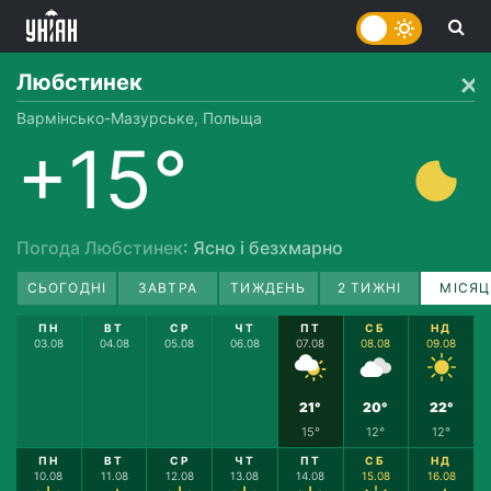
Любстинек
Вармінсько-Мазурське, Польща
+15°
Погода Любстинек
: Ясно і безхмарно
СЬОГОДНІ
ЗАВТРА
ТИЖДЕНЬ
2 ТИЖНІ
МІСЯЦ
ПН
ВТ
СР
ЧТ
ПТ
СБ
НД
03.08
04.08
05.08
06.08
07.08
08.08
09.08
21°
20°
22°
15°
12°
12°
ПН
ВТ
СР
ЧТ
ПТ
СБ
НД
10.08
11.08
12.08
13.08
14.08
15.08
16.08