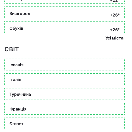
+22°
Вишгород
+26°
Обухів
+26°
Усі міста
СВІТ
Іспанія
Італія
Туреччина
Франція
Єгипет