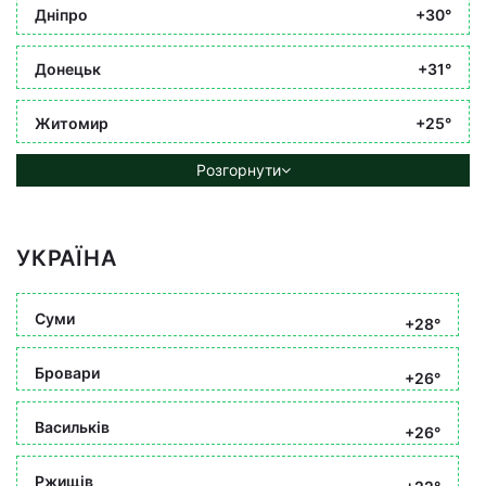
Дніпро
+30°
Донецьк
+31°
Житомир
+25°
Розгорнути
УКРАЇНА
Суми
+28°
Бровари
+26°
Васильків
+26°
Ржищів