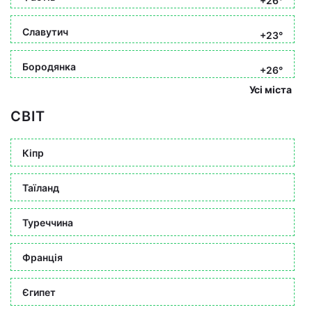
+26°
Славутич
+23°
Бородянка
+26°
Усі міста
СВІТ
Кіпр
Таїланд
Туреччина
Франція
Єгипет