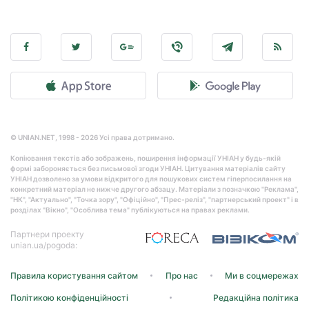
© UNIAN.NET, 1998 - 2026 Усі права дотримано.
Копіювання текстів або зображень, поширення інформації УНІАН у будь-якій
формі забороняється без письмової згоди УНІАН. Цитування матеріалів сайту
УНІАН дозволено за умови відкритого для пошукових систем гіперпосилання на
конкретний матеріал не нижче другого абзацу. Матеріали з позначкою "Реклама",
"НК", "Актуально", "Точка зору", "Офіційно", "Прес-реліз", "партнерський проект" і в
розділах "Вікно", "Особлива тема" публікуються на правах реклами.
Партнери проекту
unian.ua/pogoda:
Правила користування сайтом
Про нас
Ми в соцмережах
Політикою конфіденційності
Редакційна політика