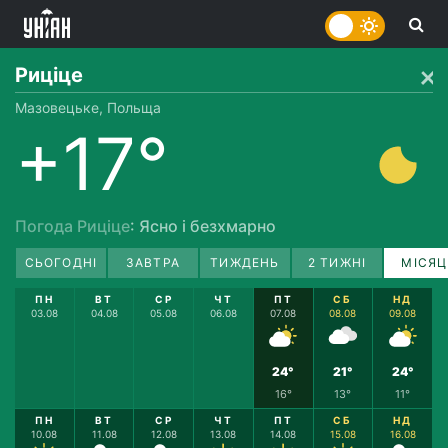
Риціце
Мазовецьке, Польща
+17°
Погода Риціце
: Ясно і безхмарно
СЬОГОДНІ
ЗАВТРА
ТИЖДЕНЬ
2 ТИЖНІ
МІСЯЦ
ПН
ВТ
СР
ЧТ
ПТ
СБ
НД
03.08
04.08
05.08
06.08
07.08
08.08
09.08
24°
21°
24°
16°
13°
11°
ПН
ВТ
СР
ЧТ
ПТ
СБ
НД
10.08
11.08
12.08
13.08
14.08
15.08
16.08