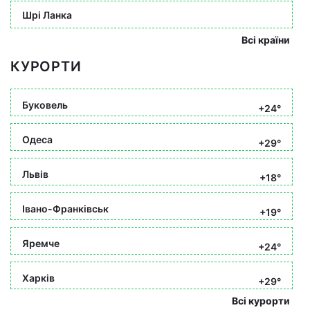
Шрі Ланка
Всі країни
КУРОРТИ
Буковель
+24°
Одеса
+29°
Львів
+18°
Івано-Франківськ
+19°
Яремче
+24°
Харків
+29°
Всі курорти