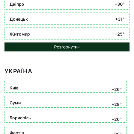
Дніпро
+30°
Донецьк
+31°
Житомир
+25°
Розгорнути
УКРАЇНА
Київ
+26°
Суми
+28°
Бориспіль
+26°
Фастів