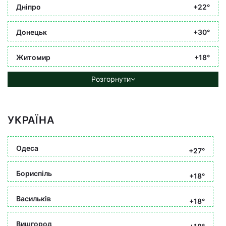
Дніпро
+22°
Донецьк
+30°
Житомир
+18°
Розгорнути
УКРАЇНА
Одеса
+27°
Бориспіль
+18°
Васильків
+18°
Вишгород