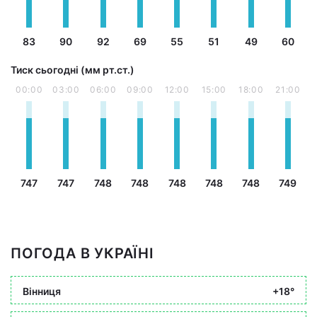
83
90
92
69
55
51
49
60
Тиск сьогодні (мм рт.ст.)
00:00
03:00
06:00
09:00
12:00
15:00
18:00
21:00
747
747
748
748
748
748
748
749
ПОГОДА В УКРАЇНІ
Вінниця
+18°