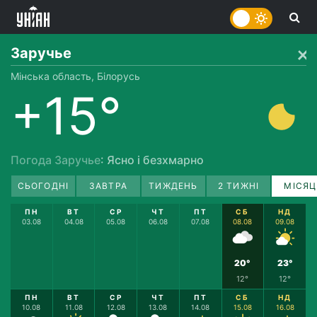
Заручье
Мінська область, Білорусь
+15°
Погода Заручье
: Ясно і безхмарно
СЬОГОДНІ
ЗАВТРА
ТИЖДЕНЬ
2 ТИЖНІ
МІСЯЦ
ПН
ВТ
СР
ЧТ
ПТ
СБ
НД
03.08
04.08
05.08
06.08
07.08
08.08
09.08
20°
23°
12°
12°
ПН
ВТ
СР
ЧТ
ПТ
СБ
НД
10.08
11.08
12.08
13.08
14.08
15.08
16.08