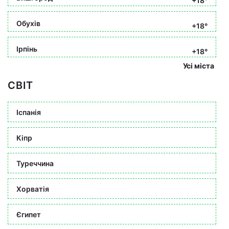
+18°
Обухів
+18°
Ірпінь
+18°
Усі міста
СВІТ
Іспанія
Кіпр
Туреччина
Хорватія
Єгипет