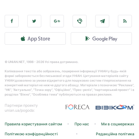
© UNIAN.NET, 1998 - 2026 Усі права дотримано.
Копіювання текстів або зображень, поширення інформації УНІАН у будь-якій
формі забороняється без письмової згоди УНІАН. Цитування матеріалів сайту
УНІАН дозволено за умови відкритого для пошукових систем гіперпосилання на
конкретний матеріал не нижче другого абзацу. Матеріали з позначкою "Реклама",
"НК", "Актуально", "Точка зору", "Офіційно", "Прес-реліз", "партнерський проект" і в
розділах "Вікно", "Особлива тема" публікуються на правах реклами.
Партнери проекту
unian.ua/pogoda:
Правила користування сайтом
Про нас
Ми в соцмережах
Політикою конфіденційності
Редакційна політика