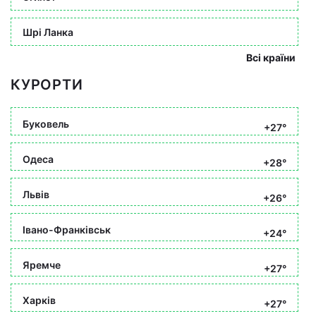
Шрі Ланка
Всі країни
КУРОРТИ
Буковель
+27°
Одеса
+28°
Львів
+26°
Івано-Франківськ
+24°
Яремче
+27°
Харків
+27°