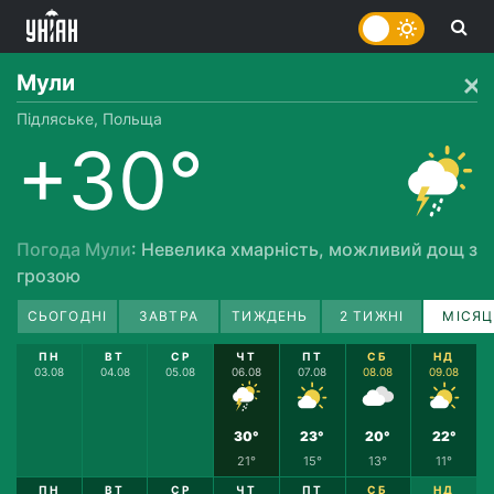
Мули
Підляське, Польща
+30°
Погода Мули
: Невелика хмарність, можливий дощ з
грозою
СЬОГОДНІ
ЗАВТРА
ТИЖДЕНЬ
2 ТИЖНІ
МІСЯЦ
ПН
ВТ
СР
ЧТ
ПТ
СБ
НД
03.08
04.08
05.08
06.08
07.08
08.08
09.08
30°
23°
20°
22°
21°
15°
13°
11°
ПН
ВТ
СР
ЧТ
ПТ
СБ
НД