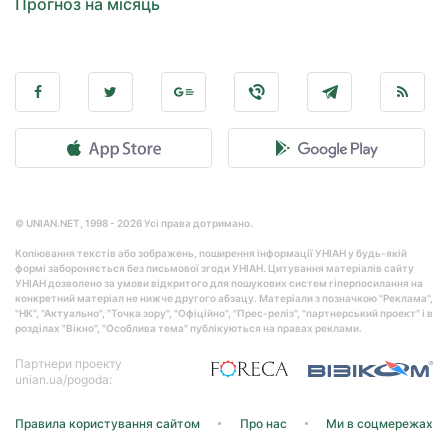
Прогноз на місяць
© UNIAN.NET, 1998 - 2026 Усі права дотримано.
Копіювання текстів або зображень, поширення інформації УНІАН у будь-якій
формі забороняється без письмової згоди УНІАН. Цитування матеріалів сайту
УНІАН дозволено за умови відкритого для пошукових систем гіперпосилання на
конкретний матеріал не нижче другого абзацу. Матеріали з позначкою "Реклама",
"НК", "Актуально", "Точка зору", "Офіційно", "Прес-реліз", "партнерський проект" і в
розділах "Вікно", "Особлива тема" публікуються на правах реклами.
Партнери проекту
unian.ua/pogoda:
Правила користування сайтом
Про нас
Ми в соцмережах