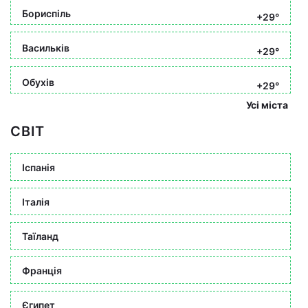
Бориспіль
+29°
Васильків
+29°
Обухів
+29°
Усі міста
СВІТ
Іспанія
Італія
Таїланд
Франція
Єгипет