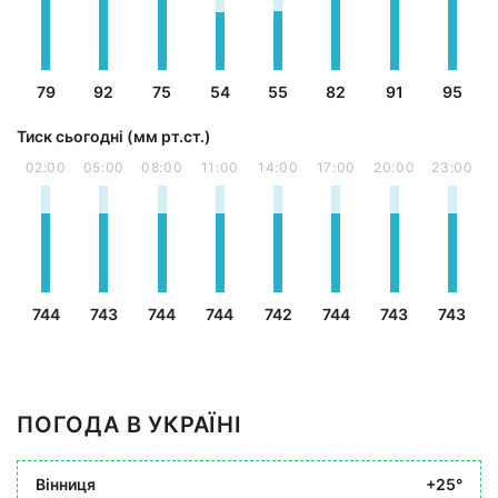
79
92
75
54
55
82
91
95
Тиск сьогодні (мм рт.ст.)
02:00
05:00
08:00
11:00
14:00
17:00
20:00
23:00
744
743
744
744
742
744
743
743
ПОГОДА В УКРАЇНІ
Вінниця
+25°