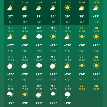
10.08
11.08
12.08
13.08
14.08
15.08
16.08
27°
25°
22°
24°
28°
28°
+27°
13°
16°
12°
11°
13°
16°
+14°
ПН
ВТ
СР
ЧТ
ПТ
СБ
НД
17.08
18.08
19.08
20.08
21.08
22.08
23.08
+27°
+26°
+25°
+27°
+26°
+26°
+26°
+15°
+15°
+16°
+13°
+13°
+13°
+12°
ПН
ВТ
СР
ЧТ
ПТ
СБ
НД
24.08
25.08
26.08
27.08
28.08
29.08
30.08
+25°
+25°
+23°
+24°
+24°
+24°
+24°
+13°
+13°
+14°
+13°
+12°
+11°
+11°
ПН
ВТ
СР
ЧТ
ПТ
СБ
НД
31.08
01.09
02.09
03.09
04.09
05.09
06.09
+22°
+23°
+22°
+20°
+20°