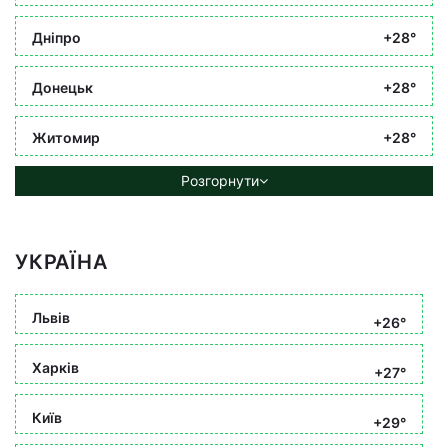
Дніпро
+28°
Донецьк
+28°
Житомир
+28°
Розгорнути
УКРАЇНА
Львів
+26°
Харків
+27°
Київ
+29°