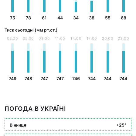
75
78
61
44
34
38
55
68
Тиск сьогодні (мм рт.ст.)
02:00
05:00
08:00
11:00
14:00
17:00
20:00
23:00
749
748
747
747
746
744
744
744
ПОГОДА В УКРАЇНІ
Вінниця
+25°