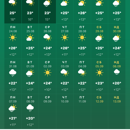
25°
23°
23°
+25°
+26°
+25°
+25°
18°
16°
15°
+13°
+13°
+13°
+13°
ПН
ВТ
СР
ЧТ
ПТ
СБ
НД
24.08
25.08
26.08
27.08
28.08
29.08
30.08
+26°
+25°
+24°
+26°
+25°
+25°
+24°
+12°
+12°
+13°
+11°
+11°
+12°
+12°
ПН
ВТ
СР
ЧТ
ПТ
СБ
НД
31.08
01.09
02.09
03.09
04.09
05.09
06.09
+22°
+24°
+24°
+22°
+22°
+23°
+20°
+13°
+11°
+10°
+12°
+12°
+10°
+12°
ПН
ВТ
СР
ЧТ
ПТ
СБ
НД
07.09
08.09
09.09
10.09
11.09
12.09
13.09
+21°
+20°
+11°
+12°