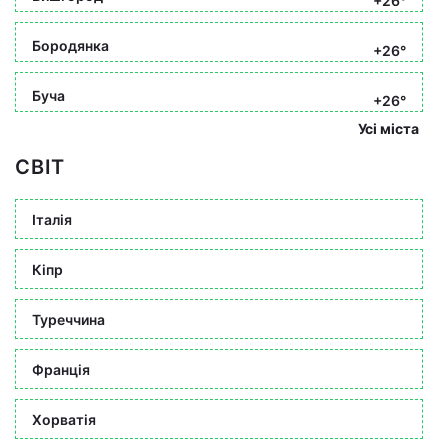
+26°
Бородянка
+26°
Буча
+26°
Усі міста
СВІТ
Італія
Кіпр
Туреччина
Франція
Хорватія