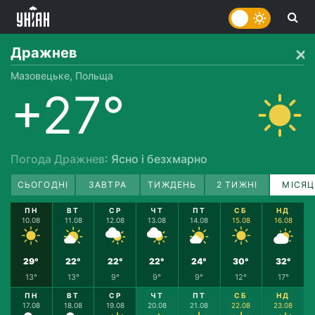
Дражнев
Мазовецьке, Польща
+27°
Погода Дражнев
: Ясно і безхмарно
СЬОГОДНІ
ЗАВТРА
ТИЖДЕНЬ
2 ТИЖНІ
МІСЯЦ
ПН
ВТ
СР
ЧТ
ПТ
СБ
НД
10.08
11.08
12.08
13.08
14.08
15.08
16.08
29°
22°
22°
22°
24°
30°
32°
13°
13°
9°
9°
9°
12°
17°
ПН
ВТ
СР
ЧТ
ПТ
СБ
НД
17.08
18.08
19.08
20.08
21.08
22.08
23.08