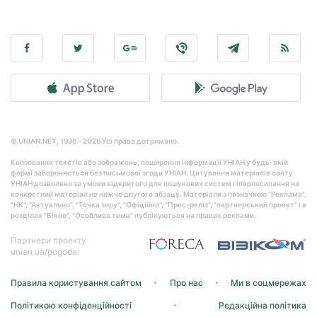
© UNIAN.NET, 1998 - 2026 Усі права дотримано.
Копіювання текстів або зображень, поширення інформації УНІАН у будь-якій
формі забороняється без письмової згоди УНІАН. Цитування матеріалів сайту
УНІАН дозволено за умови відкритого для пошукових систем гіперпосилання на
конкретний матеріал не нижче другого абзацу. Матеріали з позначкою "Реклама",
"НК", "Актуально", "Точка зору", "Офіційно", "Прес-реліз", "партнерський проект" і в
розділах "Вікно", "Особлива тема" публікуються на правах реклами.
Партнери проекту
unian.ua/pogoda:
Правила користування сайтом
Про нас
Ми в соцмережах
Політикою конфіденційності
Редакційна політика