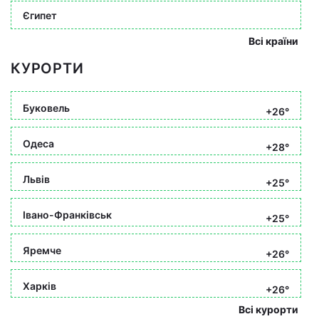
Єгипет
Всі країни
КУРОРТИ
Буковель
+26°
Одеса
+28°
Львів
+25°
Івано-Франківськ
+25°
Яремче
+26°
Харків
+26°
Всі курорти