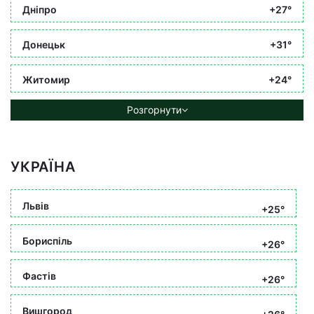
Дніпро
+27°
Донецьк
+31°
Житомир
+24°
Розгорнути
УКРАЇНА
Львів
+25°
Бориспіль
+26°
Фастів
+26°
Вишгород