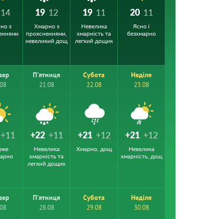
14
19
12
19
11
20
11
но з
Хмарно з
Невелика
Ясно і
еннями
проясненнями,
хмарність та
безхмарно
невеликий дощ
легкий дощик
вер
П'ятниця
Субота
Неділя
.08
21.08
22.08
23.08
+11
+22
+11
+21
+12
+21
+12
йже
Невелика
Хмарно, дощ
Невелика
марно
хмарність та
хмарність, дощ
легкий дощик
вер
П'ятниця
Субота
Неділя
.08
28.08
29.08
30.08