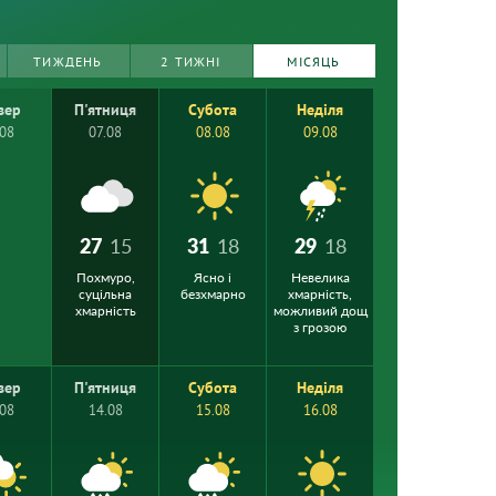
ТИЖДЕНЬ
2 ТИЖНІ
МІСЯЦЬ
вер
П'ятниця
Субота
Неділя
.08
07.08
08.08
09.08
27
15
31
18
29
18
Похмуро,
Ясно і
Невелика
суцільна
безхмарно
хмарність,
хмарність
можливий дощ
з грозою
вер
П'ятниця
Субота
Неділя
.08
14.08
15.08
16.08