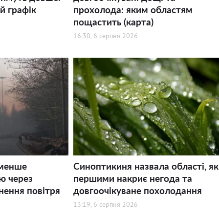
й графік
прохолода: яким областям
пощастить (карта)
16:30, 6 серпня 2026
 менше
Синоптикиня назвала області, як
ю через
першими накриє негода та
нення повітря
довгоочікуване похолодання
13:19, 6 серпня 2026