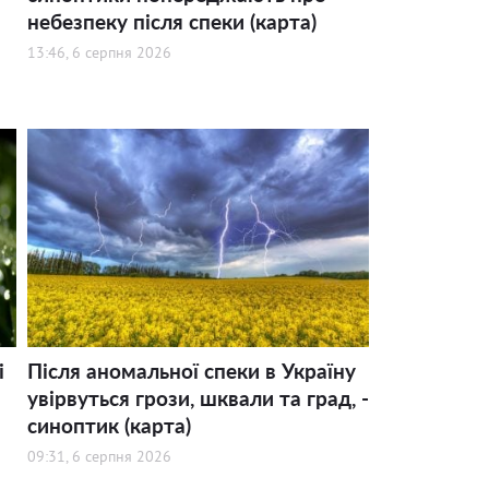
небезпеку після спеки (карта)
13:46, 6 серпня 2026
і
Після аномальної спеки в Україну
увірвуться грози, шквали та град, -
синоптик (карта)
09:31, 6 серпня 2026