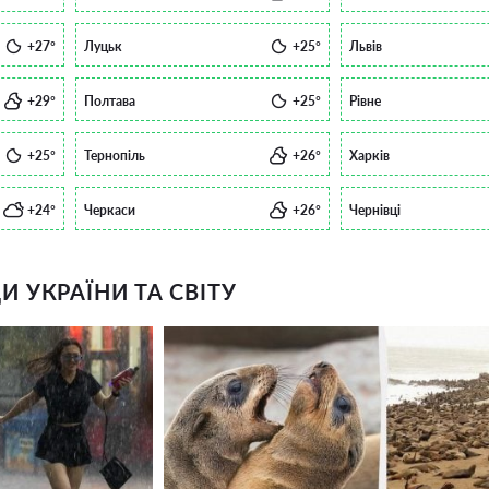
+27°
Луцьк
+25°
Львів
+29°
Полтава
+25°
Рівне
+25°
Тернопіль
+26°
Харків
+24°
Черкаси
+26°
Чернівці
 УКРАЇНИ ТА СВІТУ