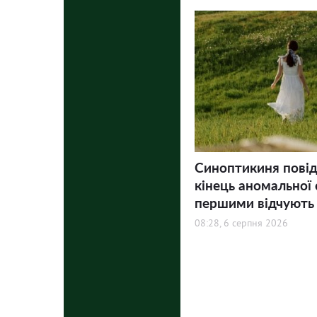
Синоптикиня пові
кінець аномальної 
першими відчують
08:28, 6 серпня 2026