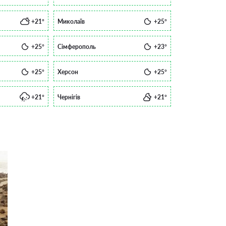
+21°
Миколаїв
+25°
+25°
Сімферополь
+23°
+25°
Херсон
+25°
+21°
Чернігів
+21°