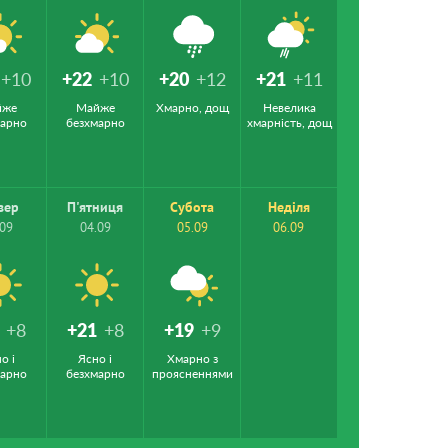
+10
+22
+10
+20
+12
+21
+11
йже
Майже
Хмарно, дощ
Невелика
марно
безхмарно
хмарність, дощ
вер
П'ятниця
Субота
Неділя
.09
04.09
05.09
06.09
+8
+21
+8
+19
+9
о і
Ясно і
Хмарно з
марно
безхмарно
проясненнями