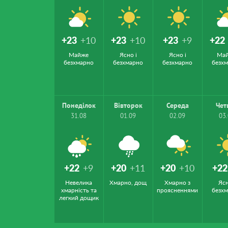
+23
+10
+23
+10
+23
+9
+22
Майже
Ясно і
Ясно і
Ма
безхмарно
безхмарно
безхмарно
безх
Понеділок
Вівторок
Середа
Чет
31.08
01.09
02.09
03
+22
+9
+20
+11
+20
+10
+22
Невелика
Хмарно, дощ
Хмарно з
Ясн
хмарність та
проясненнями
безх
легкий дощик