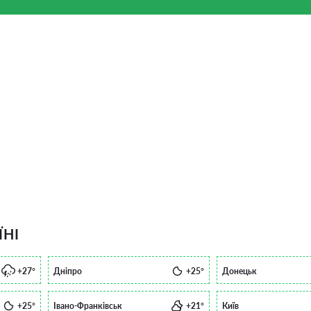
ЇНІ
+27°
Дніпро
+25°
Донецьк
+25°
Івано-Франківськ
+21°
Київ