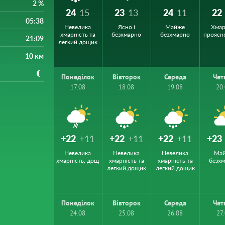
2 %
24
15
23
13
24
11
22
05:38
Невелика
Ясно і
Майже
Хмар
хмарність та
безхмарно
безхмарно
проясн
21:09
легкий дощик
10 км
Понеділок
Вівторок
Середа
Чет
17.08
18.08
19.08
20
+22
+11
+22
+11
+22
+11
+23
Невелика
Невелика
Невелика
Ма
хмарність, дощ
хмарність та
хмарність та
безх
легкий дощик
легкий дощик
Понеділок
Вівторок
Середа
Чет
24.08
25.08
26.08
27