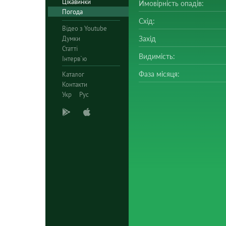
Цікавинки
Ймовірність опадів:
Погода
Схід:
Відео з Youtube
Думки
Захід
Статті
Видимість:
Інтерв`ю
Фаза місяця:
Каталог
Контакти
Укр
Рус