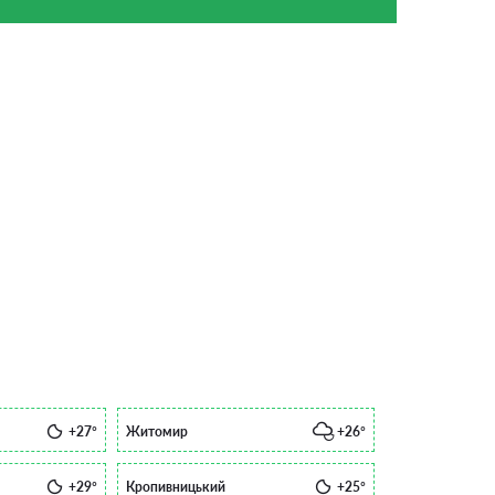
+27°
Житомир
+26°
+29°
Кропивницький
+25°