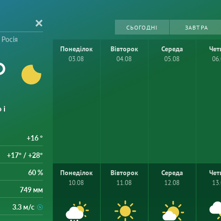
СЬОГОДНІ
ЗАВТРА
 Росія
Понеділок
Вівторок
Середа
Чет
°
03.08
04.08
05.08
06
 і
+16 °
+17° / +28°
60 %
Понеділок
Вівторок
Середа
Чет
10.08
11.08
12.08
13
749 мм
3.3 м/с