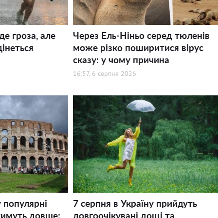
де гроза, але
Через Ель-Ніньо серед тюленів
дінеться
може різко поширитися вірус
сказу: у чому причина
16:57, 6 серпня 2026
у популярні
7 серпня в Україну прийдуть
тимуть довше:
довгоочікувані дощі та