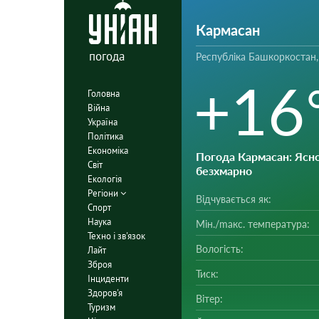
Кармасан
погода
Республіка Башкоркостан,
+16
Головна
Війна
Україна
Політика
Економіка
Погода Кармасан
: Ясно
Світ
безхмарно
Екологія
Регіони
Відчувається як:
Спорт
Наука
Мін./mакс. температура:
Техно і зв'язок
Вологість:
Лайт
Зброя
Тиск:
Інциденти
Здоров'я
Вітер:
Туризм