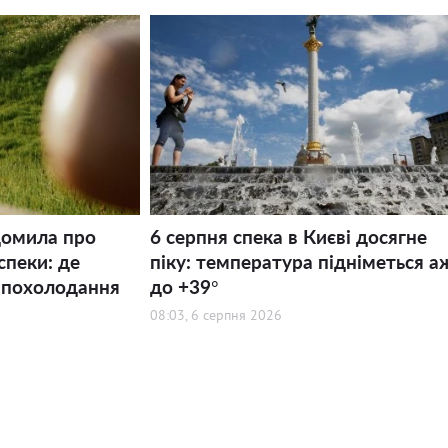
домила про
6 серпня спека в Києві досягне
спеки: де
піку: температура підніметься а
 похолодання
до +39°
08:03, 6 серпня 2026