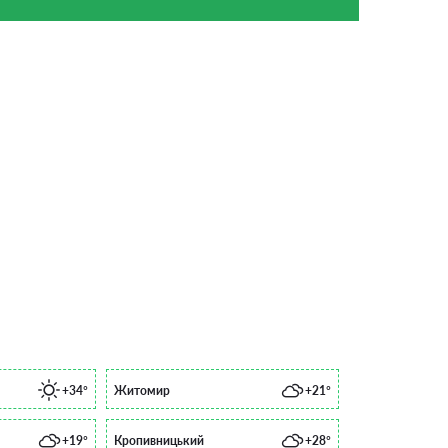
+34°
Житомир
+21°
+19°
Кропивницький
+28°