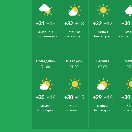
+31
+19
+32
+18
+32
+17
+30
Хмарно з
Майже
Ясно і
Неве
проясненнями
безхмарно
безхмарно
хмарніс
Понеділок
Вівторок
Середа
Чет
31.08
01.09
02.09
03
+30
+16
+30
+15
+29
+16
+30
Майже
Ясно і
Майже
Ясн
безхмарно
безхмарно
безхмарно
безх