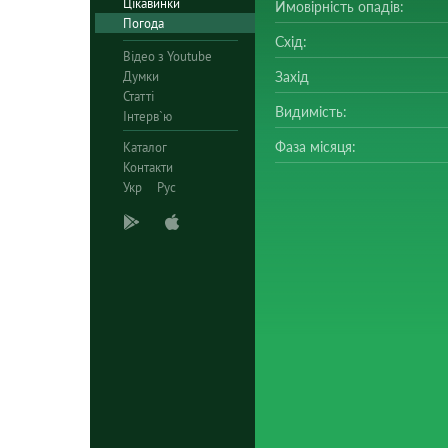
Цікавинки
Ймовірність опадів:
Погода
Схід:
Відео з Youtube
Думки
Захід
Статті
Видимість:
Інтерв`ю
Фаза місяця:
Каталог
Контакти
Укр
Рус