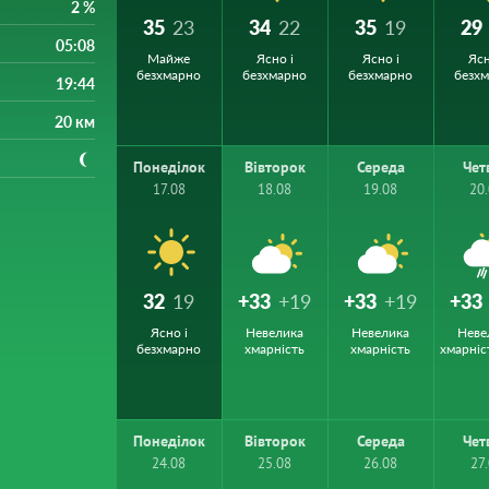
2 %
35
23
34
22
35
19
29
05:08
Майже
Ясно і
Ясно і
Ясн
безхмарно
безхмарно
безхмарно
безх
19:44
20 км
Понеділок
Вівторок
Середа
Чет
17.08
18.08
19.08
20
32
19
+33
+19
+33
+19
+33
Ясно і
Невелика
Невелика
Неве
безхмарно
хмарність
хмарність
хмарніс
Понеділок
Вівторок
Середа
Чет
24.08
25.08
26.08
27