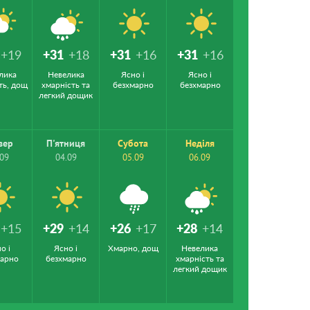
+19
+31
+18
+31
+16
+31
+16
лика
Невелика
Ясно і
Ясно і
ть, дощ
хмарність та
безхмарно
безхмарно
легкий дощик
вер
П'ятниця
Субота
Неділя
.09
04.09
05.09
06.09
+15
+29
+14
+26
+17
+28
+14
о і
Ясно і
Хмарно, дощ
Невелика
марно
безхмарно
хмарність та
легкий дощик