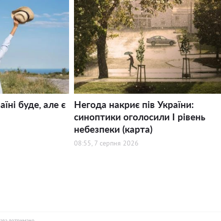
їні буде, але є
Негода накриє пів України:
синоптики оголосили І рівень
небезпеки (карта)
08:55, 7 серпня 2026
рава дотримано.