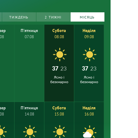
ТИЖДЕНЬ
2 ТИЖНІ
МІСЯЦЬ
вер
П'ятниця
Субота
Неділя
.08
07.08
08.08
09.08
37
23
37
23
Ясно і
Ясно і
безхмарно
безхмарно
вер
П'ятниця
Субота
Неділя
.08
14.08
15.08
16.08