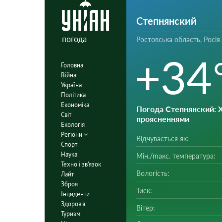
Степнянский
погода
Ростовська область, Росія
+34
Головна
Війна
Україна
Політика
Економіка
Погода Степнянский
: 
Світ
проясненнями
Екологія
Регіони
Відчувається як:
Спорт
Наука
Мін./mакс. температура:
Техно і зв'язок
Вологість:
Лайт
Зброя
Тиск:
Інциденти
Здоров'я
Вітер:
Туризм