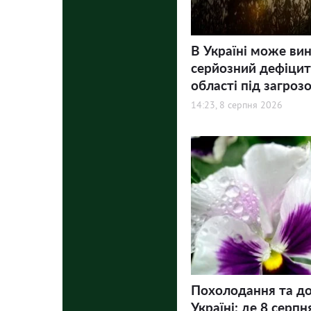
В Україні може ви
серйозний дефіцит 
області під загроз
14:23, 8 серпня 2026
Похолодання та до
Україні: де 8 серпн