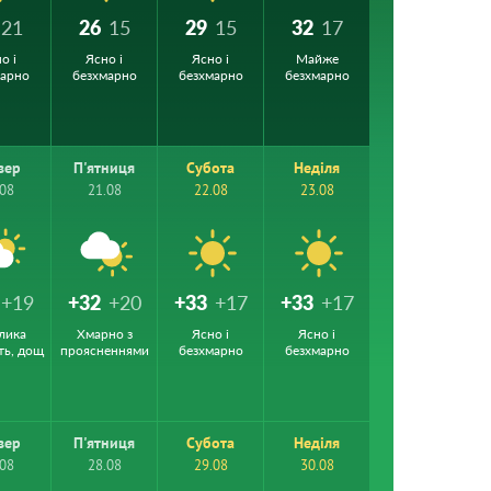
21
26
15
29
15
32
17
о і
Ясно і
Ясно і
Майже
марно
безхмарно
безхмарно
безхмарно
вер
П'ятниця
Субота
Неділя
.08
21.08
22.08
23.08
+19
+32
+20
+33
+17
+33
+17
лика
Хмарно з
Ясно і
Ясно і
ть, дощ
проясненнями
безхмарно
безхмарно
вер
П'ятниця
Субота
Неділя
.08
28.08
29.08
30.08