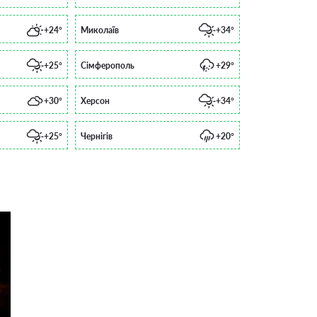
+24°
Миколаїв
+34°
+25°
Сімферополь
+29°
+30°
Херсон
+34°
+25°
Чернігів
+20°