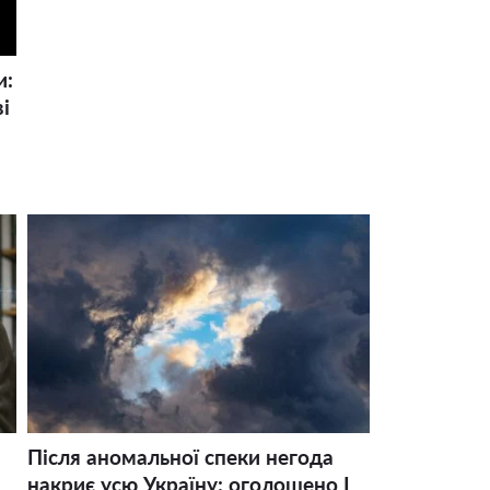
и:
і
Після аномальної спеки негода
накриє усю Україну: оголошено І