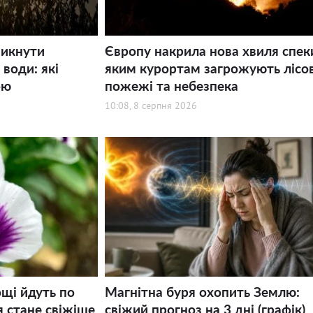
никнути
Європу накрила нова хвиля спек
води: які
яким курортам загрожують лісов
ою
пожежі та небезпека
10:08, 8 серпня 2026
щі йдуть по
Магнітна буря охопить Землю:
я стане свіжіше
свіжий прогноз на 3 дні (графік)