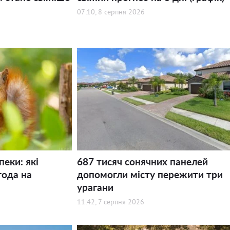
07:10, 8 серпня 2026
пеки: які
687 тисяч сонячних панелей
года на
допомогли місту пережити три
урагани
11:42, 7 серпня 2026