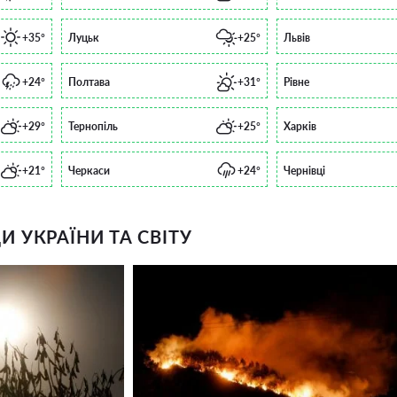
+35°
Луцьк
+25°
Львів
+24°
Полтава
+31°
Рівне
+29°
Тернопіль
+25°
Харків
+21°
Черкаси
+24°
Чернівці
 УКРАЇНИ ТА СВІТУ