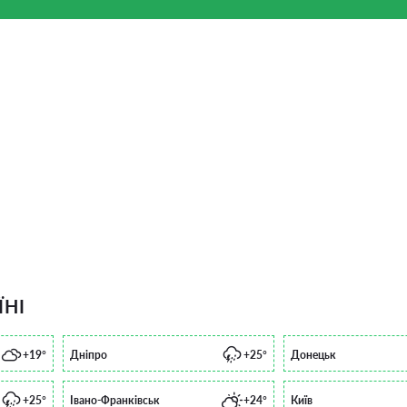
ЇНІ
+19°
Дніпро
+25°
Донецьк
+25°
Івано-Франківськ
+24°
Київ