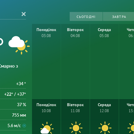
СЬОГОДНІ
ЗАВТРА
Понеділок
Вівторок
Середа
Чет
°
03.08
04.08
05.08
06
Хмарно з
+34 °
+22° / +37°
37 %
Понеділок
Вівторок
Середа
Чет
10.08
11.08
12.08
13
755 мм
5.6 м/с