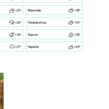
+25°
Миколаїв
+38°
+26°
Сімферополь
+35°
+36°
Херсон
+38°
+27°
Чернігів
+24°