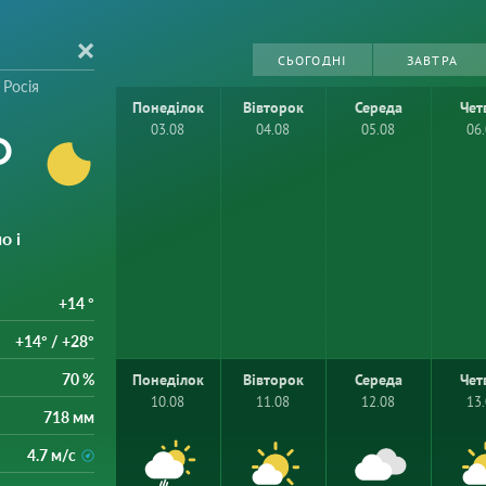
СЬОГОДНІ
ЗАВТРА
 Росія
Понеділок
Вівторок
Середа
Чет
°
03.08
04.08
05.08
06
о і
+14 °
+14° / +28°
70 %
Понеділок
Вівторок
Середа
Чет
10.08
11.08
12.08
13
718 мм
4.7 м/с