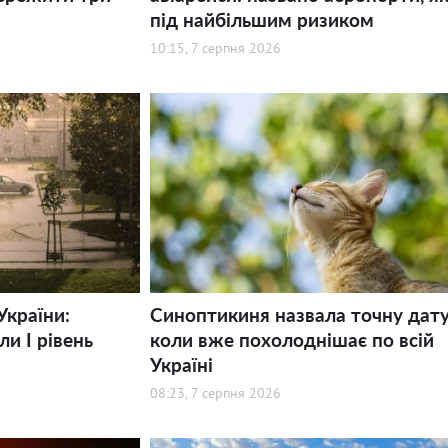
під найбільшим ризиком
10:15, 7 серпня 2026
України:
Синоптикиня назвала точну дату
и І рівень
коли вже похолоднішає по всій
Україні
08:23, 7 серпня 2026