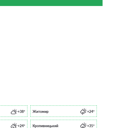
+38°
Житомир
+24°
+24°
Кропивницький
+35°