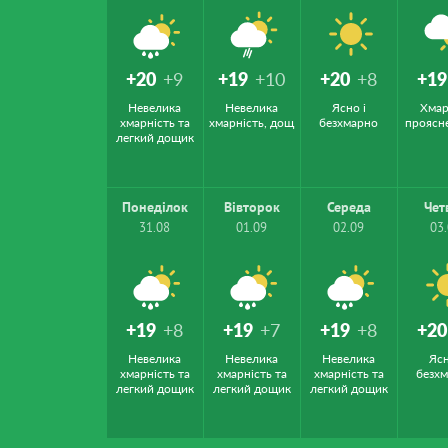
+20
+9
+19
+10
+20
+8
+19
Невелика
Невелика
Ясно і
Хмар
хмарність та
хмарність, дощ
безхмарно
проясн
легкий дощик
Понеділок
Вівторок
Середа
Чет
31.08
01.09
02.09
03
+19
+8
+19
+7
+19
+8
+20
Невелика
Невелика
Невелика
Ясн
хмарність та
хмарність та
хмарність та
безх
легкий дощик
легкий дощик
легкий дощик