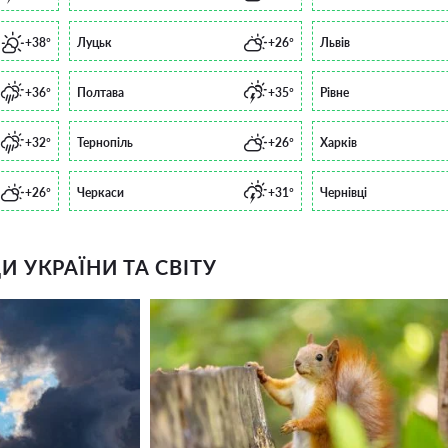
+38°
Луцьк
+26°
Львів
+36°
Полтава
+35°
Рівне
+32°
Тернопіль
+26°
Харків
+26°
Черкаси
+31°
Чернівці
 УКРАЇНИ ТА СВІТУ