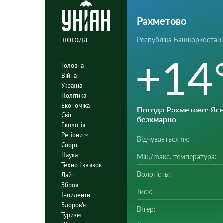
Рахметово
погода
Республіка Башкоркостан,
+14
Головна
Війна
Україна
Політика
Економіка
Погода Рахметово
: Ясн
Світ
безхмарно
Екологія
Регіони
Відчувається як:
Спорт
Наука
Мін./mакс. температура:
Техно і зв'язок
Вологість:
Лайт
Зброя
Тиск:
Інциденти
Здоров'я
Вітер:
Туризм