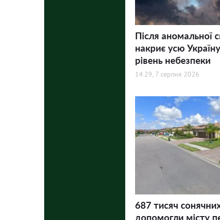
Після аномальної 
накриє усю Україну
рівень небезпеки
14:29, 7 серпня 2026
687 тисяч сонячни
допомогли місту п