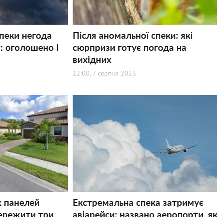
спеки негода
Після аномальної спеки: які
: оголошено І
сюрпризи готує погода на
вихідних
12:00, 7 серпня 2026
х панелей
Екстремальна спека затримує
ережити три
авіарейси: названо аеропорти, як