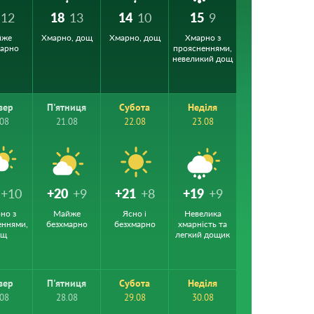
12
18
13
14
10
15
9
йже
Хмарно, дощ
Хмарно, дощ
Хмарно з
марно
проясненнями,
невеликий дощ
вер
П'ятниця
Субота
Неділя
.08
21.08
22.08
23.08
+10
+20
+9
+21
+8
+19
+9
но з
Майже
Ясно і
Невелика
еннями,
безхмарно
безхмарно
хмарність та
ощ
легкий дощик
вер
П'ятниця
Субота
Неділя
.08
28.08
29.08
30.08