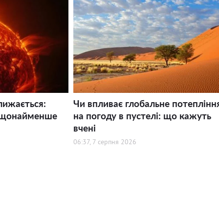
лижається:
Чи впливає глобальне потеплінн
 щонайменше
на погоду в пустелі: що кажуть
вчені
06:37, 7 серпня 2026