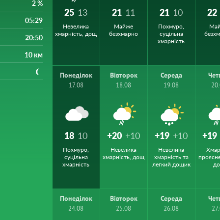
2 %
25
13
21
11
21
10
22
05:29
Невелика
Майже
Похмуро,
Ма
хмарність, дощ
безхмарно
суцільна
безх
20:50
хмарність
10 км
Понеділок
Вівторок
Середа
Чет
17.08
18.08
19.08
20
18
10
+20
+10
+19
+10
+19
Похмуро,
Невелика
Невелика
Хмар
суцільна
хмарність, дощ
хмарність та
проясн
хмарність
легкий дощик
д
Понеділок
Вівторок
Середа
Чет
24.08
25.08
26.08
27