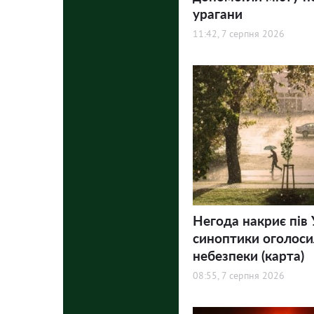
урагани
11:42, 7 серпня 2026
Негода накриє пів 
синоптики оголосил
небезпеки (карта)
08:55, 7 серпня 2026