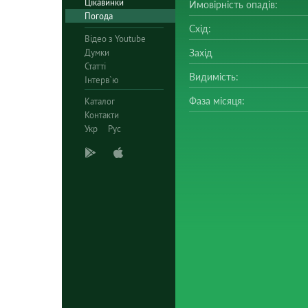
Цікавинки
Ймовірність опадів:
Погода
Схід:
Відео з Youtube
Думки
Захід
Статті
Видимість:
Інтерв`ю
Фаза місяця:
Каталог
Контакти
Укр
Рус