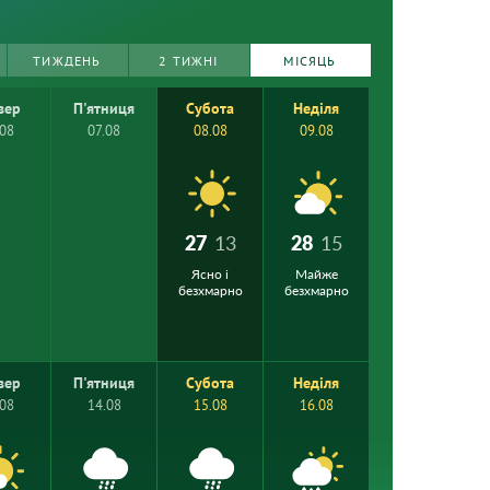
ТИЖДЕНЬ
2 ТИЖНІ
МІСЯЦЬ
вер
П'ятниця
Субота
Неділя
.08
07.08
08.08
09.08
27
13
28
15
Ясно і
Майже
безхмарно
безхмарно
вер
П'ятниця
Субота
Неділя
.08
14.08
15.08
16.08