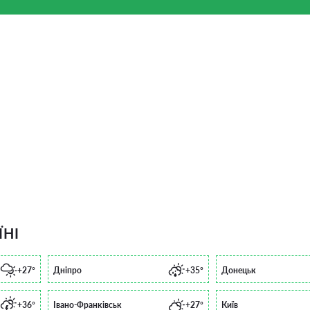
ЇНІ
+27°
Дніпро
+35°
Донецьк
+36°
Івано-Франківськ
+27°
Київ