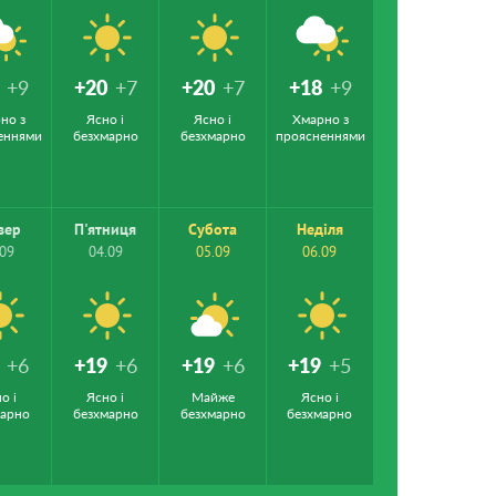
+9
+20
+7
+20
+7
+18
+9
но з
Ясно і
Ясно і
Хмарно з
еннями
безхмарно
безхмарно
проясненнями
вер
П'ятниця
Субота
Неділя
.09
04.09
05.09
06.09
+6
+19
+6
+19
+6
+19
+5
о і
Ясно і
Майже
Ясно і
марно
безхмарно
безхмарно
безхмарно