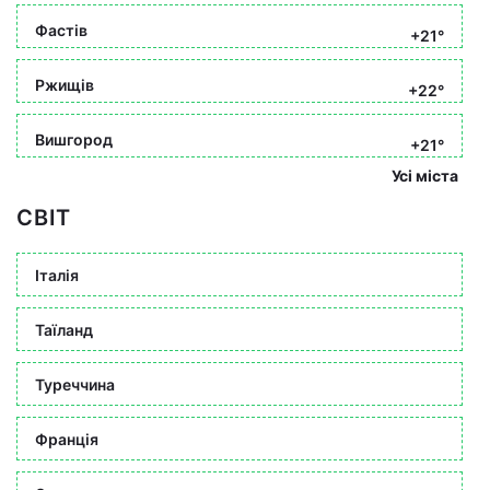
Фастів
+21°
Ржищів
+22°
Вишгород
+21°
Усі міста
СВІТ
Італія
Таїланд
Туреччина
Франція