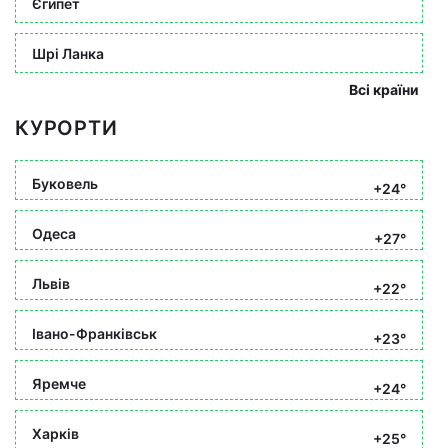
Єгипет
Шрі Ланка
Всі країни
КУРОРТИ
Буковель
+24°
Одеса
+27°
Львів
+22°
Івано-Франківськ
+23°
Яремче
+24°
Харків
+25°