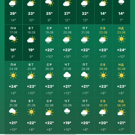
26°
23°
25°
27°
22°
14°
14°
14°
10°
9°
12°
13°
7°
7°
ПН
ВТ
СР
ЧТ
ПТ
СБ
НД
17.08
18.08
19.08
20.08
21.08
22.08
23.08
16°
19°
+22°
+23°
+22°
+23°
+24°
8°
9°
+10°
+10°
+11°
+11°
+10°
ПН
ВТ
СР
ЧТ
ПТ
СБ
НД
24.08
25.08
26.08
27.08
28.08
29.08
30.08
+24°
+23°
+23°
+21°
+21°
+23°
+23°
+9°
+10°
+10°
+12°
+11°
+8°
+8°
ПН
ВТ
СР
ЧТ
ПТ
СБ
НД
31.08
01.09
02.09
03.09
04.09
05.09
06.09
+21°
+22°
+22°
+19°
+20°
+20°
+21°
+10°
+8°
+8°
+10°
+8°
+9°
+7°