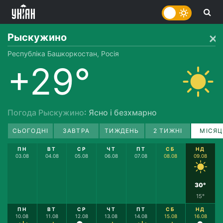
Рыскужино
Республіка Башкоркостан, Росія
+29°
Погода Рыскужино
: Ясно і безхмарно
СЬОГОДНІ
ЗАВТРА
ТИЖДЕНЬ
2 ТИЖНІ
МІСЯЦ
ПН
ВТ
СР
ЧТ
ПТ
СБ
НД
03.08
04.08
05.08
06.08
07.08
08.08
09.08
30°
15°
ПН
ВТ
СР
ЧТ
ПТ
СБ
НД
10.08
11.08
12.08
13.08
14.08
15.08
16.08