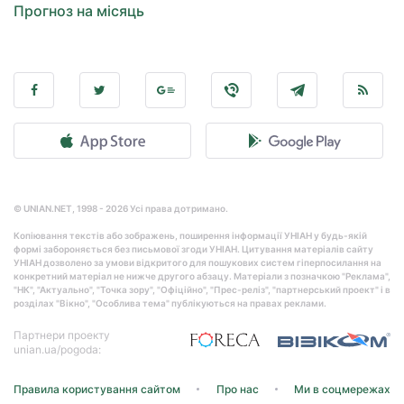
Прогноз на місяць
© UNIAN.NET, 1998 - 2026 Усі права дотримано.
Копіювання текстів або зображень, поширення інформації УНІАН у будь-якій
формі забороняється без письмової згоди УНІАН. Цитування матеріалів сайту
УНІАН дозволено за умови відкритого для пошукових систем гіперпосилання на
конкретний матеріал не нижче другого абзацу. Матеріали з позначкою "Реклама",
"НК", "Актуально", "Точка зору", "Офіційно", "Прес-реліз", "партнерський проект" і в
розділах "Вікно", "Особлива тема" публікуються на правах реклами.
Партнери проекту
unian.ua/pogoda:
Правила користування сайтом
Про нас
Ми в соцмережах