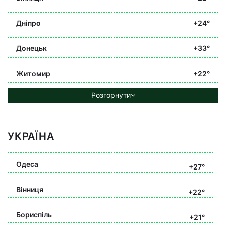
Дніпро
+24°
Донецьк
+33°
Житомир
+22°
Розгорнути
УКРАЇНА
Одеса
+27°
Вінниця
+22°
Бориспіль
+21°